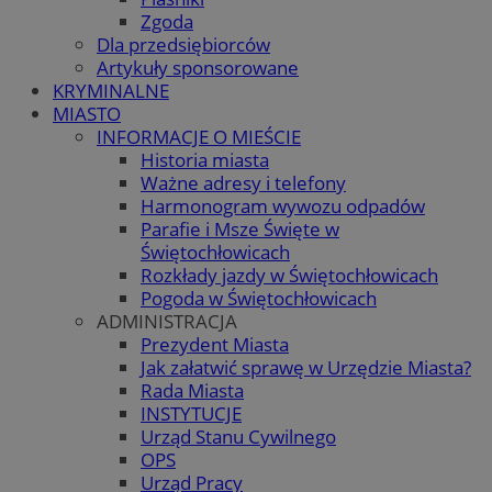
Zgoda
Dla przedsiębiorców
Artykuły sponsorowane
KRYMINALNE
MIASTO
INFORMACJE O MIEŚCIE
Historia miasta
Ważne adresy i telefony
Harmonogram wywozu odpadów
Parafie i Msze Święte w
Świętochłowicach
Rozkłady jazdy w Świętochłowicach
Pogoda w Świętochłowicach
ADMINISTRACJA
Prezydent Miasta
Jak załatwić sprawę w Urzędzie Miasta?
Rada Miasta
INSTYTUCJE
Urząd Stanu Cywilnego
OPS
Urząd Pracy