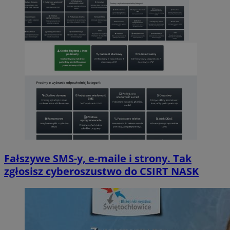
Fałszywe SMS-y, e-maile i strony. Tak
zgłosisz cyberoszustwo do CSIRT NASK