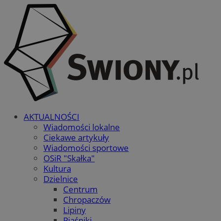
AKTUALNOŚCI
Wiadomości lokalne
Ciekawe artykuły
Wiadomości sportowe
OSiR "Skałka"
Kultura
Dzielnice
Centrum
Chropaczów
Lipiny
Piaśniki