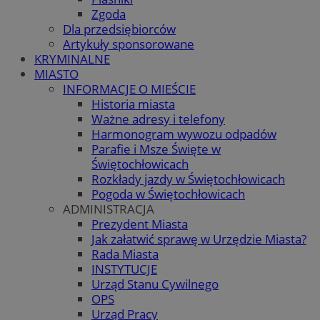
Zgoda
Dla przedsiębiorców
Artykuły sponsorowane
KRYMINALNE
MIASTO
INFORMACJE O MIEŚCIE
Historia miasta
Ważne adresy i telefony
Harmonogram wywozu odpadów
Parafie i Msze Święte w
Świętochłowicach
Rozkłady jazdy w Świętochłowicach
Pogoda w Świętochłowicach
ADMINISTRACJA
Prezydent Miasta
Jak załatwić sprawę w Urzędzie Miasta?
Rada Miasta
INSTYTUCJE
Urząd Stanu Cywilnego
OPS
Urząd Pracy