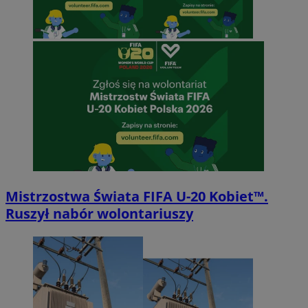
Mistrzostwa Świata FIFA U-20 Kobiet™.
Ruszył nabór wolontariuszy