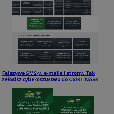
Fałszywe SMS-y, e-maile i strony. Tak
zgłosisz cyberoszustwo do CSIRT NASK