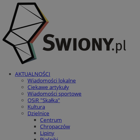
AKTUALNOŚCI
Wiadomości lokalne
Ciekawe artykuły
Wiadomości sportowe
OSiR "Skałka"
Kultura
Dzielnice
Centrum
Chropaczów
Lipiny
Piaśniki