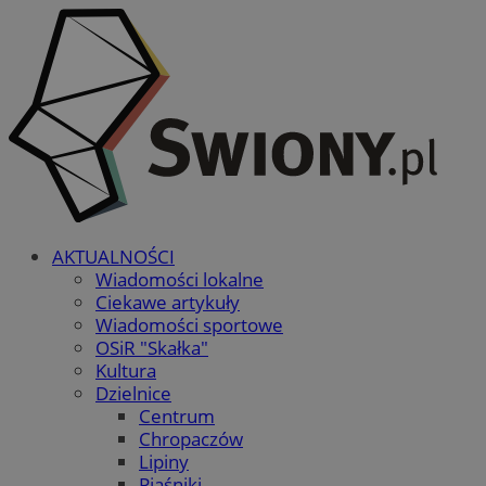
AKTUALNOŚCI
Wiadomości lokalne
Ciekawe artykuły
Wiadomości sportowe
OSiR "Skałka"
Kultura
Dzielnice
Centrum
Chropaczów
Lipiny
Piaśniki