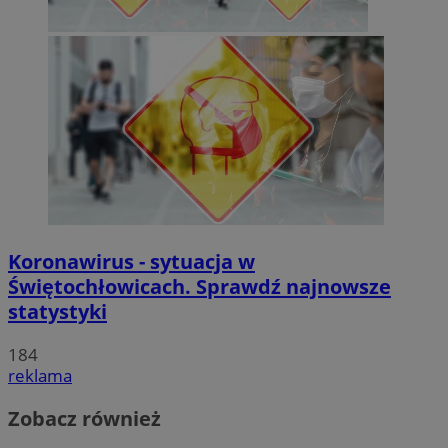
Koronawirus - sytuacja w
Świętochłowicach. Sprawdź najnowsze
statystyki
184
reklama
Zobacz również