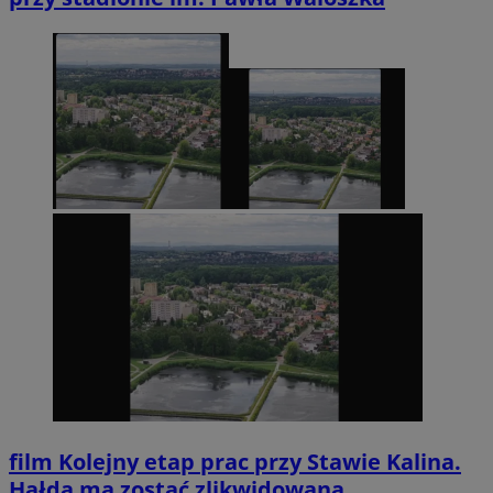
film
Kolejny etap prac przy Stawie Kalina.
Hałda ma zostać zlikwidowana