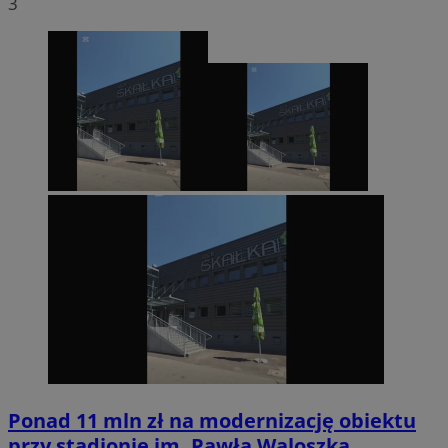
3
Ponad 11 mln zł na modernizację obiektu
przy stadionie im. Pawła Waloszka