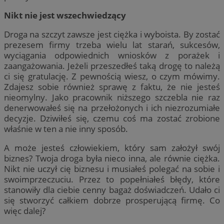
Nikt nie jest wszechwiedzący
Droga na szczyt zawsze jest ciężka i wyboista. By zostać
prezesem firmy trzeba wielu lat starań, sukcesów,
wyciągania odpowiednich wniosków z porażek i
zaangażowania. Jeżeli przeszedłeś taką drogę to należą
ci się gratulację. Z pewnością wiesz, o czym mówimy.
Zdajesz sobie również sprawę z faktu, że nie jesteś
nieomylny. Jako pracownik niższego szczebla nie raz
denerwowałeś się na przełożonych i ich niezrozumiałe
decyzje. Dziwiłeś się, czemu coś ma zostać zrobione
właśnie w ten a nie inny sposób.
A może jesteś człowiekiem, który sam założył swój
biznes? Twoja droga była nieco inna, ale równie ciężka.
Nikt nie uczył cię biznesu i musiałeś polegać na sobie i
swoimprzeczuciu. Przez to popełniałeś błędy, które
stanowiły dla ciebie cenny bagaż doświadczeń. Udało ci
się stworzyć całkiem dobrze prosperującą firmę. Co
więc dalej?