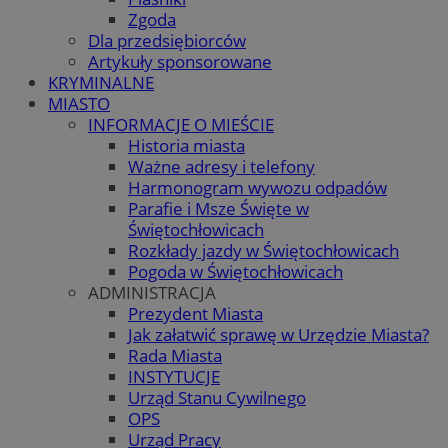
Zgoda
Dla przedsiębiorców
Artykuły sponsorowane
KRYMINALNE
MIASTO
INFORMACJE O MIEŚCIE
Historia miasta
Ważne adresy i telefony
Harmonogram wywozu odpadów
Parafie i Msze Święte w
Świętochłowicach
Rozkłady jazdy w Świętochłowicach
Pogoda w Świętochłowicach
ADMINISTRACJA
Prezydent Miasta
Jak załatwić sprawę w Urzędzie Miasta?
Rada Miasta
INSTYTUCJE
Urząd Stanu Cywilnego
OPS
Urząd Pracy