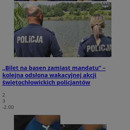
„Bilet na basen zamiast mandatu” –
kolejna odsłona wakacyjnej akcji
świętochłowickich policjantów
2
3
-2.00