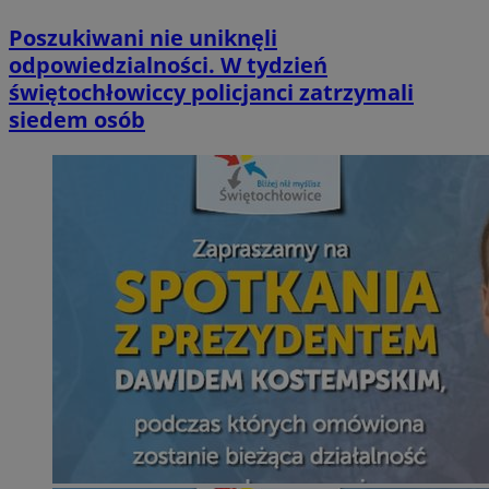
Poszukiwani nie uniknęli
odpowiedzialności. W tydzień
świętochłowiccy policjanci zatrzymali
siedem osób