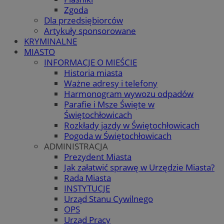
Zgoda
Dla przedsiębiorców
Artykuły sponsorowane
KRYMINALNE
MIASTO
INFORMACJE O MIEŚCIE
Historia miasta
Ważne adresy i telefony
Harmonogram wywozu odpadów
Parafie i Msze Święte w
Świętochłowicach
Rozkłady jazdy w Świętochłowicach
Pogoda w Świętochłowicach
ADMINISTRACJA
Prezydent Miasta
Jak załatwić sprawę w Urzędzie Miasta?
Rada Miasta
INSTYTUCJE
Urząd Stanu Cywilnego
OPS
Urząd Pracy