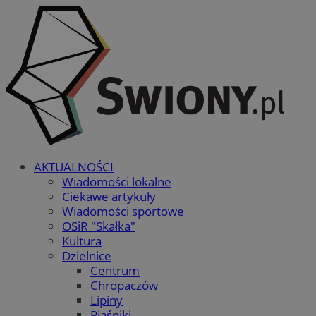
AKTUALNOŚCI
Wiadomości lokalne
Ciekawe artykuły
Wiadomości sportowe
OSiR "Skałka"
Kultura
Dzielnice
Centrum
Chropaczów
Lipiny
Piaśniki