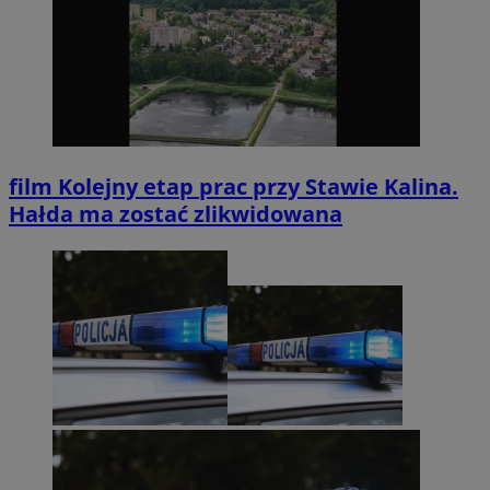
film
Kolejny etap prac przy Stawie Kalina.
Hałda ma zostać zlikwidowana