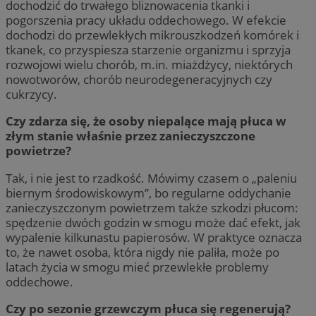
dochodzić do trwałego bliznowacenia tkanki i
pogorszenia pracy układu oddechowego. W efekcie
dochodzi do przewlekłych mikrouszkodzeń komórek i
tkanek, co przyspiesza starzenie organizmu i sprzyja
rozwojowi wielu chorób, m.in. miażdżycy, niektórych
nowotworów, chorób neurodegeneracyjnych czy
cukrzycy.
Czy zdarza się, że osoby niepalące mają płuca w
złym stanie właśnie przez zanieczyszczone
powietrze?
Tak, i nie jest to rzadkość. Mówimy czasem o „paleniu
biernym środowiskowym”, bo regularne oddychanie
zanieczyszczonym powietrzem także szkodzi płucom:
spędzenie dwóch godzin w smogu może dać efekt, jak
wypalenie kilkunastu papierosów. W praktyce oznacza
to, że nawet osoba, która nigdy nie paliła, może po
latach życia w smogu mieć przewlekłe problemy
oddechowe.
Czy po sezonie grzewczym płuca się regenerują?