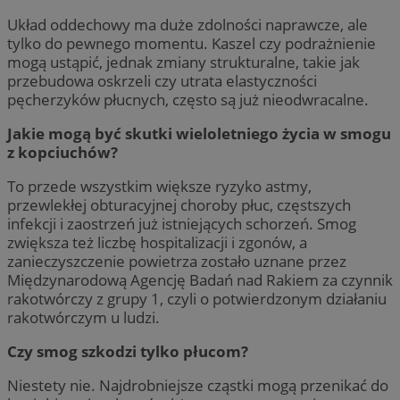
Układ oddechowy ma duże zdolności naprawcze, ale
tylko do pewnego momentu. Kaszel czy podrażnienie
mogą ustąpić, jednak zmiany strukturalne, takie jak
przebudowa oskrzeli czy utrata elastyczności
pęcherzyków płucnych, często są już nieodwracalne.
Jakie mogą być skutki wieloletniego życia w smogu
z kopciuchów?
To przede wszystkim większe ryzyko astmy,
przewlekłej obturacyjnej choroby płuc, częstszych
infekcji i zaostrzeń już istniejących schorzeń. Smog
zwiększa też liczbę hospitalizacji i zgonów, a
zanieczyszczenie powietrza zostało uznane przez
Międzynarodową Agencję Badań nad Rakiem za czynnik
rakotwórczy z grupy 1, czyli o potwierdzonym działaniu
rakotwórczym u ludzi.
Czy smog szkodzi tylko płucom?
Niestety nie. Najdrobniejsze cząstki mogą przenikać do