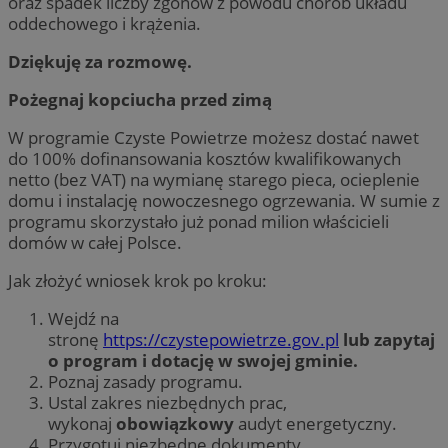
oraz spadek liczby zgonów z powodu chorób układu
oddechowego i krążenia.
Dziękuję za rozmowę.
Pożegnaj kopciucha przed zimą
W programie Czyste Powietrze możesz dostać nawet
do 100% dofinansowania kosztów kwalifikowanych
netto (bez VAT) na wymianę starego pieca, ocieplenie
domu i instalację nowoczesnego ogrzewania. W sumie z
programu skorzystało już ponad milion właścicieli
domów w całej Polsce.
Jak złożyć wniosek krok po kroku:
Wejdź na
stronę
https://czystepowietrze.gov.pl
lub zapytaj
o program i dotację w swojej gminie.
Poznaj zasady programu.
Ustal zakres niezbędnych prac,
wykonaj
obowiązkowy
audyt energetyczny.
Przygotuj niezbędne dokumenty.