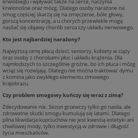
krwiobiegu i wpływać także na serce, naczynia
krwionośne oraz mózg. Dlatego osoby narażone na
smog częściej skarżą się na zmęczenie, bóle głowy,
gorszą koncentrację, a u chorych przewlekle mogą
nasilać się objawy chorób serca czy układu nerwowego.
Kto jest najbardziej narażony?
Najwyższą cenę płacą dzieci, seniorzy, kobiety w ciąży
oraz osoby z chorobami płuc i układu krążenia. Dla
najmłodszych to szczególnie groźne, bo ich płuca i mózg
wciąż się rozwijają. Dlatego nie można traktować dymu
z komina jako zwykłego elementu zimowego
krajobrazu.
Czy problem smogowy kończy się wraz z zimą?
Zdecydowanie nie. Sezon grzewczy tylko go nasila, ale
zdrowotne skutki smogu kumulują się latami. Dlatego
pilna likwidacja kopciuchów nie jest kwestią estetyki ani
chwilowej mody, tylko inwestycją w zdrowie i długość
życia mieszkańców.