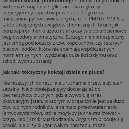
Dr Anna Śniady, pulmonolog:
Z medycznego punktu
widzenia smog to nie tylko zimowa mgła czy
nieprzyjemny zapach w powietrzu. To groźna
mieszanina pyłów zawieszonych, m.in. PM10 i PM2.5, a
także toksycznych związków chemicznych, takich jak
benzoapiren, tlenki azotu i siarki czy wielopierścieniowe
węglowodory aromatyczne. Szczególnie niebezpieczny
jest smog pochodzący z tzw. kopciuchów, czyli starych
pieców i kotłów, które nie spełniają współczesnych
norm emisyjnych i wydzielają duże ilości dymu oraz
szkodliwych substancji.
Jak taki toksyczny koktajl działa na płuca?
Nie niszczy ich od razu, ale uruchamia przewlekły stan
zapalny. Najdrobniejsze pyły docierają aż do
pęcherzyków płucnych, gdzie wywołują stres
oksydacyjny [stan, w którym w organizmie jest za dużo
tzw. wolnych rodników, a za mało przeciwutleniaczy
(antyoksydantów), które mogłyby je zneutralizować –
przyp. red.] i mikrouszkodzenia. Organizm próbuje się
bronić, ale przy długotrwałym narażeniu może