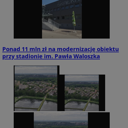
Ponad 11 mln zł na modernizację obiektu
przy stadionie im. Pawła Waloszka