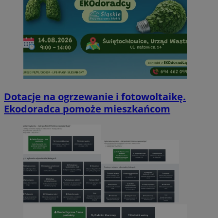
Dotacje na ogrzewanie i fotowoltaikę.
Ekodoradca pomoże mieszkańcom