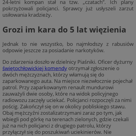
24-letni kompan stał na tzw. „czatach”. Ich plany
pokrzyżowali policjanci. Sprawcy już usłyszeli zarzut
usiłowania kradzieży.
Grozi im kara do 5 lat więzienia
Jednak to nie wszystko, bo najmłodszy z rabusiów
odpowie jeszcze za posiadanie narkotyków.
Do zdarzenia doszło w dzielnicy Piaśniki. Oficer dyżurny
świętochłowickiej komendy
otrzymał zgłoszenie o
dwóch mężczyznach, którzy włamują się do
zaparkowanego auta. Na miejsce niezwłocznie pojechał
patrol. Przy zaparkowanym renault mundurowi
zauważyli dwie osoby, które na widok policyjnego
radiowozu zaczęły uciekać. Policjanci rozpoczęli za nimi
pościg. Zakończył się on w okolicy pobliskiego stawu.
Obaj mężczyźni zostalizatrzymani zaraz po tym, jak
wbiegli pod górkę na terenach zielonych, gdzie czekali
już na nich policjanci z drugiego patrolu, którzy
przyłączył się do poszukiwań uciekinierów. Nie