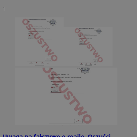
1
Uwaga na fałszywe e-maile. Oszuści