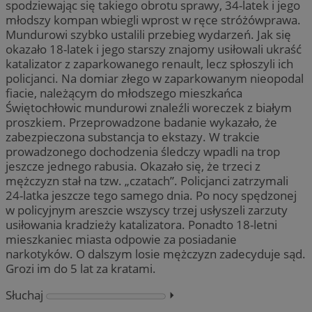
spodziewając się takiego obrotu sprawy, 34-latek i jego
młodszy kompan wbiegli wprost w ręce stróżówprawa.
Mundurowi szybko ustalili przebieg wydarzeń. Jak się
okazało 18-latek i jego starszy znajomy usiłowali ukraść
katalizator z zaparkowanego renault, lecz spłoszyli ich
policjanci. Na domiar złego w zaparkowanym nieopodal
fiacie, należącym do młodszego mieszkańca
Świętochłowic mundurowi znaleźli woreczek z białym
proszkiem. Przeprowadzone badanie wykazało, że
zabezpieczona substancja to ekstazy. W trakcie
prowadzonego dochodzenia śledczy wpadli na trop
jeszcze jednego rabusia. Okazało się, że trzeci z
mężczyzn stał na tzw. „czatach”. Policjanci zatrzymali
24-latka jeszcze tego samego dnia. Po nocy spędzonej
w policyjnym areszcie wszyscy trzej usłyszeli zarzuty
usiłowania kradzieży katalizatora. Ponadto 18-letni
mieszkaniec miasta odpowie za posiadanie
narkotyków. O dalszym losie mężczyzn zadecyduje sąd.
Grozi im do 5 lat za kratami.
Słuchaj
⏵︎