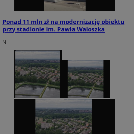
Ponad 11 mln zł na modernizację obiektu
przy stadionie im. Pawła Waloszka
N