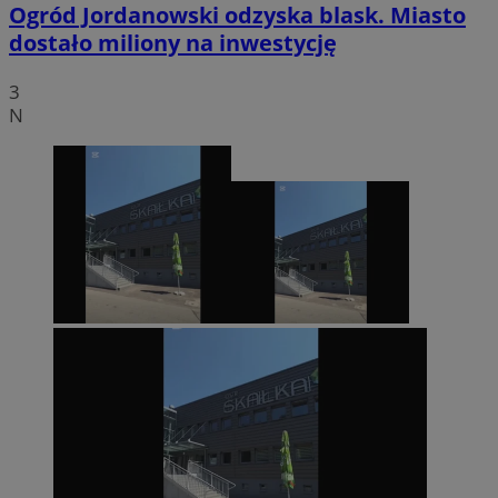
Ogród Jordanowski odzyska blask. Miasto
dostało miliony na inwestycję
3
N