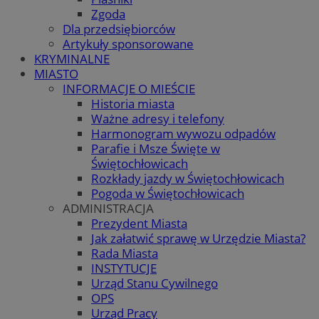
Zgoda
Dla przedsiębiorców
Artykuły sponsorowane
KRYMINALNE
MIASTO
INFORMACJE O MIEŚCIE
Historia miasta
Ważne adresy i telefony
Harmonogram wywozu odpadów
Parafie i Msze Święte w
Świętochłowicach
Rozkłady jazdy w Świętochłowicach
Pogoda w Świętochłowicach
ADMINISTRACJA
Prezydent Miasta
Jak załatwić sprawę w Urzędzie Miasta?
Rada Miasta
INSTYTUCJE
Urząd Stanu Cywilnego
OPS
Urząd Pracy