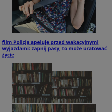
film
Policja apeluje przed wakacyjnymi
wyjazdami: zapnij pasy, to może uratować
życie