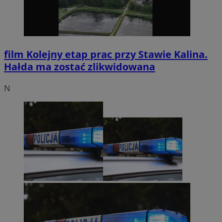
film
Kolejny etap prac przy Stawie Kalina.
Hałda ma zostać zlikwidowana
N