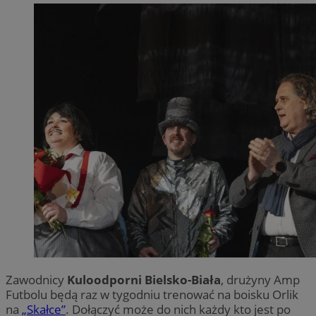
Zawodnicy
Kuloodporni Bielsko-Biała
, drużyny Amp
Futbolu będą raz w tygodniu trenować na boisku Orlik
na
„Skałce”
. Dołączyć może do nich każdy kto jest po