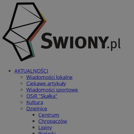
AKTUALNOŚCI
Wiadomości lokalne
Ciekawe artykuły
Wiadomości sportowe
OSiR "Skałka"
Kultura
Dzielnice
Centrum
Chropaczów
Lipiny
Piaśniki