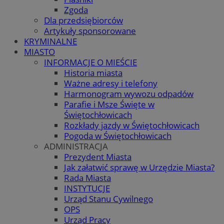
Zgoda
Dla przedsiębiorców
Artykuły sponsorowane
KRYMINALNE
MIASTO
INFORMACJE O MIEŚCIE
Historia miasta
Ważne adresy i telefony
Harmonogram wywozu odpadów
Parafie i Msze Święte w
Świętochłowicach
Rozkłady jazdy w Świętochłowicach
Pogoda w Świętochłowicach
ADMINISTRACJA
Prezydent Miasta
Jak załatwić sprawę w Urzędzie Miasta?
Rada Miasta
INSTYTUCJE
Urząd Stanu Cywilnego
OPS
Urząd Pracy