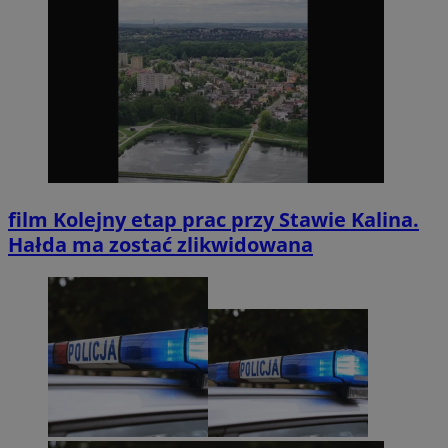
film
Kolejny etap prac przy Stawie Kalina.
Hałda ma zostać zlikwidowana