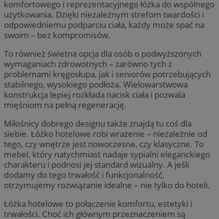
komfortowego i reprezentacyjnego łóżka do wspólnego
użytkowania. Dzięki niezależnym strefom twardości i
odpowiedniemu podparciu ciała, każdy może spać na
swoim – bez kompromisów.
To również świetna opcja dla osób o podwyższonych
wymaganiach zdrowotnych – zarówno tych z
problemami kręgosłupa, jak i seniorów potrzebujących
stabilnego, wysokiego podłoża. Wielowarstwowa
konstrukcja lepiej rozkłada nacisk ciała i pozwala
mięśniom na pełną regenerację.
Miłośnicy dobrego designu także znajdą tu coś dla
siebie. Łóżko hotelowe robi wrażenie – niezależnie od
tego, czy wnętrze jest nowoczesne, czy klasyczne. To
mebel, który natychmiast nadaje sypialni eleganckiego
charakteru i podnosi jej standard wizualny. A jeśli
dodamy do tego trwałość i funkcjonalność,
otrzymujemy rozwiązanie idealne – nie tylko do hoteli.
Łóżka hotelowe to połączenie komfortu, estetyki i
trwałości. Choć ich głównym przeznaczeniem są