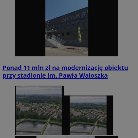
Ponad 11 mln zł na modernizację obiektu
przy stadionie im. Pawła Waloszka