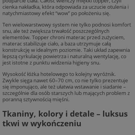
podparcie ciała. Całość wieńczy miękki topper, czyli
cienka nakładka, która odpowiada za uczucie otulenia i
natychmiastowy efekt “wow” po położeniu się.
Ten wielowarstwowy system nie tylko podnosi komfort
snu, ale też zwiększa trwałość poszczególnych
elementów. Topper chroni materac przed zużyciem,
materac stabilizuje ciało, a baza utrzymuje całą
konstrukcję w idealnym poziomie. Taki układ zapewnia
lepszą cyrkulację powietrza i naturalną wentylację, co
jest istotne z punktu widzenia higieny snu.
Wysokość łóżka hotelowego to kolejny wyróżnik.
Zwykle sięga nawet 60–70 cm, co nie tylko prezentuje
się imponująco, ale też ułatwia wstawanie i siadanie –
szczególnie dla osób starszych lub mających problem z
poranną sztywnością mięśni.
Tkaniny, kolory i detale – luksus
tkwi w wykończeniu