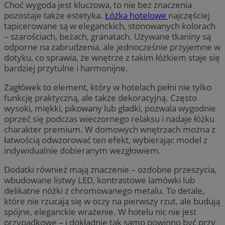
Choć wygoda jest kluczowa, to nie bez znaczenia
pozostaje także estetyka.
Łóżka hotelowe
najczęściej
tapicerowane są w eleganckich, stonowanych kolorach
– szarościach, beżach, granatach. Używane tkaniny są
odporne na zabrudzenia, ale jednocześnie przyjemne w
dotyku, co sprawia, że wnętrze z takim łóżkiem staje się
bardziej przytulne i harmonijne.
Zagłówek to element, który w hotelach pełni nie tylko
funkcję praktyczną, ale także dekoracyjną. Często
wysoki, miękki, pikowany lub gładki, pozwala wygodnie
oprzeć się podczas wieczornego relaksu i nadaje łóżku
charakter premium. W domowych wnętrzach można z
łatwością odwzorować ten efekt, wybierając model z
indywidualnie dobieranym wezgłowiem.
Dodatki również mają znaczenie – ozdobne przeszycia,
wbudowane listwy LED, kontrastowe lamówki lub
delikatne nóżki z chromowanego metalu. To detale,
które nie rzucają się w oczy na pierwszy rzut, ale budują
spójne, eleganckie wrażenie. W hotelu nic nie jest
przypadkowe – i dokładnie tak samo powinno być przy