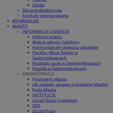
Zgoda
Dla przedsiębiorców
Artykuły sponsorowane
KRYMINALNE
MIASTO
INFORMACJE O MIEŚCIE
Historia miasta
Ważne adresy i telefony
Harmonogram wywozu odpadów
Parafie i Msze Święte w
Świętochłowicach
Rozkłady jazdy w Świętochłowicach
Pogoda w Świętochłowicach
ADMINISTRACJA
Prezydent Miasta
Jak załatwić sprawę w Urzędzie Miasta?
Rada Miasta
INSTYTUCJE
Urząd Stanu Cywilnego
OPS
Urząd Pracy