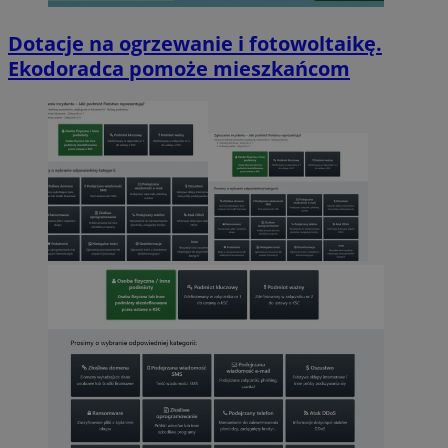
Dotacje na ogrzewanie i fotowoltaikę.
Ekodoradca pomoże mieszkańcom