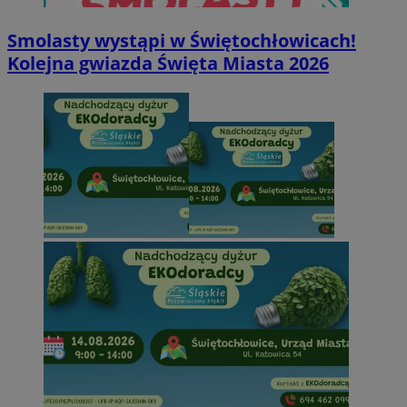
Smolasty wystąpi w Świętochłowicach!
Kolejna gwiazda Święta Miasta 2026