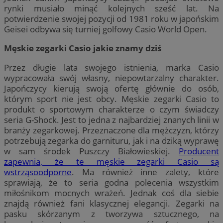
rynki musiało minąć kolejnych sześć lat. Na
potwierdzenie swojej pozycji od 1981 roku w japońskim
Geisei odbywa się turniej golfowy Casio World Open.
Męskie zegarki Casio jakie znamy dziś
Przez długie lata swojego istnienia, marka Casio
wypracowała swój własny, niepowtarzalny charakter.
Japończycy kierują swoją ofertę głównie do osób,
którym sport nie jest obcy. Męskie zegarki Casio to
produkt o sportowym charakterze o czym świadczy
seria G-Shock. Jest to jedna z najbardziej znanych linii w
branży zegarkowej. Przeznaczone dla mężczyzn, którzy
potrzebują zegarka do garnituru, jak i na dziką wyprawę
w sam środek Puszczy Białowieskiej.
Producent
zapewnia, że te męskie zegarki Casio są
wstrząsoodporne
. Ma również inne zalety, które
sprawiają, że to seria godna polecenia wszystkim
miłośnikom mocnych wrażeń. Jednak coś dla siebie
znajdą również fani klasycznej elegancji. Zegarki na
pasku skórzanym z tworzywa sztucznego, na