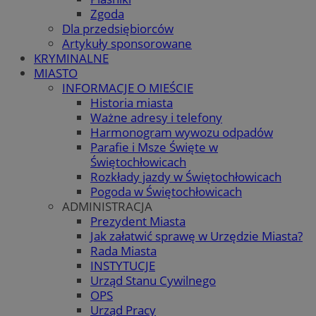
Zgoda
Dla przedsiębiorców
Artykuły sponsorowane
KRYMINALNE
MIASTO
INFORMACJE O MIEŚCIE
Historia miasta
Ważne adresy i telefony
Harmonogram wywozu odpadów
Parafie i Msze Święte w
Świętochłowicach
Rozkłady jazdy w Świętochłowicach
Pogoda w Świętochłowicach
ADMINISTRACJA
Prezydent Miasta
Jak załatwić sprawę w Urzędzie Miasta?
Rada Miasta
INSTYTUCJE
Urząd Stanu Cywilnego
OPS
Urząd Pracy