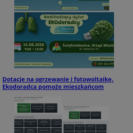
Dotacje na ogrzewanie i fotowoltaikę.
Ekodoradca pomoże mieszkańcom