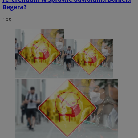
Begera?
185