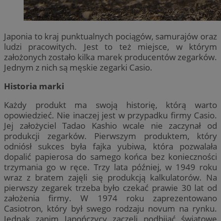
Japonia to kraj punktualnych pociągów, samurajów oraz
ludzi pracowitych. Jest to też miejsce, w którym
założonych zostało kilka marek producentów zegarków.
Jednym z nich są męskie zegarki Casio.
Historia marki
Każdy produkt ma swoją historię, którą warto
opowiedzieć. Nie inaczej jest w przypadku firmy Casio.
Jej założyciel Tadao Kashio wcale nie zaczynał od
produkcji zegarków. Pierwszym produktem, który
odniósł sukces była fajka yubiwa, która pozwalała
dopalić papierosa do samego końca bez konieczności
trzymania go w ręce. Trzy lata później, w 1949 roku
wraz z bratem zajęli się produkcją kalkulatorów. Na
pierwszy zegarek trzeba było czekać prawie 30 lat od
założenia firmy. W 1974 roku zaprezentowano
Casiotron, który był swego rodzaju novum na rynku.
Jednak zanim Japończycy zaczęli podbijać światowe