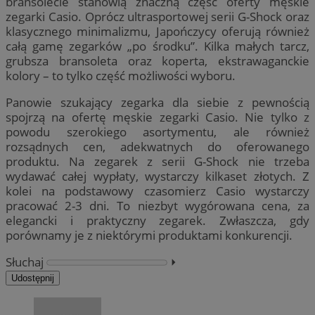
bransolecie stanowią znaczną część oferty męskie
zegarki Casio. Oprócz ultrasportowej serii G-Shock oraz
klasycznego minimalizmu, Japończycy oferują również
całą gamę zegarków „po środku”. Kilka małych tarcz,
grubsza bransoleta oraz koperta, ekstrawaganckie
kolory – to tylko część możliwości wyboru.
Panowie szukający zegarka dla siebie z pewnością
spojrzą na ofertę męskie zegarki Casio. Nie tylko z
powodu szerokiego asortymentu, ale również
rozsądnych cen, adekwatnych do oferowanego
produktu. Na zegarek z serii G-Shock nie trzeba
wydawać całej wypłaty, wystarczy kilkaset złotych. Z
kolei na podstawowy czasomierz Casio wystarczy
pracować 2-3 dni. To niezbyt wygórowana cena, za
elegancki i praktyczny zegarek. Zwłaszcza, gdy
porównamy je z niektórymi produktami konkurencji.
Słuchaj
⏵︎
Udostępnij