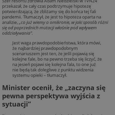
Szef resortu zdrowia Adam Niedzielski w TVN24
przekazał, że cały czas podtrzymuje hipotezę
potwierdzającą, że zbliżamy się do końca tej fali
pandemii. Tłumaczył, że jest to hipoteza oparta na
analizie,
„co już wiemy o omikronie, w jaki sposób różni
się od poprzednich mutacji właśnie pod wpływem
oddziaływania”.
Jest waga prawdopodobieństwa, która mówi,
że najbardziej prawdopodobnym
scenariuszem jest ten, że jeśli pojawią się
kolejne fale, bo na pewno trzeba się liczyć, że
na jesień pojawi się kolejna fala, to one już
nie będą tak dolegliwe z punktu widzenia
systemu opieki – tłumaczył.
Minister ocenił, że „zaczyna się
pewna perspektywa wyjścia z
sytuacji”