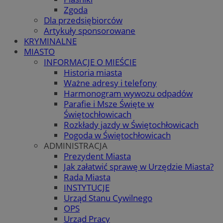
Zgoda
Dla przedsiębiorców
Artykuły sponsorowane
KRYMINALNE
MIASTO
INFORMACJE O MIEŚCIE
Historia miasta
Ważne adresy i telefony
Harmonogram wywozu odpadów
Parafie i Msze Święte w
Świętochłowicach
Rozkłady jazdy w Świętochłowicach
Pogoda w Świętochłowicach
ADMINISTRACJA
Prezydent Miasta
Jak załatwić sprawę w Urzędzie Miasta?
Rada Miasta
INSTYTUCJE
Urząd Stanu Cywilnego
OPS
Urząd Pracy