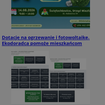
Dotacje na ogrzewanie i fotowoltaikę.
Ekodoradca pomoże mieszkańcom