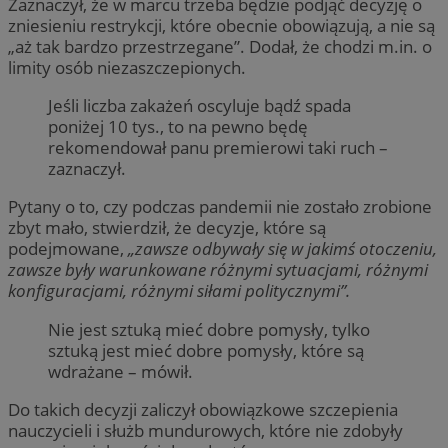
Zaznaczył, że w marcu trzeba będzie podjąć decyzję o
zniesieniu restrykcji, które obecnie obowiązują, a nie są
„aż tak bardzo przestrzegane”. Dodał, że chodzi m.in. o
limity osób niezaszczepionych.
Jeśli liczba zakażeń oscyluje bądź spada
poniżej 10 tys., to na pewno będę
rekomendował panu premierowi taki ruch –
zaznaczył.
Pytany o to, czy podczas pandemii nie zostało zrobione
zbyt mało, stwierdził, że decyzje, które są
podejmowane,
„zawsze odbywały się w jakimś otoczeniu,
zawsze były warunkowane różnymi sytuacjami, różnymi
konfiguracjami, różnymi siłami politycznymi”.
Nie jest sztuką mieć dobre pomysły, tylko
sztuką jest mieć dobre pomysły, które są
wdrażane – mówił.
Do takich decyzji zaliczył obowiązkowe szczepienia
nauczycieli i służb mundurowych, które nie zdobyły