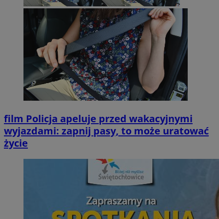
film
Policja apeluje przed wakacyjnymi
wyjazdami: zapnij pasy, to może uratować
życie