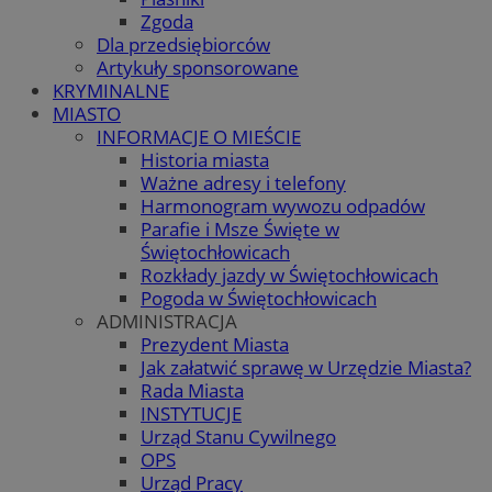
Zgoda
Dla przedsiębiorców
Artykuły sponsorowane
KRYMINALNE
MIASTO
INFORMACJE O MIEŚCIE
Historia miasta
Ważne adresy i telefony
Harmonogram wywozu odpadów
Parafie i Msze Święte w
Świętochłowicach
Rozkłady jazdy w Świętochłowicach
Pogoda w Świętochłowicach
ADMINISTRACJA
Prezydent Miasta
Jak załatwić sprawę w Urzędzie Miasta?
Rada Miasta
INSTYTUCJE
Urząd Stanu Cywilnego
OPS
Urząd Pracy