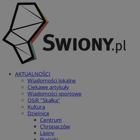
AKTUALNOŚCI
Wiadomości lokalne
Ciekawe artykuły
Wiadomości sportowe
OSiR "Skałka"
Kultura
Dzielnice
Centrum
Chropaczów
Lipiny
Piaśniki