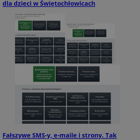
dla dzieci w Świętochłowicach
Fałszywe SMS-y, e-maile i strony. Tak