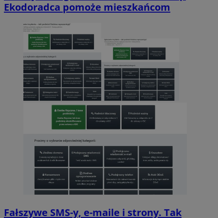
Ekodoradca pomoże mieszkańcom
Fałszywe SMS-y, e-maile i strony. Tak