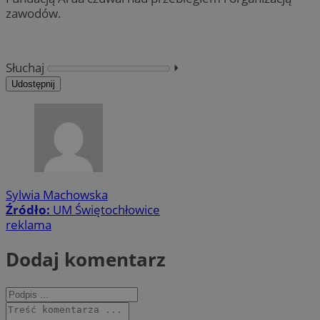
zawodów.
Słuchaj
⏵︎
Udostępnij
Sylwia Machowska
Źródło:
UM Świętochłowice
reklama
Dodaj komentarz