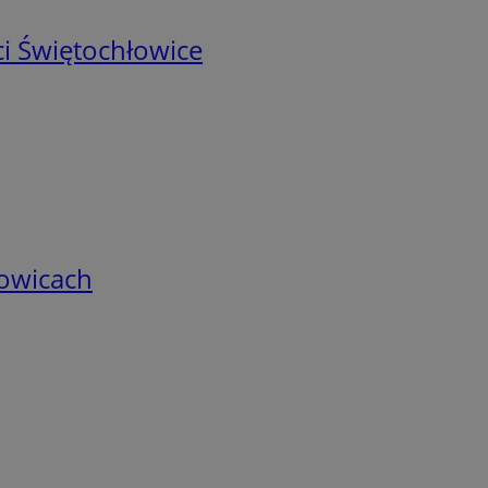
i Świętochłowice
łowicach