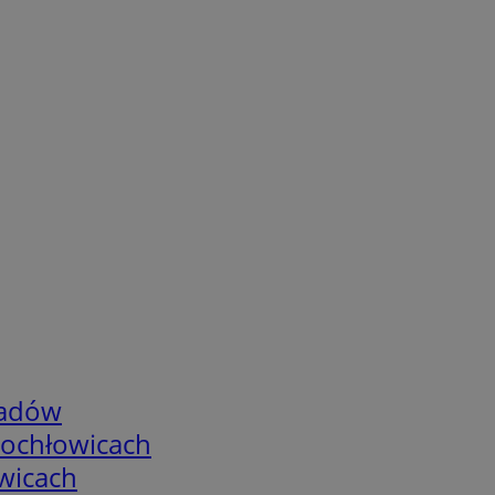
adów
tochłowicach
wicach