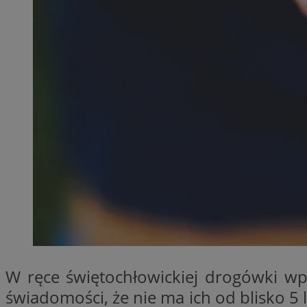
QeSessID
MvSessID
SessID
CookieScriptConse
VISITOR_PRIVACY_
Nazwa
Nazwa
__Secure-YNID
Nazwa
OAID
W ręce świętochłowickiej drogówki wp
SRM_B
świadomości, że nie ma ich od blisko 5 