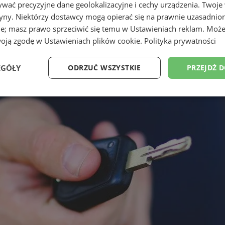
wać precyzyjne dane geolokalizacyjne i cechy urządzenia. Twoje
tryny. Niektórzy dostawcy mogą opierać się na prawnie uzasadnio
ie; masz prawo sprzeciwić się temu w
Ustawieniach reklam
. Może
woją zgodę w
Ustawieniach plików cookie
.
Polityka prywatności
EGÓŁY
ODRZUĆ WSZYSTKIE
PRZEJDŹ 
Wydajność
Targetowanie
Funkcjonalność
Ni
ezbędne
Wydajność
Targetowanie
Funkcjonalność
Niesklasyfikow
ie umożliwiają korzystanie z podstawowych funkcji strony internetowej, takich jak log
Bez niezbędnych plików cookie nie można prawidłowo korzystać ze strony internetowe
Provider
/
Okres
Opis
Domena
przechowywania