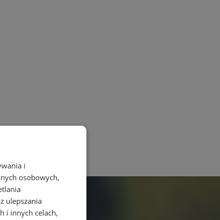
ywania i
danych osobowych,
etlania
az ulepszania
 i innych celach,