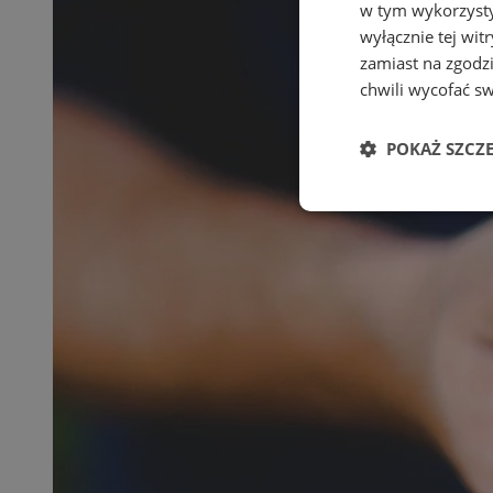
w tym wykorzysty
wyłącznie tej wi
zamiast na zgodz
chwili wycofać s
POKAŻ SZCZ
Niezbędne
Ni
Niezbędne pliki cook
zarządzanie kontem. 
Nazwa