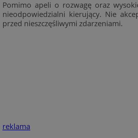
Pomimo apeli o rozwagę oraz wysokich
openstat_1gz8lx8d
nieodpowiedzialni kierujący. Nie akc
_ga_DEDM2KCVWQ
przed nieszczęśliwymi zdarzeniami.
_ga
VISITOR_INFO1_LIV
_clsk
ustat_6nfvwhmzau
_clsk
MUID
FCCDCF
__eoi
reklama