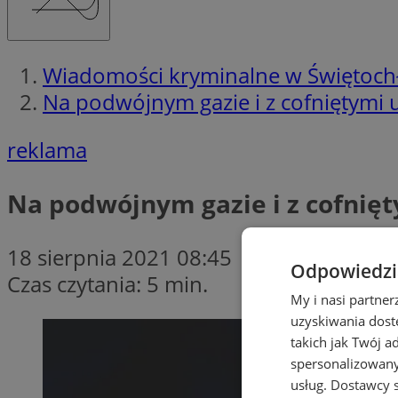
Wiadomości kryminalne w Świętoch
Na podwójnym gazie i z cofniętymi
reklama
Na podwójnym gazie i z cofnię
18 sierpnia 2021 08:45
Odpowiedzia
Czas czytania: 5 min.
My i nasi partne
uzyskiwania dost
takich jak Twój a
spersonalizowanyc
usług.
Dostawcy s