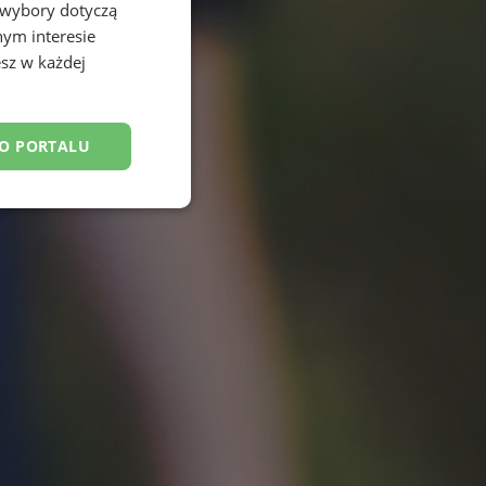
 wybory dotyczą
nym interesie
sz w każdej
DO PORTALU
esklasyfikowane
ane
owanie użytkownika i
j.