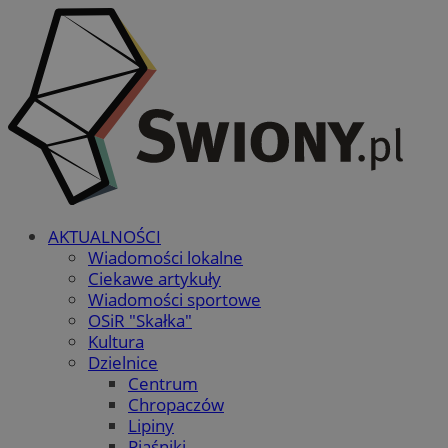
AKTUALNOŚCI
Wiadomości lokalne
Ciekawe artykuły
Wiadomości sportowe
OSiR "Skałka"
Kultura
Dzielnice
Centrum
Chropaczów
Lipiny
Piaśniki