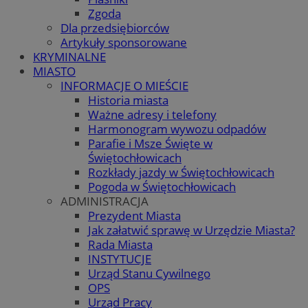
Zgoda
Dla przedsiębiorców
Artykuły sponsorowane
KRYMINALNE
MIASTO
INFORMACJE O MIEŚCIE
Historia miasta
Ważne adresy i telefony
Harmonogram wywozu odpadów
Parafie i Msze Święte w
Świętochłowicach
Rozkłady jazdy w Świętochłowicach
Pogoda w Świętochłowicach
ADMINISTRACJA
Prezydent Miasta
Jak załatwić sprawę w Urzędzie Miasta?
Rada Miasta
INSTYTUCJE
Urząd Stanu Cywilnego
OPS
Urząd Pracy