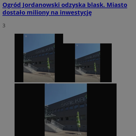
Ogród Jordanowski odzyska blask. Miasto
dostało miliony na inwestycję
3