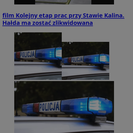
film
Kolejny etap prac przy Stawie Kalina.
Hałda ma zostać zlikwidowana