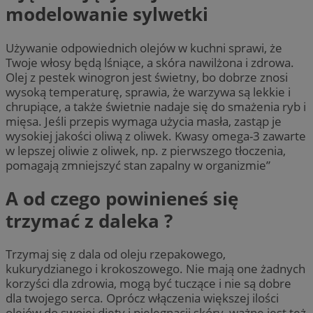
modelowanie sylwetki
Używanie odpowiednich olejów w kuchni sprawi, że
Twoje włosy będą lśniące, a skóra nawilżona i zdrowa.
Olej z pestek winogron jest świetny, bo dobrze znosi
wysoką temperaturę, sprawia, że warzywa są lekkie i
chrupiące, a także świetnie nadaje się do smażenia ryb i
mięsa. Jeśli przepis wymaga użycia masła, zastąp je
wysokiej jakości oliwą z oliwek. Kwasy omega-3 zawarte
w lepszej oliwie z oliwek, np. z pierwszego tłoczenia,
pomagają zmniejszyć stan zapalny w organizmie”
A od czego powinieneś się
trzymać z daleka ?
Trzymaj się z dala od oleju rzepakowego,
kukurydzianego i krokoszowego. Nie mają one żadnych
korzyści dla zdrowia, mogą być tuczące i nie są dobre
dla twojego serca. Oprócz włączenia większej ilości
olejów do swojej diety i pielęgnacji skóry, ważne jest też