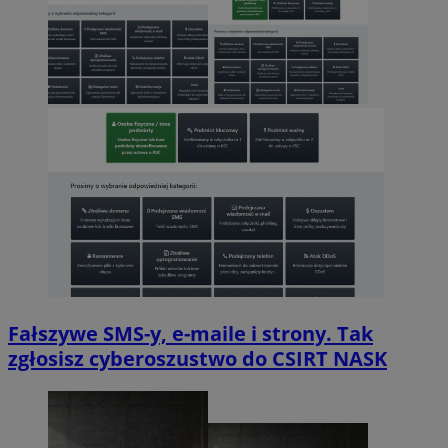
Fałszywe SMS-y, e-maile i strony. Tak
zgłosisz cyberoszustwo do CSIRT NASK