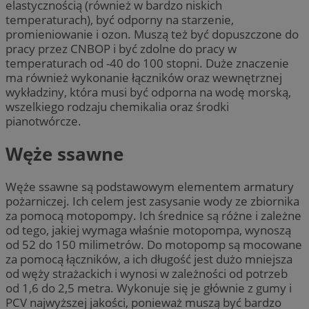
elastycznością (również w bardzo niskich
temperaturach), być odporny na starzenie,
promieniowanie i ozon. Muszą też być dopuszczone do
pracy przez CNBOP i być zdolne do pracy w
temperaturach od -40 do 100 stopni. Duże znaczenie
ma również wykonanie łączników oraz wewnętrznej
wykładziny, która musi być odporna na wodę morską,
wszelkiego rodzaju chemikalia oraz środki
pianotwórcze.
Węże ssawne
Węże ssawne są podstawowym elementem armatury
pożarniczej. Ich celem jest zasysanie wody ze zbiornika
za pomocą motopompy. Ich średnice są różne i zależne
od tego, jakiej wymaga właśnie motopompa, wynoszą
od 52 do 150 milimetrów. Do motopomp są mocowane
za pomocą łączników, a ich długość jest dużo mniejsza
od węży strażackich i wynosi w zależności od potrzeb
od 1,6 do 2,5 metra. Wykonuje się je głównie z gumy i
PCV najwyższej jakości, ponieważ muszą być bardzo