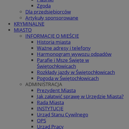
Zgoda
Dla przedsiębiorców
Artykuły sponsorowane
KRYMINALNE
MIASTO
INFORMACJE O MIEŚCIE
Historia miasta
Ważne adresy i telefony
Harmonogram wywozu odpadów
Parafie i Msze Święte w
Świętochłowicach
Rozkłady jazdy w Świętochłowicach
Pogoda w Świętochłowicach
ADMINISTRACJA
Prezydent Miasta
Jak załatwić sprawę w Urzędzie Miasta?
Rada Miasta
INSTYTUCJE
Urząd Stanu Cywilnego
OPS
Urząd Pracy