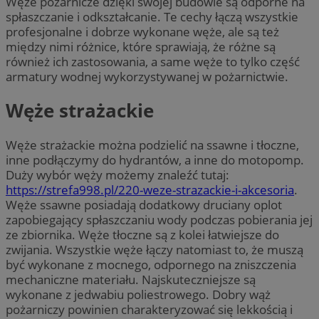
Węże pożarnicze dzięki swojej budowie są odporne na
spłaszczanie i odkształcanie. Te cechy łączą wszystkie
profesjonalne i dobrze wykonane węże, ale są też
między nimi różnice, które sprawiają, że różne są
również ich zastosowania, a same węże to tylko część
armatury wodnej wykorzystywanej w pożarnictwie.
Węże strażackie
Węże strażackie można podzielić na ssawne i tłoczne,
inne podłączymy do hydrantów, a inne do motopomp.
Duży wybór węży możemy znaleźć tutaj:
https://strefa998.pl/220-weze-strazackie-i-akcesoria
.
Węże ssawne posiadają dodatkowy druciany oplot
zapobiegający spłaszczaniu wody podczas pobierania jej
ze zbiornika. Węże tłoczne są z kolei łatwiejsze do
zwijania. Wszystkie węże łączy natomiast to, że muszą
być wykonane z mocnego, odpornego na zniszczenia
mechaniczne materiału. Najskuteczniejsze są
wykonane z jedwabiu poliestrowego. Dobry wąż
pożarniczy powinien charakteryzować się lekkością i