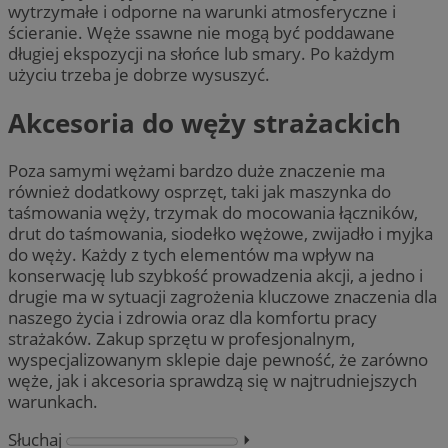
wytrzymałe i odporne na warunki atmosferyczne i
ścieranie. Węże ssawne nie mogą być poddawane
długiej ekspozycji na słońce lub smary. Po każdym
użyciu trzeba je dobrze wysuszyć.
Akcesoria do węży strażackich
Poza samymi wężami bardzo duże znaczenie ma
również dodatkowy osprzęt, taki jak maszynka do
taśmowania węży, trzymak do mocowania łączników,
drut do taśmowania, siodełko wężowe, zwijadło i myjka
do węży. Każdy z tych elementów ma wpływ na
konserwację lub szybkość prowadzenia akcji, a jedno i
drugie ma w sytuacji zagrożenia kluczowe znaczenia dla
naszego życia i zdrowia oraz dla komfortu pracy
strażaków. Zakup sprzętu w profesjonalnym,
wyspecjalizowanym sklepie daje pewność, że zarówno
węże, jak i akcesoria sprawdzą się w najtrudniejszych
warunkach.
Słuchaj
⏵︎