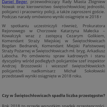
Daniel Beger
, przewodniczący Rady Miasta Zbigniew
Nowak oraz kierownictwo świętochłowickiej jednostki,
policjanci i pracownicy policji, a także zaproszeni goście.
Podczas narady omówiono wyniki osiągnięte w 2018 r
W spotkaniu uczestniczyli również, Prokuratora
Rejonowego w Chorzowie Katarzyna Małecka –
Kowalczyk wraz z zastępcą Cezarym Golikiem,
Komendant Straży Miejskiej w Świętochłowicach
Bogdan Bednarek, Komendant Miejski Państwowej
Straży Pożarnej w Świętochłowicach mł. bryg. Arkadiusz
Labocha. Po omówieniu spraw kadrowych i stanu
dyscypliny wśród podległych policjantów szef inspektor
Andrzej Brzozowski i wiceszef świętochłowickich
policjantów nadkomisarz Michał Sokołowski
przedstawili wyniki osiągnięte w 2018 roku.
Czy w Świętochłowicach spadła liczba przestępstw?
Rok 2018 to przede wszystkim spadek przestępczości,