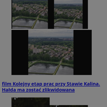
film
Kolejny etap prac przy Stawie Kalina.
Hałda ma zostać zlikwidowana