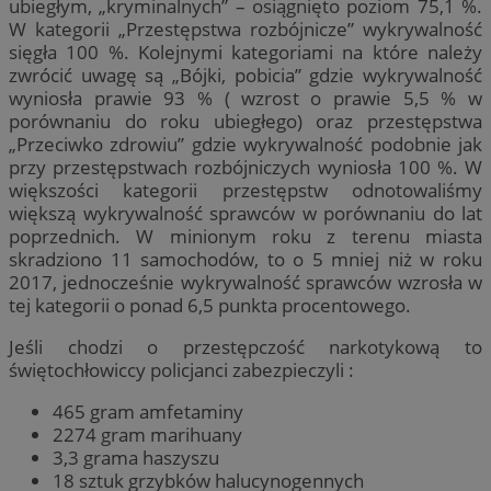
ubiegłym, „kryminalnych” – osiągnięto poziom 75,1 %.
W kategorii „Przestępstwa rozbójnicze” wykrywalność
sięgła 100 %. Kolejnymi kategoriami na które należy
zwrócić uwagę są „Bójki, pobicia” gdzie wykrywalność
wyniosła prawie 93 % ( wzrost o prawie 5,5 % w
porównaniu do roku ubiegłego) oraz przestępstwa
„Przeciwko zdrowiu” gdzie wykrywalność podobnie jak
przy przestępstwach rozbójniczych wyniosła 100 %. W
większości kategorii przestępstw odnotowaliśmy
większą wykrywalność sprawców w porównaniu do lat
poprzednich. W minionym roku z terenu miasta
skradziono 11 samochodów, to o 5 mniej niż w roku
2017, jednocześnie wykrywalność sprawców wzrosła w
tej kategorii o ponad 6,5 punkta procentowego.
Jeśli chodzi o przestępczość narkotykową to
świętochłowiccy policjanci zabezpieczyli :
465 gram amfetaminy
2274 gram marihuany
3,3 grama haszyszu
18 sztuk grzybków halucynogennych