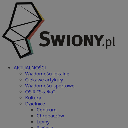
AKTUALNOŚCI
Wiadomości lokalne
Ciekawe artykuły
Wiadomości sportowe
OSiR "Skałka"
Kultura
Dzielnice
Centrum
Chropaczów
Lipiny
Piaśniki