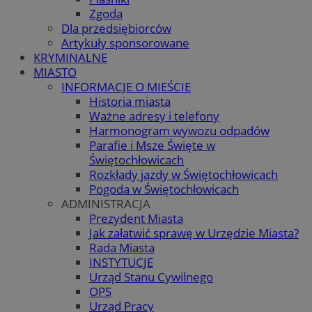
Zgoda
Dla przedsiębiorców
Artykuły sponsorowane
KRYMINALNE
MIASTO
INFORMACJE O MIEŚCIE
Historia miasta
Ważne adresy i telefony
Harmonogram wywozu odpadów
Parafie i Msze Święte w
Świętochłowicach
Rozkłady jazdy w Świętochłowicach
Pogoda w Świętochłowicach
ADMINISTRACJA
Prezydent Miasta
Jak załatwić sprawę w Urzędzie Miasta?
Rada Miasta
INSTYTUCJE
Urząd Stanu Cywilnego
OPS
Urząd Pracy