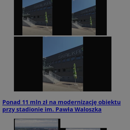
Ponad 11 mln zł na modernizację obiektu
przy stadionie im. Pawła Waloszka