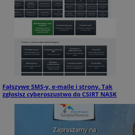
Fałszywe SMS-y, e-maile i strony. Tak
zgłosisz cyberoszustwo do CSIRT NASK