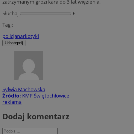
zatrzymanym grozi kara do 3 lat więzienia.
Słuchaj
⏵︎
Tagi:
policja
narkotyki
Udostępnij
Sylwia Machowska
Źródło:
KMP Świętochłowice
reklama
Dodaj komentarz