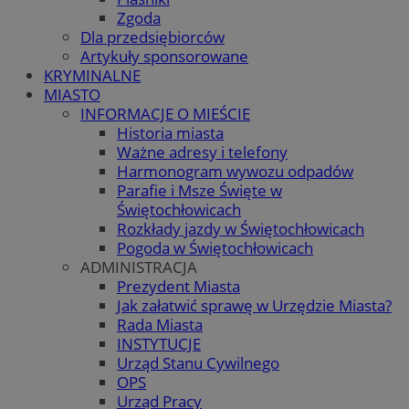
Zgoda
Dla przedsiębiorców
Artykuły sponsorowane
KRYMINALNE
MIASTO
INFORMACJE O MIEŚCIE
Historia miasta
Ważne adresy i telefony
Harmonogram wywozu odpadów
Parafie i Msze Święte w
Świętochłowicach
Rozkłady jazdy w Świętochłowicach
Pogoda w Świętochłowicach
ADMINISTRACJA
Prezydent Miasta
Jak załatwić sprawę w Urzędzie Miasta?
Rada Miasta
INSTYTUCJE
Urząd Stanu Cywilnego
OPS
Urząd Pracy