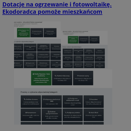
Dotacje na ogrzewanie i fotowoltaikę.
Ekodoradca pomoże mieszkańcom