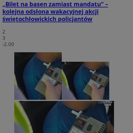
„Bilet na basen zamiast mandatu” –
kolejna odsłona wakacyjnej akcji
świętochłowickich policjantów
2
3
-2.00