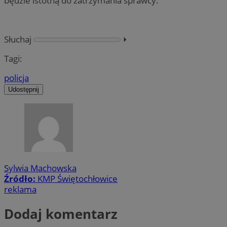
będzie istotną do zatrzymania sprawcy.
Słuchaj
⏵︎
Tagi:
policja
Udostępnij
Sylwia Machowska
Źródło:
KMP Świętochłowice
reklama
Dodaj komentarz