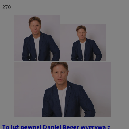
270
To już pewne! Daniel Beger wygrywa z