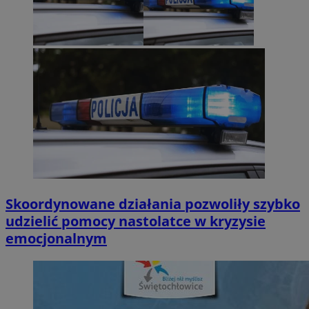
Skoordynowane działania pozwoliły szybko
udzielić pomocy nastolatce w kryzysie
emocjonalnym