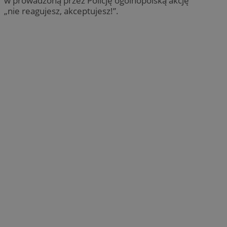
w prowadzoną przez Policję ogólnopolską akcję
„nie reagujesz, akceptujesz!”.