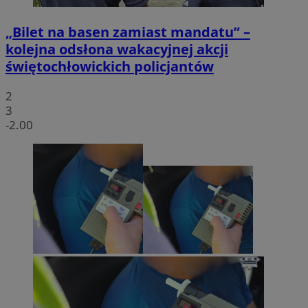
„Bilet na basen zamiast mandatu” –
kolejna odsłona wakacyjnej akcji
świętochłowickich policjantów
2
3
-2.00