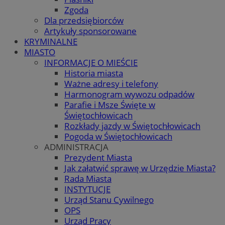
Zgoda
Dla przedsiębiorców
Artykuły sponsorowane
KRYMINALNE
MIASTO
INFORMACJE O MIEŚCIE
Historia miasta
Ważne adresy i telefony
Harmonogram wywozu odpadów
Parafie i Msze Święte w
Świętochłowicach
Rozkłady jazdy w Świętochłowicach
Pogoda w Świętochłowicach
ADMINISTRACJA
Prezydent Miasta
Jak załatwić sprawę w Urzędzie Miasta?
Rada Miasta
INSTYTUCJE
Urząd Stanu Cywilnego
OPS
Urząd Pracy