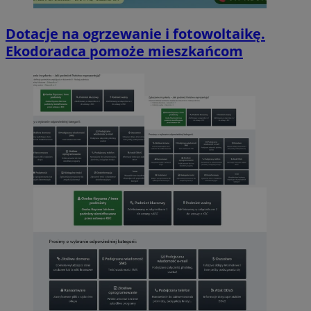
Dotacje na ogrzewanie i fotowoltaikę.
Ekodoradca pomoże mieszkańcom