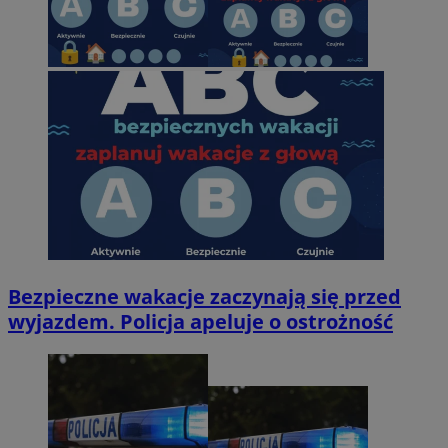
Bezpieczne wakacje zaczynają się przed
wyjazdem. Policja apeluje o ostrożność