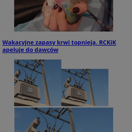
Wakacyjne zapasy krwi topnieją. RCKiK
apeluje do dawców