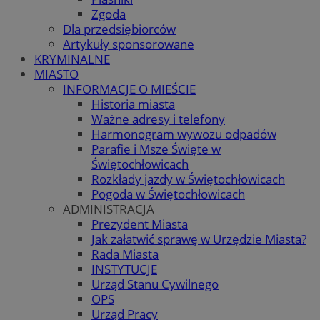
Zgoda
Dla przedsiębiorców
Artykuły sponsorowane
KRYMINALNE
MIASTO
INFORMACJE O MIEŚCIE
Historia miasta
Ważne adresy i telefony
Harmonogram wywozu odpadów
Parafie i Msze Święte w
Świętochłowicach
Rozkłady jazdy w Świętochłowicach
Pogoda w Świętochłowicach
ADMINISTRACJA
Prezydent Miasta
Jak załatwić sprawę w Urzędzie Miasta?
Rada Miasta
INSTYTUCJE
Urząd Stanu Cywilnego
OPS
Urząd Pracy