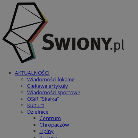
AKTUALNOŚCI
Wiadomości lokalne
Ciekawe artykuły
Wiadomości sportowe
OSiR "Skałka"
Kultura
Dzielnice
Centrum
Chropaczów
Lipiny
Piaśniki