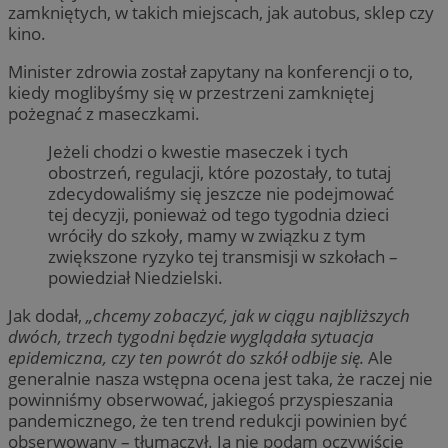
zamkniętych, w takich miejscach, jak autobus, sklep czy
kino.
Minister zdrowia został zapytany na konferencji o to,
kiedy moglibyśmy się w przestrzeni zamkniętej
pożegnać z maseczkami.
Jeżeli chodzi o kwestie maseczek i tych
obostrzeń, regulacji, które pozostały, to tutaj
zdecydowaliśmy się jeszcze nie podejmować
tej decyzji, ponieważ od tego tygodnia dzieci
wróciły do szkoły, mamy w związku z tym
zwiększone ryzyko tej transmisji w szkołach –
powiedział Niedzielski.
Jak dodał,
„chcemy zobaczyć, jak w ciągu najbliższych
dwóch, trzech tygodni będzie wyglądała sytuacja
epidemiczna, czy ten powrót do szkół odbije się.
Ale
generalnie nasza wstępna ocena jest taka, że raczej nie
powinniśmy obserwować, jakiegoś przyspieszania
pandemicznego, że ten trend redukcji powinien być
obserwowany – tłumaczył. Ja nie podam oczywiście