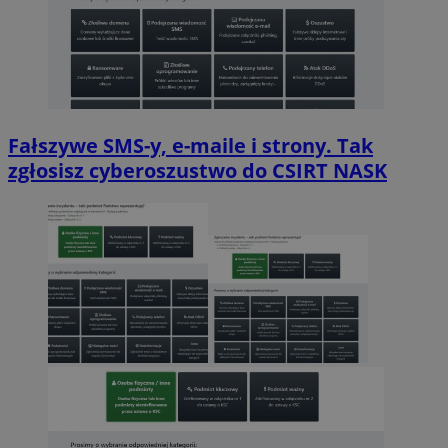
Fałszywe SMS-y, e-maile i strony. Tak
zgłosisz cyberoszustwo do CSIRT NASK