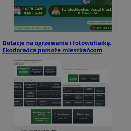
Dotacje na ogrzewanie i fotowoltaikę.
Ekodoradca pomoże mieszkańcom