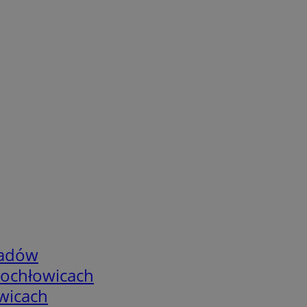
adów
tochłowicach
wicach