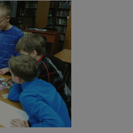
swiony.pl
1 rok
Ten plik cookie przechowuje identyfik
swiony.pl
1 rok
Ten plik cookie przechowuje identyfik
swiony.pl
1 rok
Ten plik cookie przechowuje identyfik
nt
4 tygodnie 2 dni
Ten plik cookie jest używany przez 
CookieScript
Script.com do zapamiętywania prefe
swiony.pl
zgody użytkownika na pliki cookie. J
aby baner cookie Cookie-Script.com 
METADATA
5 miesięcy 4
Ten plik cookie przechowuje informa
YouTube
tygodnie
użytkownika oraz jego preferencjac
.youtube.com
prywatności podczas korzystania z wi
wybory dotyczące polityki prywatnoś
zgody, zapewniając ich przestrzegan
wizytach. Dzięki temu użytkownik 
konfigurować swoich preferencji, co
zgodność z regulacjami ochrony dan
Polityce prywatności Google
Provider
/
Domena
Okres przechowywania
Provider
/
Okres
Opis
.youtube.com
5 miesięcy 4 tygodnie
Domena
przechowywania
Provider
/
Okres
Opis
Domena
przechowywania
1 rok
Powiązany z platformą reklamową banerów
OpenX
wydawców. Rejestruje, czy zostały wyświetl
Technologies
1 rok
Jest to własny plik co
Microsoft
reklamy. Podobno używane tylko do zwiększ
który zapewnia prawid
Inc.
Corporation
a nie do kierowania na użytkowników. Jako 
witryny.
reklama.silnet.pl
.c.bing.com