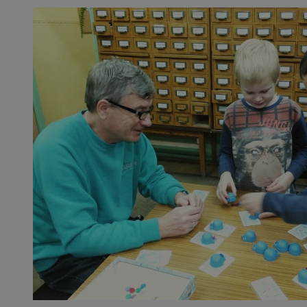
openstat_1gz8lx8d
_ga_DEDM2KCVWQ
_ga
VISITOR_INFO1_LIV
_clsk
ustat_6nfvwhmzau
_clsk
MUID
FCCDCF
__eoi