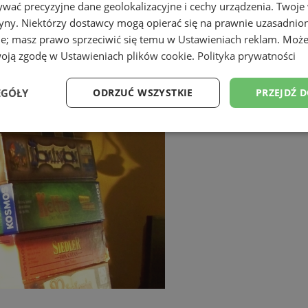
wać precyzyjne dane geolokalizacyjne i cechy urządzenia. Twoje
tryny. Niektórzy dostawcy mogą opierać się na prawnie uzasadnio
ie; masz prawo sprzeciwić się temu w
Ustawieniach reklam
. Może
woją zgodę w
Ustawieniach plików cookie
.
Polityka prywatności
EGÓŁY
ODRZUĆ WSZYSTKIE
PRZEJDŹ 
Wydajność
Targetowanie
Funkcjonalność
Ni
ezbędne
Wydajność
Targetowanie
Funkcjonalność
Niesklasyfikow
ie umożliwiają korzystanie z podstawowych funkcji strony internetowej, takich jak log
Bez niezbędnych plików cookie nie można prawidłowo korzystać ze strony internetowe
Provider
/
Okres
Opis
Domena
przechowywania