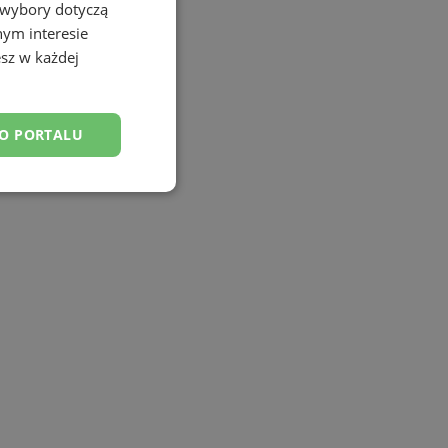
 wybory dotyczą
nym interesie
sz w każdej
DO PORTALU
esklasyfikowane
ane
owanie użytkownika i
j.