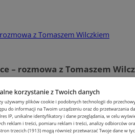
– rozmowa z Tomaszem Wilczkiem
tece – rozmowa z Tomaszem Wilc
lne korzystanie z Twoich danych
rzy używamy plików cookie i podobnych technologii do przechow
ępu do informacji na Twoim urządzeniu oraz do przetwarzania 
dres IP, unikalne identyfikatory i dane przeglądania, w celu wyświ
h reklam i treści, pomiaru reklam i treści, analizy odbiorców or
tron trzecich (1913)
mogą również przetwarzać Twoje dane w tych