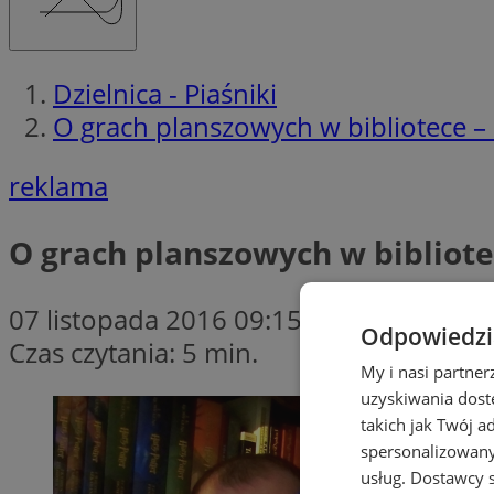
Dzielnica - Piaśniki
O grach planszowych w bibliotece 
reklama
O grach planszowych w biblio
07 listopada 2016 09:15
Odpowiedzia
Czas czytania: 5 min.
My i nasi partne
uzyskiwania dost
takich jak Twój a
spersonalizowanyc
usług.
Dostawcy s