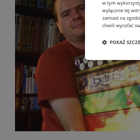
w tym wykorzysty
wyłącznie tej wi
zamiast na zgodz
chwili wycofać s
POKAŻ SZCZ
Niezbędne
Ni
Niezbędne pliki cook
zarządzanie kontem. 
Nazwa