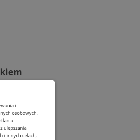
zkiem
ywania i
danych osobowych,
etlania
az ulepszania
 i innych celach,