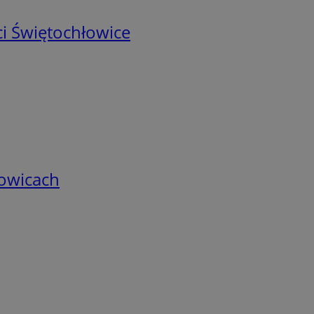
i Świętochłowice
łowicach