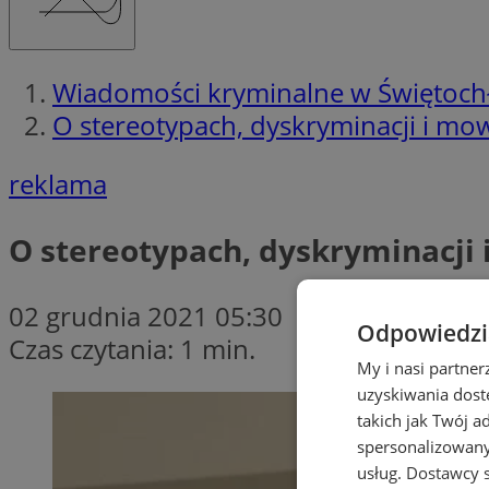
Wiadomości kryminalne w Świętoch
O stereotypach, dyskryminacji i mow
reklama
O stereotypach, dyskryminacji 
02 grudnia 2021 05:30
Odpowiedzia
Czas czytania: 1 min.
My i nasi partne
uzyskiwania dost
takich jak Twój a
spersonalizowanyc
usług.
Dostawcy s