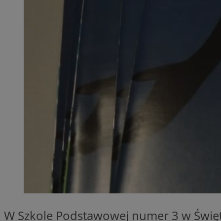
QeSessID
MvSessID
SessID
CookieScriptConse
VISITOR_PRIVACY_
Nazwa
Nazwa
__Secure-YNID
Nazwa
OAID
SRM_B
W Szkole Podstawowej numer 3 w Świętoc