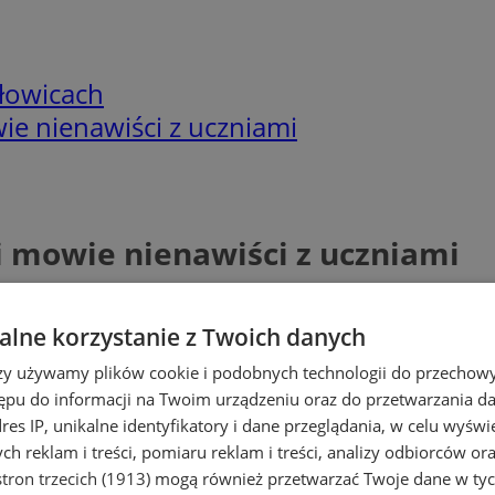
łowicach
ie nienawiści z uczniami
i mowie nienawiści z uczniami
lne korzystanie z Twoich danych
rzy używamy plików cookie i podobnych technologii do przechow
ępu do informacji na Twoim urządzeniu oraz do przetwarzania 
dres IP, unikalne identyfikatory i dane przeglądania, w celu wyświ
h reklam i treści, pomiaru reklam i treści, analizy odbiorców or
tron trzecich (1913)
mogą również przetwarzać Twoje dane w tych