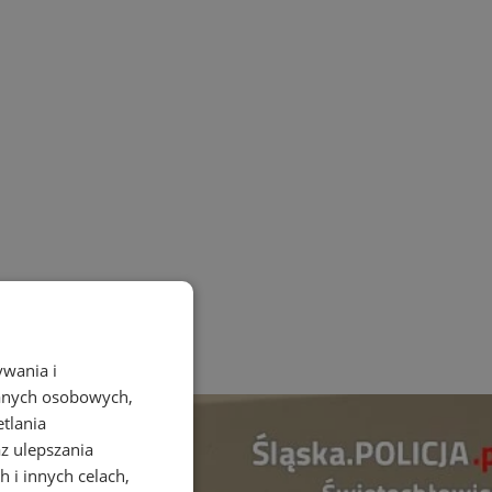
ywania i
danych osobowych,
etlania
az ulepszania
 i innych celach,