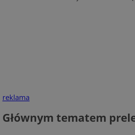
openstat_1gz8lx8d
_ga_DEDM2KCVWQ
_ga
VISITOR_INFO1_LIV
_clsk
ustat_6nfvwhmzau
_clsk
reklama
MUID
FCCDCF
Głównym tematem prelek
__eoi