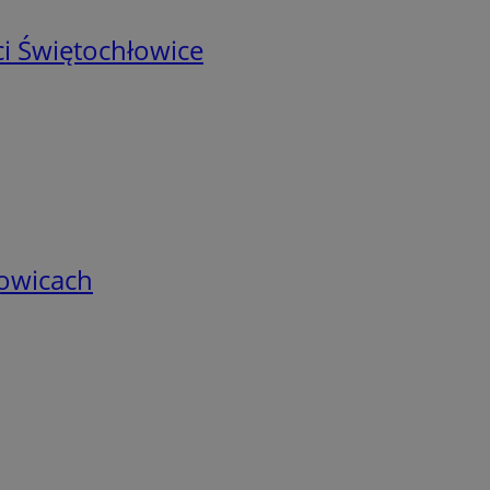
i Świętochłowice
łowicach