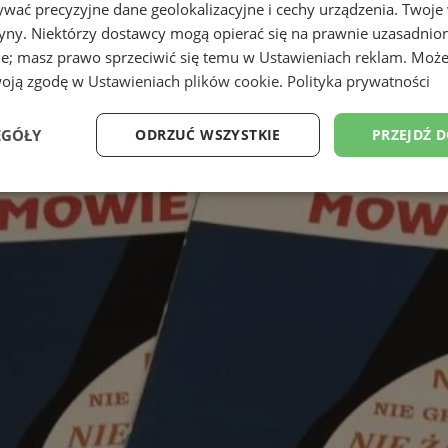
wać precyzyjne dane geolokalizacyjne i cechy urządzenia. Twoje
tryny. Niektórzy dostawcy mogą opierać się na prawnie uzasadnio
ie; masz prawo sprzeciwić się temu w
Ustawieniach reklam
. Może
woją zgodę w
Ustawieniach plików cookie
.
Polityka prywatności
EGÓŁY
ODRZUĆ WSZYSTKIE
PRZEJDŹ 
Wydajność
Targetowanie
Funkcjonalność
Ni
ezbędne
Wydajność
Targetowanie
Funkcjonalność
Niesklasyfikow
ie umożliwiają korzystanie z podstawowych funkcji strony internetowej, takich jak log
Bez niezbędnych plików cookie nie można prawidłowo korzystać ze strony internetowe
Provider
/
Okres
Opis
Domena
przechowywania