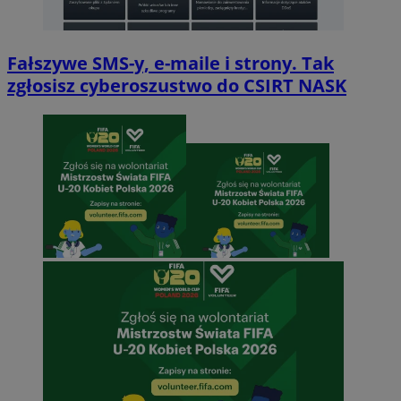
Fałszywe SMS-y, e-maile i strony. Tak
zgłosisz cyberoszustwo do CSIRT NASK