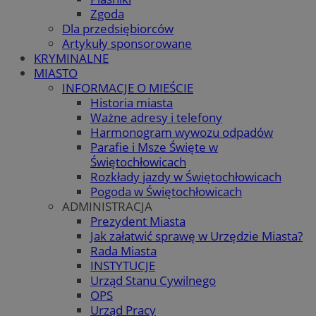
Zgoda
Dla przedsiębiorców
Artykuły sponsorowane
KRYMINALNE
MIASTO
INFORMACJE O MIEŚCIE
Historia miasta
Ważne adresy i telefony
Harmonogram wywozu odpadów
Parafie i Msze Święte w
Świętochłowicach
Rozkłady jazdy w Świętochłowicach
Pogoda w Świętochłowicach
ADMINISTRACJA
Prezydent Miasta
Jak załatwić sprawę w Urzędzie Miasta?
Rada Miasta
INSTYTUCJE
Urząd Stanu Cywilnego
OPS
Urząd Pracy