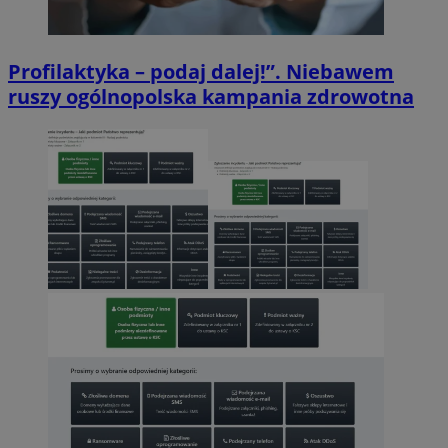
Profilaktyka – podaj dalej!”. Niebawem
ruszy ogólnopolska kampania zdrowotna