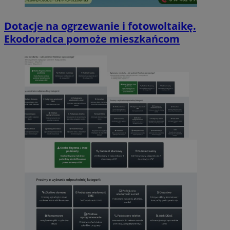
Dotacje na ogrzewanie i fotowoltaikę.
Ekodoradca pomoże mieszkańcom