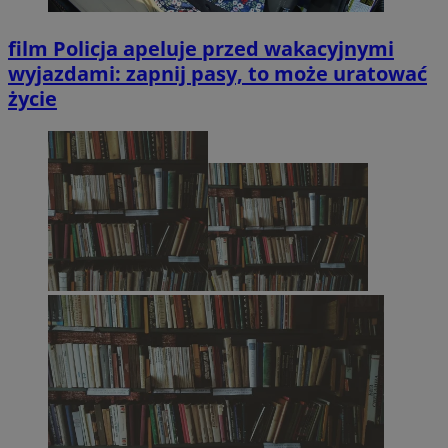
film
Policja apeluje przed wakacyjnymi
wyjazdami: zapnij pasy, to może uratować
życie