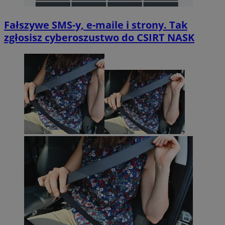
Fałszywe SMS-y, e-maile i strony. Tak
zgłosisz cyberoszustwo do CSIRT NASK