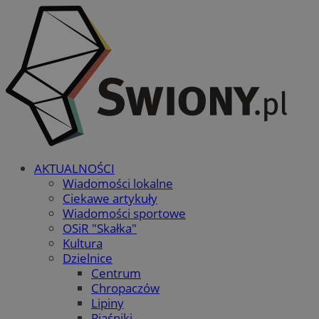
AKTUALNOŚCI
Wiadomości lokalne
Ciekawe artykuły
Wiadomości sportowe
OSiR "Skałka"
Kultura
Dzielnice
Centrum
Chropaczów
Lipiny
Piaśniki