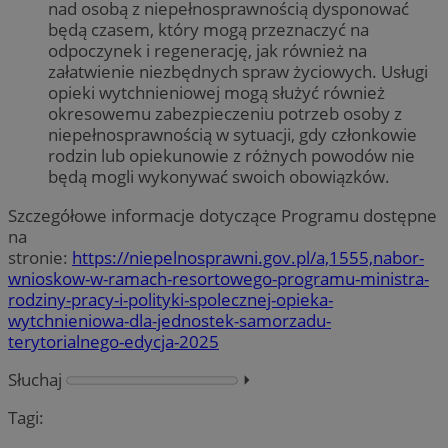
nad osobą z niepełnosprawnością dysponować
będą czasem, który mogą przeznaczyć na
odpoczynek i regenerację, jak również na
załatwienie niezbędnych spraw życiowych. Usługi
opieki wytchnieniowej mogą służyć również
okresowemu zabezpieczeniu potrzeb osoby z
niepełnosprawnością w sytuacji, gdy członkowie
rodzin lub opiekunowie z różnych powodów nie
będą mogli wykonywać swoich obowiązków.
Szczegółowe informacje dotyczące Programu dostępne
na
stronie:
https://niepelnosprawni.gov.pl/a,1555,nabor-
wnioskow-w-ramach-resortowego-programu-ministra-
rodziny-pracy-i-polityki-spolecznej-opieka-
wytchnieniowa-dla-jednostek-samorzadu-
terytorialnego-edycja-2025
Słuchaj
⏵︎
Tagi: