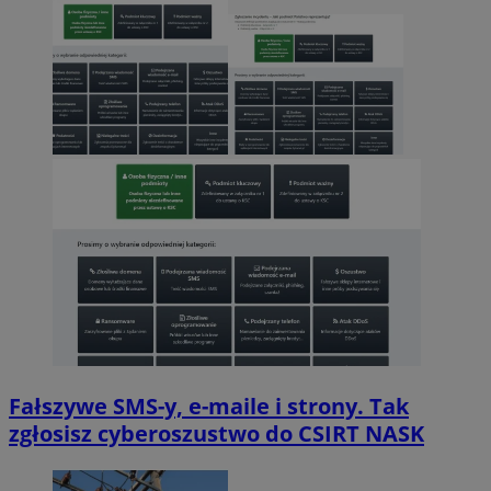
Fałszywe SMS-y, e-maile i strony. Tak
zgłosisz cyberoszustwo do CSIRT NASK