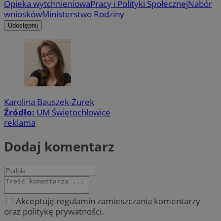
Opieka wytchnieniowa
Pracy i Polityki Społecznej
Nabór
wniosków
Ministerstwo Rodziny
Udostępnij
Karolina Bauszek-Żurek
Źródło:
UM Świętochłowice
reklama
Dodaj komentarz
Akceptuję regulamin zamieszczania komentarzy
oraz politykę prywatności.