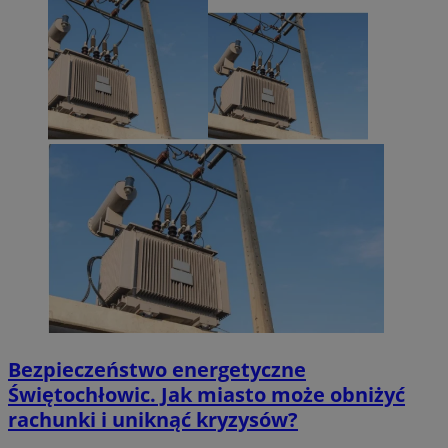
Bezpieczeństwo energetyczne
Świętochłowic. Jak miasto może obniżyć
rachunki i uniknąć kryzysów?