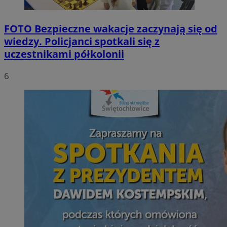
FOTO
Bezpieczne wakacje zaczynają się od
wiedzy. Policjanci spotkali się z
uczestnikami półkolonii
6