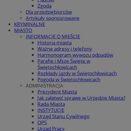
Zgoda
Dla przedsiębiorców
Artykuły sponsorowane
KRYMINALNE
MIASTO
INFORMACJE O MIEŚCIE
Historia miasta
Ważne adresy i telefony
Harmonogram wywozu odpadów
Parafie i Msze Święte w
Świętochłowicach
Rozkłady jazdy w Świętochłowicach
Pogoda w Świętochłowicach
ADMINISTRACJA
Prezydent Miasta
Jak załatwić sprawę w Urzędzie Miasta?
Rada Miasta
INSTYTUCJE
Urząd Stanu Cywilnego
OPS
Urząd Pracy