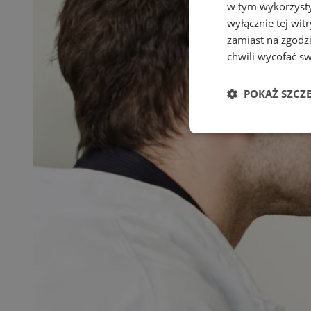
w tym wykorzysty
wyłącznie tej wi
zamiast na zgodz
chwili wycofać s
POKAŻ SZCZ
Niezbędne
Ni
Niezbędne pliki cook
zarządzanie kontem. 
Nazwa