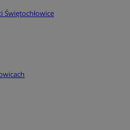
i Świętochłowice
łowicach