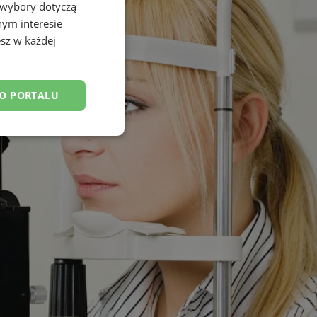
 wybory dotyczą
nym interesie
sz w każdej
DO PORTALU
esklasyfikowane
ane
owanie użytkownika i
j.