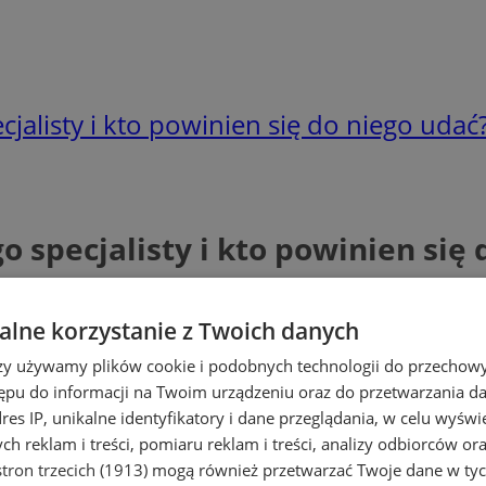
cjalisty i kto powinien się do niego udać
o specjalisty i kto powinien się
lne korzystanie z Twoich danych
rzy używamy plików cookie i podobnych technologii do przechow
ępu do informacji na Twoim urządzeniu oraz do przetwarzania 
dres IP, unikalne identyfikatory i dane przeglądania, w celu wyświ
h reklam i treści, pomiaru reklam i treści, analizy odbiorców or
tron trzecich (1913)
mogą również przetwarzać Twoje dane w tych