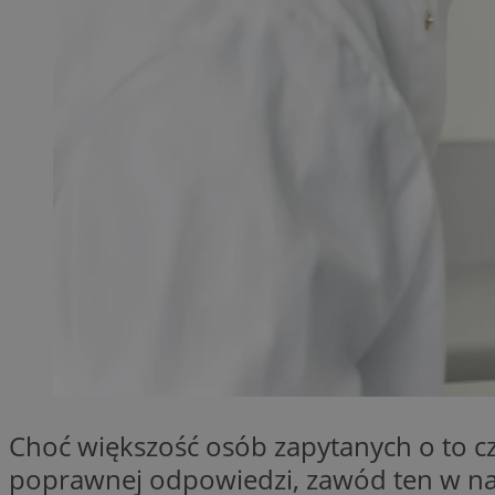
QeSessID
MvSessID
SessID
CookieScriptConse
VISITOR_PRIVACY_
Nazwa
Nazwa
__Secure-YNID
Nazwa
OAID
Choć większość osób zapytanych o to cz
SRM_B
poprawnej odpowiedzi, zawód ten w nasz