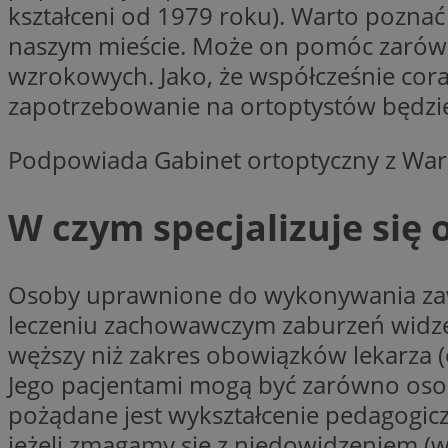
kształceni od 1979 roku). Warto poznać 
openstat_1gz8lx8d
naszym mieście. Może on pomóc zarówno
_ga_DEDM2KCVWQ
wzrokowych. Jako, że współcześnie cora
_ga
zapotrzebowanie na ortoptystów będzie
VISITOR_INFO1_LIV
Podpowiada Gabinet ortoptyczny z Wa
W czym specjalizuje się 
_clsk
ustat_6nfvwhmzau
Osoby uprawnione do wykonywania zawo
_clsk
leczeniu zachowawczym zaburzeń widzeni
MUID
węższy niż zakres obowiązków lekarza (
FCCDCF
Jego pacjentami mogą być zarówno osoby
__eoi
pożądane jest wykształcenie pedagogicz
jeżeli zmagamy się z niedowidzeniem 