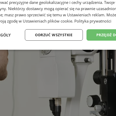
wać precyzyjne dane geolokalizacyjne i cechy urządzenia. Twoje
tryny. Niektórzy dostawcy mogą opierać się na prawnie uzasadnio
ie; masz prawo sprzeciwić się temu w
Ustawieniach reklam
. Może
woją zgodę w
Ustawieniach plików cookie
.
Polityka prywatności
EGÓŁY
ODRZUĆ WSZYSTKIE
PRZEJDŹ 
Wydajność
Targetowanie
Funkcjonalność
Ni
ezbędne
Wydajność
Targetowanie
Funkcjonalność
Niesklasyfikow
ie umożliwiają korzystanie z podstawowych funkcji strony internetowej, takich jak log
Bez niezbędnych plików cookie nie można prawidłowo korzystać ze strony internetowe
Provider
/
Okres
Opis
Domena
przechowywania