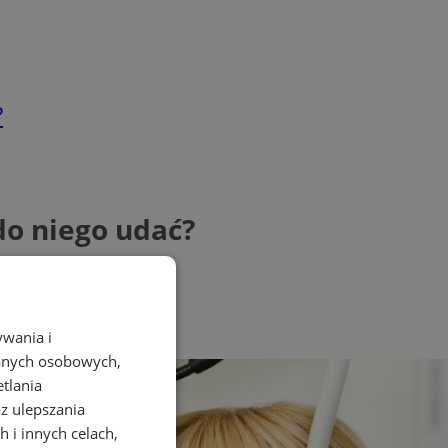
?
 do niego udać?
ywania i
danych osobowych,
etlania
az ulepszania
 i innych celach,