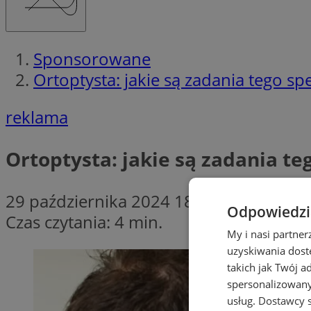
Sponsorowane
Ortoptysta: jakie są zadania tego spe
reklama
Ortoptysta: jakie są zadania teg
29 października 2024 18:15
Odpowiedzia
Czas czytania: 4 min.
My i nasi partne
uzyskiwania dost
takich jak Twój a
spersonalizowanyc
usług.
Dostawcy s