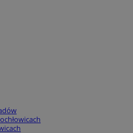
adów
tochłowicach
wicach