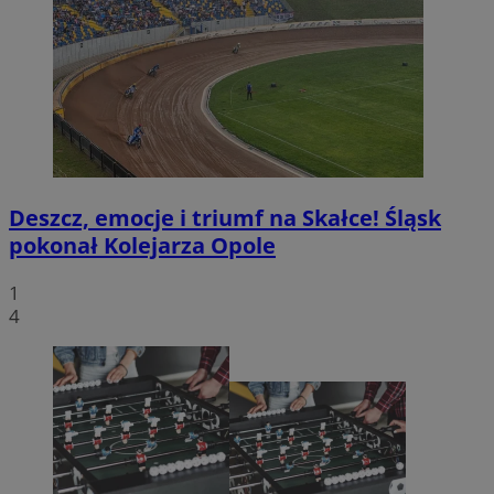
Deszcz, emocje i triumf na Skałce! Śląsk
pokonał Kolejarza Opole
1
4