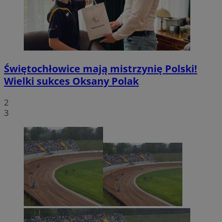
Świętochłowice mają mistrzynię Polski!
Wielki sukces Oksany Polak
2
3