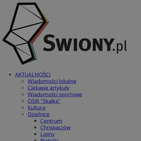
AKTUALNOŚCI
Wiadomości lokalne
Ciekawe artykuły
Wiadomości sportowe
OSiR "Skałka"
Kultura
Dzielnice
Centrum
Chropaczów
Lipiny
Piaśniki