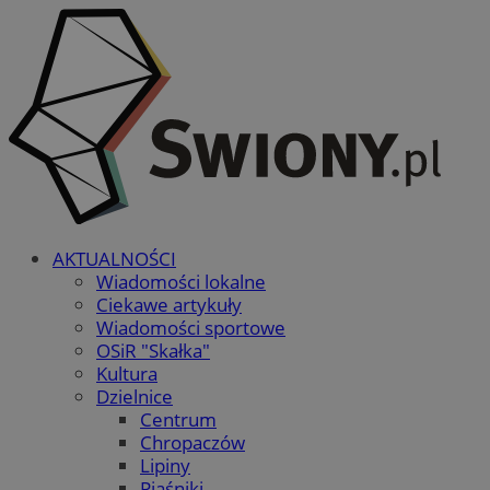
AKTUALNOŚCI
Wiadomości lokalne
Ciekawe artykuły
Wiadomości sportowe
OSiR "Skałka"
Kultura
Dzielnice
Centrum
Chropaczów
Lipiny
Piaśniki