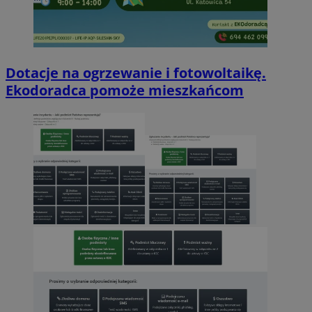
Dotacje na ogrzewanie i fotowoltaikę.
Ekodoradca pomoże mieszkańcom