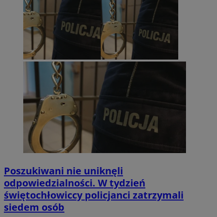
Poszukiwani nie uniknęli
odpowiedzialności. W tydzień
świętochłowiccy policjanci zatrzymali
siedem osób