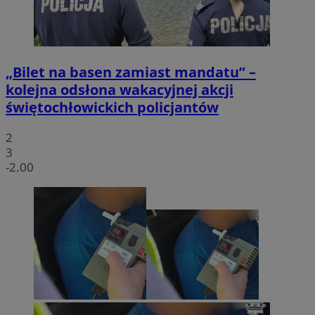
„Bilet na basen zamiast mandatu” –
kolejna odsłona wakacyjnej akcji
świętochłowickich policjantów
2
3
-2.00