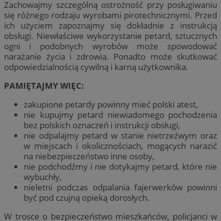
Zachowajmy szczególną ostrożność przy posługiwaniu
się różnego rodzaju wyrobami pirotechnicznymi. Przed
ich użyciem zapoznajmy się dokładnie z instrukcją
obsługi. Niewłaściwe wykorzystanie petard, sztucznych
ogni i podobnych wyrobów może spowodować
narażanie życia i zdrowia. Ponadto może skutkować
odpowiedzialnością cywilną i karną użytkownika.
PAMIĘTAJMY WIĘC:
zakupione petardy powinny mieć polski atest,
nie kupujmy petard niewiadomego pochodzenia
bez polskich oznaczeń i instrukcji obsługi,
nie odpalajmy petard w stanie nietrzeźwym oraz
w miejscach i okolicznościach, mogących narazić
na niebezpieczeństwo inne osoby,
nie podchodźmy i nie dotykajmy petard, które nie
wybuchły,
nieletni podczas odpalania fajerwerków powinni
być pod czujną opieką dorosłych.
W trosce o bezpieczeństwo mieszkańców, policjanci w