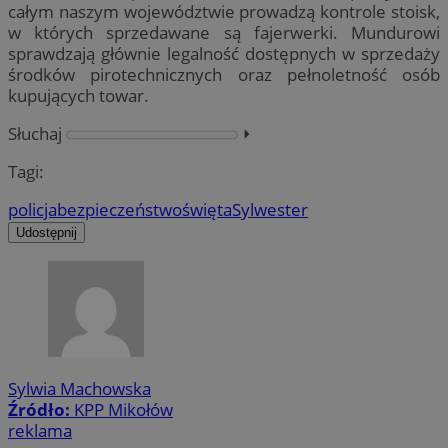
całym naszym województwie prowadzą kontrole stoisk,
w których sprzedawane są fajerwerki. Mundurowi
sprawdzają głównie legalność dostępnych w sprzedaży
środków pirotechnicznych oraz pełnoletność osób
kupujących towar.
Słuchaj
⏵︎
Tagi:
policja
bezpieczeństwo
święta
Sylwester
Udostępnij
Sylwia Machowska
Źródło:
KPP Mikołów
reklama