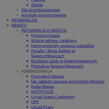
Zgoda
Dla przedsiębiorców
Artykuły sponsorowane
KRYMINALNE
MIASTO
INFORMACJE O MIEŚCIE
Historia miasta
Ważne adresy i telefony
Harmonogram wywozu odpadów
Parafie i Msze Święte w
Świętochłowicach
Rozkłady jazdy w Świętochłowicach
Pogoda w Świętochłowicach
ADMINISTRACJA
Prezydent Miasta
Jak załatwić sprawę w Urzędzie Miasta?
Rada Miasta
INSTYTUCJE
Urząd Stanu Cywilnego
OPS
Urząd Pracy