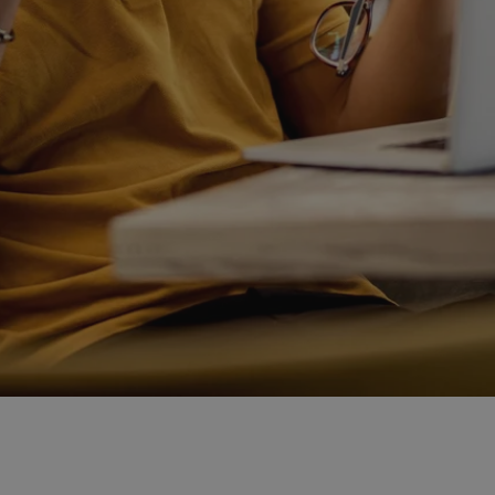
swiony.pl
1 rok
Ten plik cookie przechowuje identyfik
swiony.pl
1 rok
Ten plik cookie przechowuje identyfik
swiony.pl
1 rok
Ten plik cookie przechowuje identyfik
nt
4 tygodnie 2 dni
Ten plik cookie jest używany przez 
CookieScript
Script.com do zapamiętywania prefe
swiony.pl
zgody użytkownika na pliki cookie. J
aby baner cookie Cookie-Script.com 
METADATA
5 miesięcy 4
Ten plik cookie przechowuje informa
YouTube
tygodnie
użytkownika oraz jego preferencjac
.youtube.com
prywatności podczas korzystania z wi
wybory dotyczące polityki prywatnoś
zgody, zapewniając ich przestrzegan
wizytach. Dzięki temu użytkownik 
konfigurować swoich preferencji, co
zgodność z regulacjami ochrony dan
Polityce prywatności Google
Provider
/
Domena
Okres przechowywania
Provider
/
Okres
Opis
.youtube.com
5 miesięcy 4 tygodnie
Domena
przechowywania
Provider
/
Okres
Opis
Domena
przechowywania
1 rok
Powiązany z platformą reklamową banerów
OpenX
wydawców. Rejestruje, czy zostały wyświetl
Technologies
1 rok
Jest to własny plik co
Microsoft
reklamy. Podobno używane tylko do zwiększ
który zapewnia prawid
Inc.
Corporation
a nie do kierowania na użytkowników. Jako 
witryny.
reklama.silnet.pl
.c.bing.com