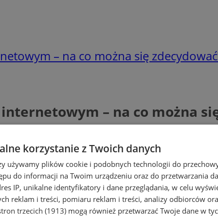
ternetowym – na co można się zdecydować
e internetowym – na co można s
lne korzystanie z Twoich danych
rzy używamy plików cookie i podobnych technologii do przechow
ępu do informacji na Twoim urządzeniu oraz do przetwarzania 
dres IP, unikalne identyfikatory i dane przeglądania, w celu wyświ
h reklam i treści, pomiaru reklam i treści, analizy odbiorców or
tron trzecich (1913)
mogą również przetwarzać Twoje dane w tych