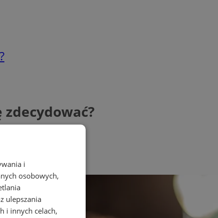
?
ię zdecydować?
ywania i
danych osobowych,
etlania
az ulepszania
 i innych celach,