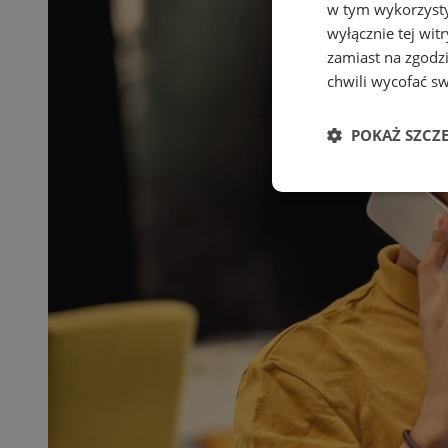
w tym wykorzysty
wyłącznie tej wi
zamiast na zgodz
chwili wycofać s
POKAŻ SZCZ
Niezbędne
Ni
Niezbędne pliki cook
zarządzanie kontem. 
Nazwa