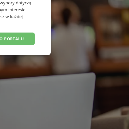
 wybory dotyczą
nym interesie
sz w każdej
DO PORTALU
esklasyfikowane
ane
owanie użytkownika i
j.