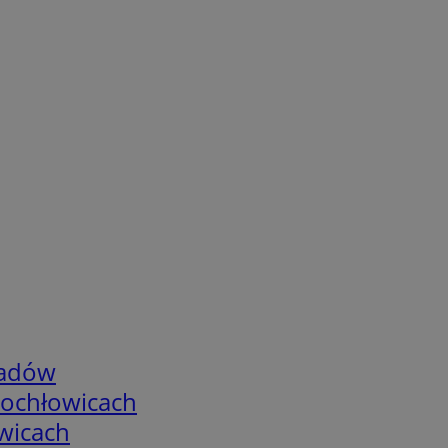
adów
tochłowicach
wicach