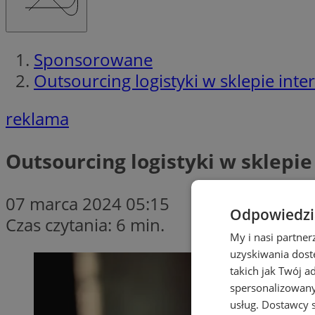
Sponsorowane
Outsourcing logistyki w sklepie in
reklama
Outsourcing logistyki w sklepi
07 marca 2024 05:15
Odpowiedzia
Czas czytania: 6 min.
My i nasi partne
uzyskiwania dost
takich jak Twój a
spersonalizowanyc
usług.
Dostawcy s