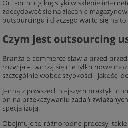
Outsourcing logistyki w sklepie intern
openstat_1gz8lx8d
zdecydować się na zlecanie magazynowa
_ga_DEDM2KCVWQ
outsourcingu i dlaczego warto się na t
_ga
VISITOR_INFO1_LIV
Czym jest outsourcing u
Branża e-commerce stawia przed przeds
_clsk
rozwija – tworzą się nie tylko nowe moż
ustat_6nfvwhmzau
szczególnie wobec szybkości i jakości
_clsk
Jedną z powszechniejszych praktyk, obow
MUID
on na przekazywaniu zadań związanych
FCCDCF
specjalizują.
__eoi
Obejmuje to różnorodne procesy, takie