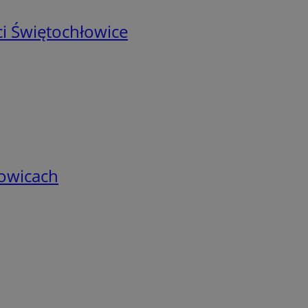
i Świętochłowice
łowicach