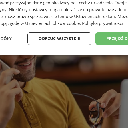
wać precyzyjne dane geolokalizacyjne i cechy urządzenia. Twoje
tryny. Niektórzy dostawcy mogą opierać się na prawnie uzasadnio
ie; masz prawo sprzeciwić się temu w
Ustawieniach reklam
. Może
woją zgodę w
Ustawieniach plików cookie
.
Polityka prywatności
EGÓŁY
ODRZUĆ WSZYSTKIE
PRZEJDŹ 
Wydajność
Targetowanie
Funkcjonalność
Ni
ezbędne
Wydajność
Targetowanie
Funkcjonalność
Niesklasyfikow
ie umożliwiają korzystanie z podstawowych funkcji strony internetowej, takich jak log
Bez niezbędnych plików cookie nie można prawidłowo korzystać ze strony internetowe
Provider
/
Okres
Opis
Domena
przechowywania