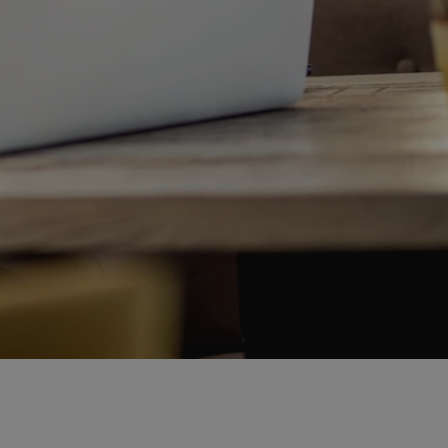
ator sesji.
ator sesji.
ator sesji.
usługę Cookie-
rencji dotyczących
est to konieczne,
działał poprawnie.
cje o zgodzie
h dotyczących
tryny. Rejestruje
ci i ustawień
ie w kolejnych
nie musi ponownie
 zwiększa wygodę i
ych.
Opis
 OpenX dla
one określone
okie Microsoft MSN,
enia skuteczności,
łowe działanie tej
plik cookie