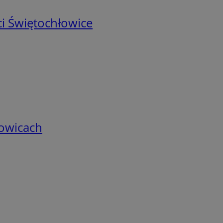
i Świętochłowice
łowicach