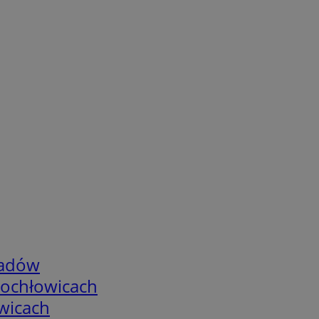
adów
tochłowicach
wicach