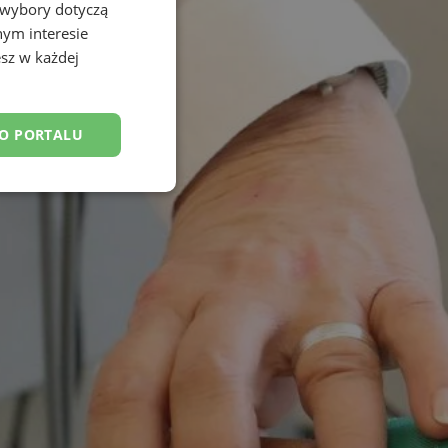
 wybory dotyczą
nym interesie
sz w każdej
DO PORTALU
nkcjonalność
owanie użytkownika i
j.