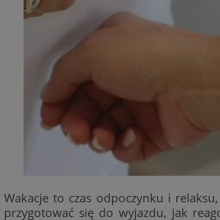
QeSessID
MvSessID
SessID
euds
li_gc
VISITOR_PRIVACY_
INGRESSCOOKIE
Wakacje to czas odpoczynku i relaksu,
przygotować się do wyjazdu, jak reag
suid