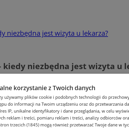
 niezbędna jest wizyta u lekarza?
kiedy niezbędna jest wizyta u l
lne korzystanie z Twoich danych
rzy używamy plików cookie i podobnych technologii do przechow
ępu do informacji na Twoim urządzeniu oraz do przetwarzania 
dres IP, unikalne identyfikatory i dane przeglądania, w celu wyświ
h reklam i treści, pomiaru reklam i treści, analizy odbiorców or
tron trzecich (1845)
mogą również przetwarzać Twoje dane w tych