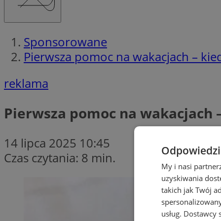
Sponsorowane
Pierwsza pomoc na wakacjach – kiedy
reklama
Pierwsza pomoc na wakacjach – 
14 lipca 2025 10:45
Odpowiedzia
Czas czytania: 8 min.
My i nasi partne
uzyskiwania dost
takich jak Twój a
spersonalizowanyc
usług.
Dostawcy s