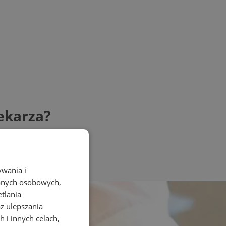
ekarza?
ywania i
danych osobowych,
etlania
az ulepszania
 i innych celach,