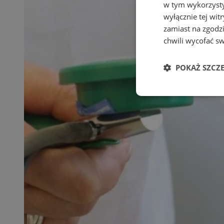
w tym wykorzysty
wyłącznie tej wi
zamiast na zgodz
chwili wycofać s
POKAŻ SZCZ
Niezbędn
Niezbędne pliki cook
zarządzanie kontem. 
Nazwa