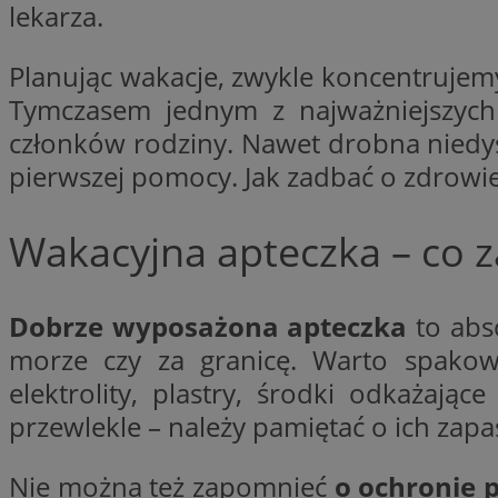
lekarza.
__cf_bm
Planując wakacje, zwykle koncentrujem
Tymczasem jednym z najważniejszych
członków rodziny. Nawet drobna niedys
CookieScriptConse
pierwszej pomocy. Jak zadbać o zdrowie
Wakacyjna apteczka – co za
Pro
Nazwa
Nazwa
Do
Nazwa
Dobrze wyposażona apteczka
to abs
C
google_push
.bi
morze czy za granicę. Warto spakow
sa-user-id-v2
elektrolity, plastry, środki odkażaj
przewlekle – należy pamiętać o ich zapa
__eoi
Nie można też zapomnieć
o ochronie 