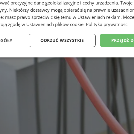
wać precyzyjne dane geolokalizacyjne i cechy urządzenia. Twoje
tryny. Niektórzy dostawcy mogą opierać się na prawnie uzasadnio
ie; masz prawo sprzeciwić się temu w
Ustawieniach reklam
. Może
woją zgodę w
Ustawieniach plików cookie
.
Polityka prywatności
EGÓŁY
ODRZUĆ WSZYSTKIE
PRZEJDŹ 
e
Wydajność
Targetowanie
Fu
Niezbędne
Wydajność
Targetowanie
Funkcjonalność
ie umożliwiają korzystanie z podstawowych funkcji strony internetowej, takich jak log
Bez niezbędnych plików cookie nie można prawidłowo korzystać ze strony internetowe
Okres
Provider
/
Domena
Opis
przechowywania