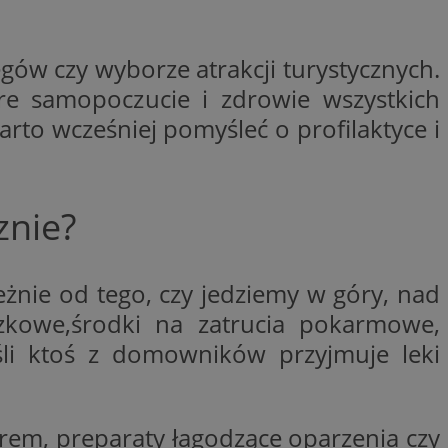
niania ludzi i
ów czy wyborze atrakcji turystycznych.
trony internetowej,
e ważnych raportów
e samopoczucie i zdrowie wszystkich
ryny internetowej.
to wcześniej pomyśleć o profilaktyce i
rzez usługę Cookie-
preferencji
 na pliki cookie.
ookie Cookie-
znie?
żnie od tego, czy jedziemy w góry, nad
 i przechowywania
i częstotliwości
zkowe,środki na zatrucia pokarmowe,
iadomień push do
dzającego do
kie służy do
tyczące odwiedzin
i unikalnych
eśli ktoś z domowników przyjmuje leki
takie jak te, które
ych, przypisując
enerowaną liczbę
kator klienta. Jest
grywania
ny w celu
cji ze stroną
 doświadczenia
oświadczenie
a poprzez
trem, preparaty łagodzące oparzenia czy
 strony
 reklam i treści do
żytkownika oraz w