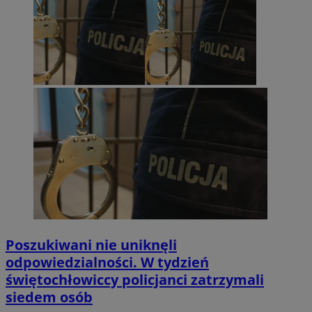
Poszukiwani nie uniknęli
odpowiedzialności. W tydzień
świętochłowiccy policjanci zatrzymali
siedem osób