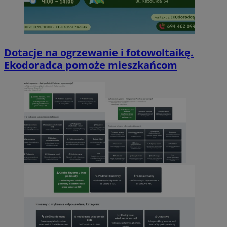
Dotacje na ogrzewanie i fotowoltaikę.
Ekodoradca pomoże mieszkańcom