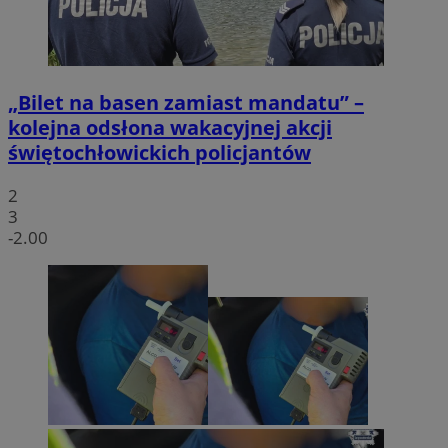
„Bilet na basen zamiast mandatu” –
kolejna odsłona wakacyjnej akcji
świętochłowickich policjantów
2
3
-2.00