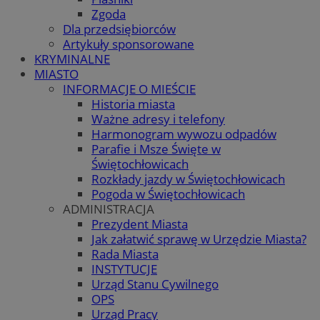
Zgoda
Dla przedsiębiorców
Artykuły sponsorowane
KRYMINALNE
MIASTO
INFORMACJE O MIEŚCIE
Historia miasta
Ważne adresy i telefony
Harmonogram wywozu odpadów
Parafie i Msze Święte w
Świętochłowicach
Rozkłady jazdy w Świętochłowicach
Pogoda w Świętochłowicach
ADMINISTRACJA
Prezydent Miasta
Jak załatwić sprawę w Urzędzie Miasta?
Rada Miasta
INSTYTUCJE
Urząd Stanu Cywilnego
OPS
Urząd Pracy