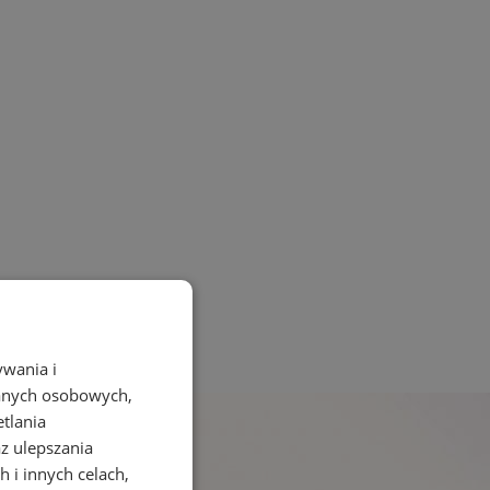
ywania i
danych osobowych,
etlania
az ulepszania
 i innych celach,