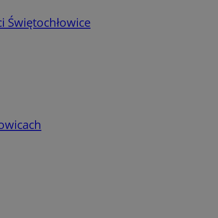
i Świętochłowice
łowicach