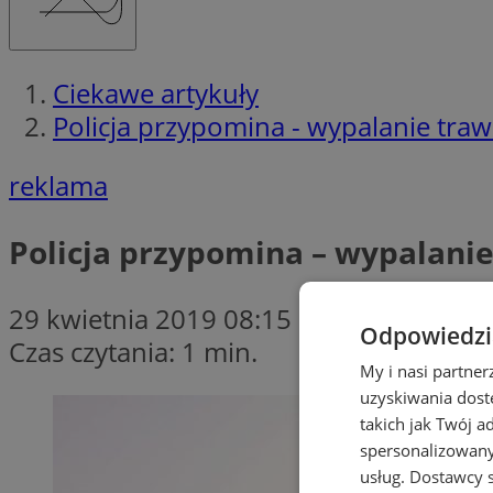
Ciekawe artykuły
Policja przypomina - wypalanie traw 
reklama
Policja przypomina – wypalanie 
29 kwietnia 2019 08:15
Odpowiedzia
Czas czytania: 1 min.
My i nasi partne
uzyskiwania dost
takich jak Twój a
spersonalizowanyc
usług.
Dostawcy s