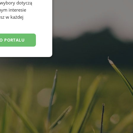
 wybory dotyczą
nym interesie
sz w każdej
DO PORTALU
nkcjonalność
owanie użytkownika i
j.