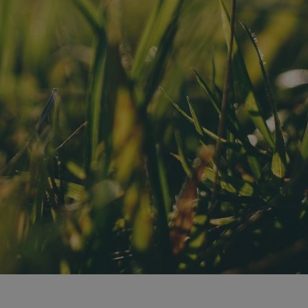
entyfikator sesji.
entyfikator sesji.
entyfikator sesji.
 do przechowywania
niu do usług
e, czy użytkownik
enia lub reklamy.
y gościa na
nych celów
nformacje o zgodzie
ncjach dotyczących
ia z witryny.
olityki prywatności
ich przestrzeganie
temu użytkownik nie
woich preferencji,
 z regulacjami
erów obsługuje
ekście
lu optymalizacji
 identyfikatora