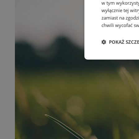
w tym wykorzysty
wyłącznie tej wi
zamiast na zgodz
chwili wycofać s
POKAŻ SZCZ
Niezbędn
Niezbędne pliki cook
zarządzanie kontem. 
Nazwa