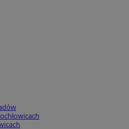
adów
tochłowicach
wicach