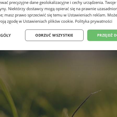
wać precyzyjne dane geolokalizacyjne i cechy urządzenia. Twoje
tryny. Niektórzy dostawcy mogą opierać się na prawnie uzasadnio
ie; masz prawo sprzeciwić się temu w
Ustawieniach reklam
. Może
woją zgodę w
Ustawieniach plików cookie
.
Polityka prywatności
EGÓŁY
ODRZUĆ WSZYSTKIE
PRZEJDŹ 
e
Wydajność
Targetowanie
Fu
Niezbędne
Wydajność
Targetowanie
Funkcjonalność
ie umożliwiają korzystanie z podstawowych funkcji strony internetowej, takich jak log
Bez niezbędnych plików cookie nie można prawidłowo korzystać ze strony internetowe
Okres
Provider
/
Domena
Opis
przechowywania