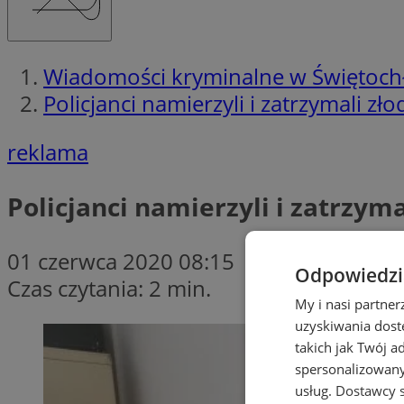
Wiadomości kryminalne w Świętoch
Policjanci namierzyli i zatrzymali zł
reklama
Policjanci namierzyli i zatrzyma
01 czerwca 2020 08:15
Odpowiedzia
Czas czytania: 2 min.
My i nasi partne
uzyskiwania dost
takich jak Twój a
spersonalizowanyc
usług.
Dostawcy s