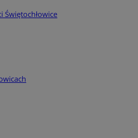
i Świętochłowice
łowicach