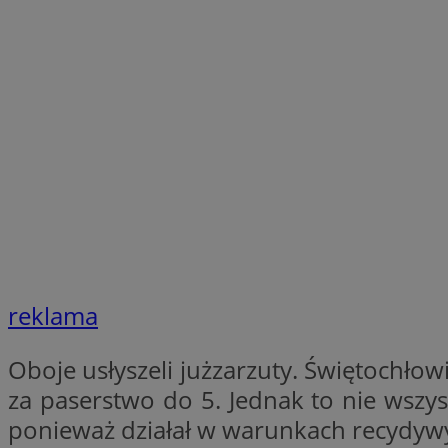
__cf_bm
CookieScriptConse
Pro
Nazwa
Nazwa
Do
Nazwa
C
google_push
.bi
reklama
sa-user-id-v2
Oboje usłyszeli jużzarzuty. Świętochłow
__eoi
za paserstwo do 5. Jednak to nie wszy
ponieważ działał w warunkach recydyw