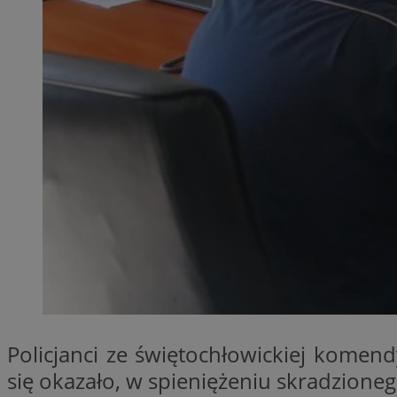
QeSessID
MvSessID
SessID
euds
li_gc
VISITOR_PRIVACY_
INGRESSCOOKIE
Policjanci ze świętochłowickiej komendy
się okazało, w spieniężeniu skradzion
suid