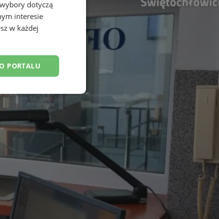
 wybory dotyczą
nym interesie
sz w każdej
DO PORTALU
nkcjonalność
owanie użytkownika i
j.