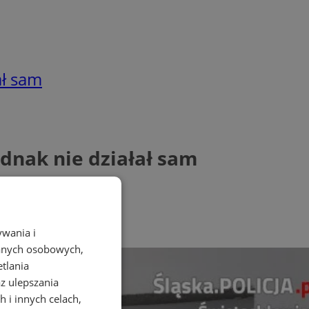
ał sam
jednak nie działał sam
ywania i
danych osobowych,
etlania
az ulepszania
 i innych celach,