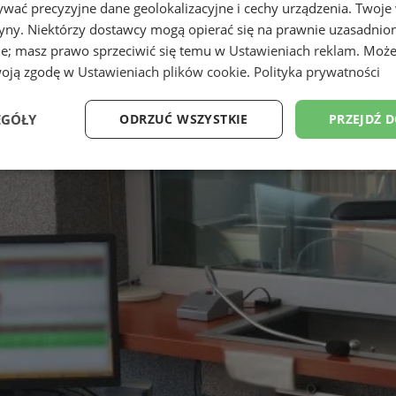
wać precyzyjne dane geolokalizacyjne i cechy urządzenia. Twoje
tryny. Niektórzy dostawcy mogą opierać się na prawnie uzasadnio
ie; masz prawo sprzeciwić się temu w
Ustawieniach reklam
. Może
woją zgodę w
Ustawieniach plików cookie
.
Polityka prywatności
EGÓŁY
ODRZUĆ WSZYSTKIE
PRZEJDŹ 
e
Wydajność
Targetowanie
Fu
Niezbędne
Wydajność
Targetowanie
Funkcjonalność
ie umożliwiają korzystanie z podstawowych funkcji strony internetowej, takich jak log
Bez niezbędnych plików cookie nie można prawidłowo korzystać ze strony internetowe
Okres
Provider
/
Domena
Opis
przechowywania