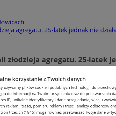
łowicach
odzieja agregatu. 25-latek jednak nie dział
li złodzieja agregatu. 25-latek 
lne korzystanie z Twoich danych
rzy używamy plików cookie i podobnych technologii do przechow
ępu do informacji na Twoim urządzeniu oraz do przetwarzania 
dres IP, unikalne identyfikatory i dane przeglądania, w celu wyświ
h reklam i treści, pomiaru reklam i treści, analizy odbiorców or
tron trzecich (1845)
mogą również przetwarzać Twoje dane w tych