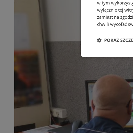
w tym wykorzysty
wyłącznie tej wi
zamiast na zgodz
chwili wycofać s
POKAŻ SZCZ
Niezbędn
Niezbędne pliki cook
zarządzanie kontem. 
Nazwa