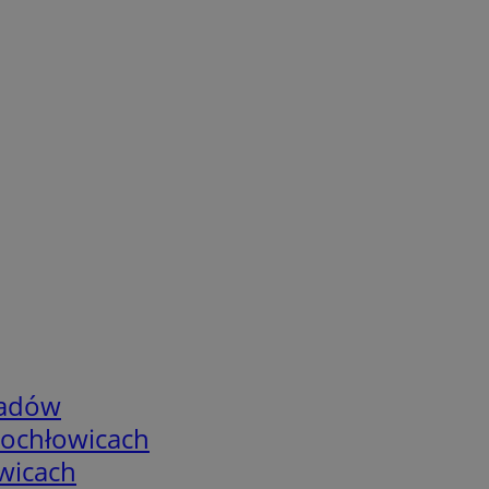
adów
tochłowicach
wicach