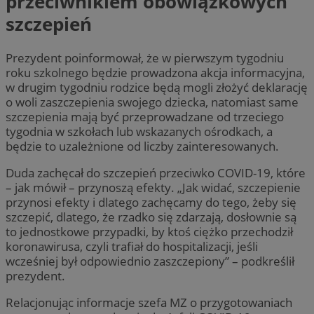
przeciwnikiem obowiązkowych
szczepień
Prezydent poinformował, że w pierwszym tygodniu
roku szkolnego będzie prowadzona akcja informacyjna,
w drugim tygodniu rodzice będą mogli złożyć deklarację
o woli zaszczepienia swojego dziecka, natomiast same
szczepienia mają być przeprowadzane od trzeciego
tygodnia w szkołach lub wskazanych ośrodkach, a
będzie to uzależnione od liczby zainteresowanych.
Duda zachęcał do szczepień przeciwko COVID-19, które
– jak mówił – przynoszą efekty. „Jak widać, szczepienie
przynosi efekty i dlatego zachęcamy do tego, żeby się
szczepić, dlatego, że rzadko się zdarzają, dosłownie są
to jednostkowe przypadki, by ktoś ciężko przechodził
koronawirusa, czyli trafiał do hospitalizacji, jeśli
wcześniej był odpowiednio zaszczepiony” – podkreślił
prezydent.
Relacjonując informacje szefa MZ o przygotowaniach