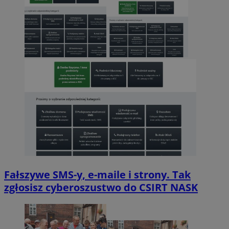
Fałszywe SMS-y, e-maile i strony. Tak
zgłosisz cyberoszustwo do CSIRT NASK