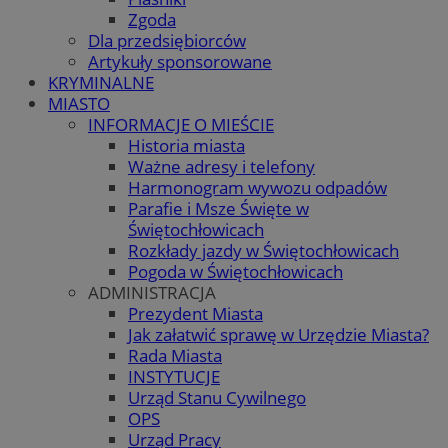
Zgoda
Dla przedsiębiorców
Artykuły sponsorowane
KRYMINALNE
MIASTO
INFORMACJE O MIEŚCIE
Historia miasta
Ważne adresy i telefony
Harmonogram wywozu odpadów
Parafie i Msze Święte w
Świętochłowicach
Rozkłady jazdy w Świętochłowicach
Pogoda w Świętochłowicach
ADMINISTRACJA
Prezydent Miasta
Jak załatwić sprawę w Urzędzie Miasta?
Rada Miasta
INSTYTUCJE
Urząd Stanu Cywilnego
OPS
Urząd Pracy