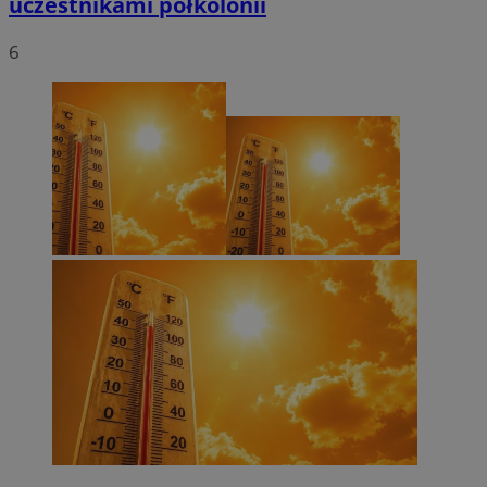
uczestnikami półkolonii
6