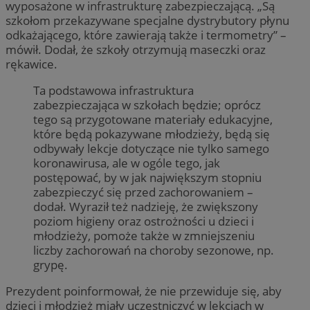
wyposażone w infrastrukturę zabezpieczającą. „Są
szkołom przekazywane specjalne dystrybutory płynu
odkażającego, które zawierają także i termometry” –
mówił. Dodał, że szkoły otrzymują maseczki oraz
rękawice.
Ta podstawowa infrastruktura
zabezpieczająca w szkołach będzie; oprócz
tego są przygotowane materiały edukacyjne,
które będą pokazywane młodzieży, będą się
odbywały lekcje dotyczące nie tylko samego
koronawirusa, ale w ogóle tego, jak
postępować, by w jak największym stopniu
zabezpieczyć się przed zachorowaniem –
dodał. Wyraził też nadzieję, że zwiększony
poziom higieny oraz ostrożności u dzieci i
młodzieży, pomoże także w zmniejszeniu
liczby zachorowań na choroby sezonowe, np.
grypę.
Prezydent poinformował, że nie przewiduje się, aby
dzieci i młodzież miały uczestniczyć w lekcjach w