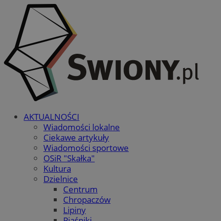
AKTUALNOŚCI
Wiadomości lokalne
Ciekawe artykuły
Wiadomości sportowe
OSiR "Skałka"
Kultura
Dzielnice
Centrum
Chropaczów
Lipiny
Piaśniki