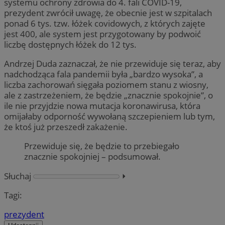
systemu ochrony zdrowia do 4. fali COVID-19,
prezydent zwrócił uwagę, że obecnie jest w szpitalach
ponad 6 tys. tzw. łóżek covidowych, z których zajęte
jest 400, ale system jest przygotowany by podwoić
liczbę dostępnych łóżek do 12 tys.
Andrzej Duda zaznaczał, że nie przewiduje się teraz, aby
nadchodząca fala pandemii była „bardzo wysoka”, a
liczba zachorowań sięgała poziomem stanu z wiosny,
ale z zastrzeżeniem, że będzie „znacznie spokojnie”, o
ile nie przyjdzie nowa mutacja koronawirusa, która
omijałaby odporność wywołaną szczepieniem lub tym,
że ktoś już przeszedł zakażenie.
Przewiduje się, że będzie to przebiegało
znacznie spokojniej – podsumował.
Słuchaj
⏵︎
Tagi:
prezydent