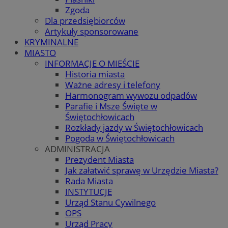
Zgoda
Dla przedsiębiorców
Artykuły sponsorowane
KRYMINALNE
MIASTO
INFORMACJE O MIEŚCIE
Historia miasta
Ważne adresy i telefony
Harmonogram wywozu odpadów
Parafie i Msze Święte w
Świętochłowicach
Rozkłady jazdy w Świętochłowicach
Pogoda w Świętochłowicach
ADMINISTRACJA
Prezydent Miasta
Jak załatwić sprawę w Urzędzie Miasta?
Rada Miasta
INSTYTUCJE
Urząd Stanu Cywilnego
OPS
Urząd Pracy