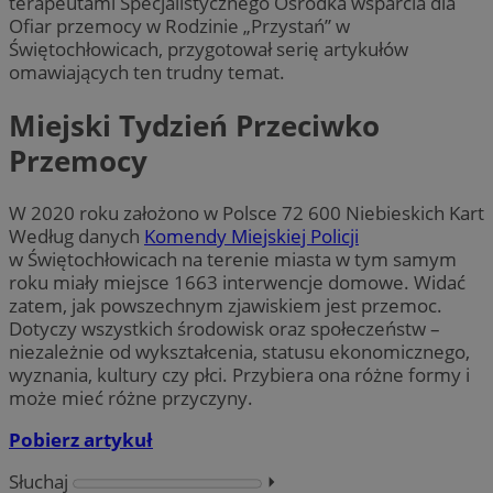
terapeutami Specjalistycznego Ośrodka wsparcia dla
Ofiar przemocy w Rodzinie „Przystań” w
Świętochłowicach, przygotował serię artykułów
omawiających ten trudny temat.
Miejski Tydzień Przeciwko
Przemocy
W 2020 roku założono w Polsce 72 600 Niebieskich Kart
Według danych
Komendy Miejskiej Policji
w Świętochłowicach na terenie miasta w tym samym
roku miały miejsce 1663 interwencje domowe. Widać
zatem, jak powszechnym zjawiskiem jest przemoc.
Dotyczy wszystkich środowisk oraz społeczeństw –
niezależnie od wykształcenia, statusu ekonomicznego,
wyznania, kultury czy płci. Przybiera ona różne formy i
może mieć różne przyczyny.
Pobierz artykuł
Słuchaj
⏵︎