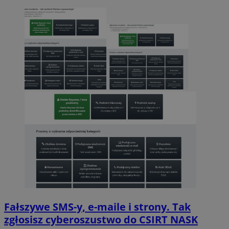
Fałszywe SMS-y, e-maile i strony. Tak
zgłosisz cyberoszustwo do CSIRT NASK