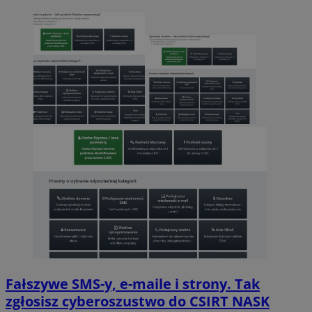
Fałszywe SMS-y, e-maile i strony. Tak
zgłosisz cyberoszustwo do CSIRT NASK