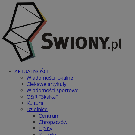
AKTUALNOŚCI
Wiadomości lokalne
Ciekawe artykuły
Wiadomości sportowe
OSiR "Skałka"
Kultura
Dzielnice
Centrum
Chropaczów
Lipiny
Piaśniki