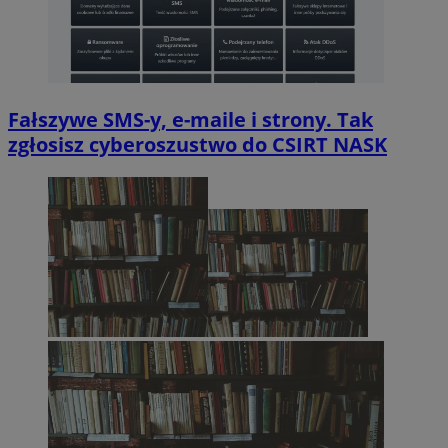
Fałszywe SMS-y, e-maile i strony. Tak
zgłosisz cyberoszustwo do CSIRT NASK