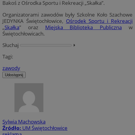
Bakoś z Ośrodka Sportu i Rekreacji „Skałka”.
Organizatorami zawodów były Szkolne Koło Szachowe
JEDYNKA Świętochłowice,
Ośrodek Sportu i Rekreacji
„
Skałka
” oraz
Miejska Biblioteka Publiczna
w
Świętochłowicach.
Słuchaj
⏵︎
Tagi:
zawody
Udostępnij
Sylwia Machowska
Źródło:
UM Świętochłowice
reklama