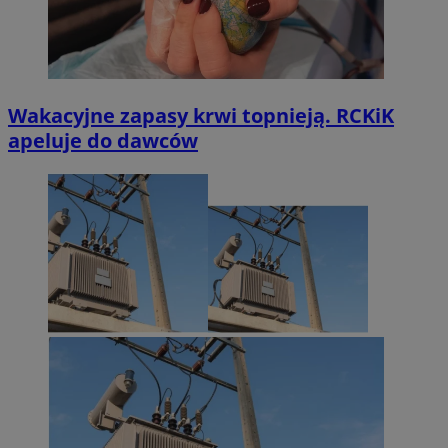
Wakacyjne zapasy krwi topnieją. RCKiK
apeluje do dawców