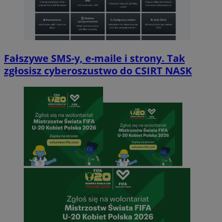
Fałszywe SMS-y, e-maile i strony. Tak
zgłosisz cyberoszustwo do CSIRT NASK