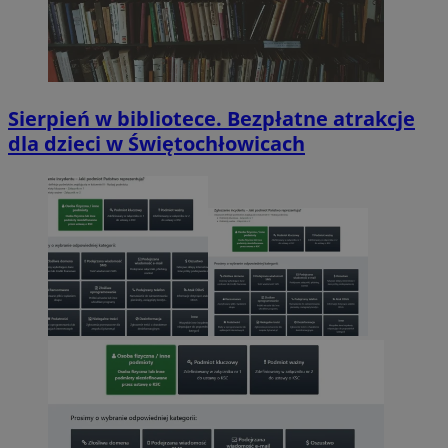
Sierpień w bibliotece. Bezpłatne atrakcje
dla dzieci w Świętochłowicach