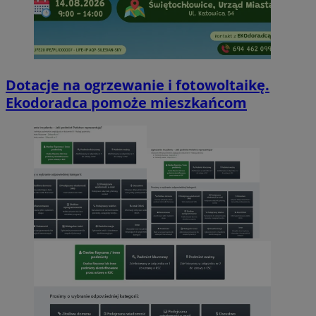
Dotacje na ogrzewanie i fotowoltaikę.
Ekodoradca pomoże mieszkańcom