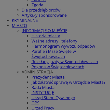
Zgoda
Dla przedsiębiorców
Artykuły sponsorowane
KRYMINALNE
MIASTO
INFORMACJE O MIEŚCIE
Historia miasta
Ważne adresy i telefony
Harmonogram wywozu odpadów
Parafie i Msze Święte w
Świętochłowicach
Rozkłady jazdy w Świętochłowicach
Pogoda w Świętochłowicach
ADMINISTRACJA
Prezydent Miasta
Jak załatwić sprawę w Urzędzie Miasta?
Rada Miasta
INSTYTUCJE
Urząd Stanu Cywilnego
OPS
Urząd Pracy