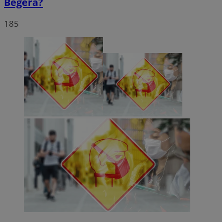
Begera?
185