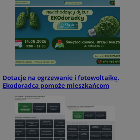
Dotacje na ogrzewanie i fotowoltaikę.
Ekodoradca pomoże mieszkańcom