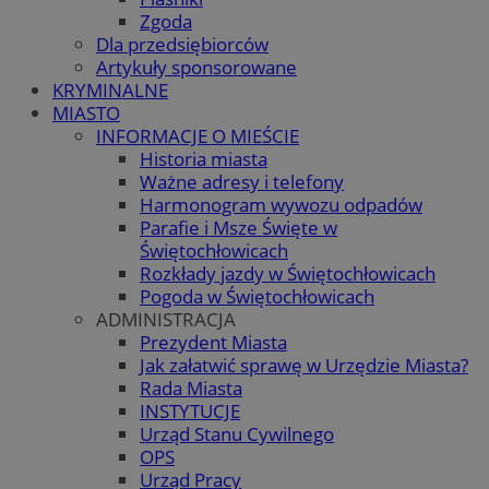
Zgoda
Dla przedsiębiorców
Artykuły sponsorowane
KRYMINALNE
MIASTO
INFORMACJE O MIEŚCIE
Historia miasta
Ważne adresy i telefony
Harmonogram wywozu odpadów
Parafie i Msze Święte w
Świętochłowicach
Rozkłady jazdy w Świętochłowicach
Pogoda w Świętochłowicach
ADMINISTRACJA
Prezydent Miasta
Jak załatwić sprawę w Urzędzie Miasta?
Rada Miasta
INSTYTUCJE
Urząd Stanu Cywilnego
OPS
Urząd Pracy