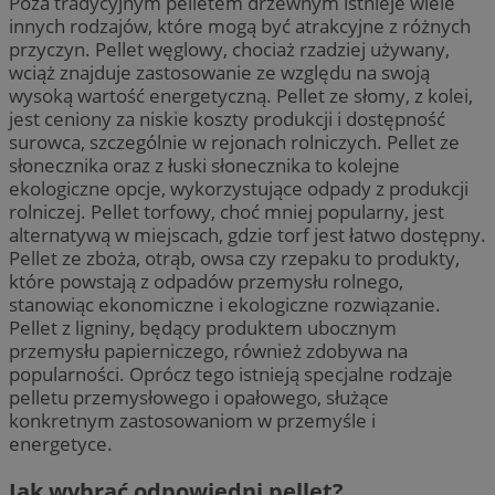
Poza tradycyjnym pelletem drzewnym istnieje wiele
innych rodzajów, które mogą być atrakcyjne z różnych
przyczyn. Pellet węglowy, chociaż rzadziej używany,
wciąż znajduje zastosowanie ze względu na swoją
wysoką wartość energetyczną. Pellet ze słomy, z kolei,
jest ceniony za niskie koszty produkcji i dostępność
surowca, szczególnie w rejonach rolniczych. Pellet ze
słonecznika oraz z łuski słonecznika to kolejne
ekologiczne opcje, wykorzystujące odpady z produkcji
rolniczej. Pellet torfowy, choć mniej popularny, jest
alternatywą w miejscach, gdzie torf jest łatwo dostępny.
Pellet ze zboża, otrąb, owsa czy rzepaku to produkty,
które powstają z odpadów przemysłu rolnego,
stanowiąc ekonomiczne i ekologiczne rozwiązanie.
Pellet z ligniny, będący produktem ubocznym
przemysłu papierniczego, również zdobywa na
popularności. Oprócz tego istnieją specjalne rodzaje
pelletu przemysłowego i opałowego, służące
konkretnym zastosowaniom w przemyśle i
energetyce.
Jak wybrać odpowiedni pellet?