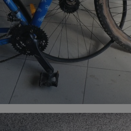
swiony.pl
1 rok
Ten plik cookie przechowuje identyfik
swiony.pl
1 rok
Ten plik cookie przechowuje identyfik
swiony.pl
1 rok
Ten plik cookie przechowuje identyfik
nt
4 tygodnie 2 dni
Ten plik cookie jest używany przez 
CookieScript
Script.com do zapamiętywania prefe
swiony.pl
zgody użytkownika na pliki cookie. J
aby baner cookie Cookie-Script.com 
METADATA
5 miesięcy 4
Ten plik cookie przechowuje informa
YouTube
tygodnie
użytkownika oraz jego preferencjac
.youtube.com
prywatności podczas korzystania z wi
wybory dotyczące polityki prywatnoś
zgody, zapewniając ich przestrzegan
wizytach. Dzięki temu użytkownik 
konfigurować swoich preferencji, co
zgodność z regulacjami ochrony dan
Polityce prywatności Google
Provider
/
Domena
Okres przechowywania
Provider
/
Okres
Opis
.youtube.com
5 miesięcy 4 tygodnie
Domena
przechowywania
Provider
/
Okres
Opis
Domena
przechowywania
1 rok
Powiązany z platformą reklamową banerów
OpenX
wydawców. Rejestruje, czy zostały wyświetl
Technologies
1 rok
Jest to własny plik co
Microsoft
reklamy. Podobno używane tylko do zwiększ
który zapewnia prawid
Inc.
Corporation
a nie do kierowania na użytkowników. Jako 
witryny.
reklama.silnet.pl
.c.bing.com