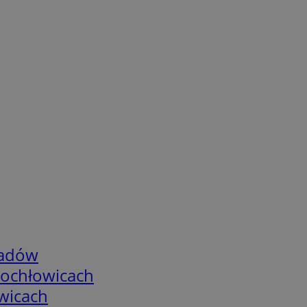
adów
tochłowicach
wicach