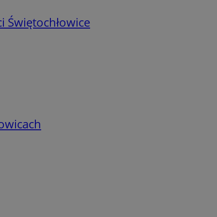
i Świętochłowice
łowicach