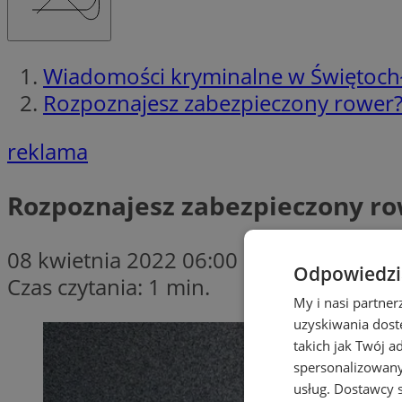
Wiadomości kryminalne w Świętoch
Rozpoznajesz zabezpieczony rower? 
reklama
Rozpoznajesz zabezpieczony row
08 kwietnia 2022 06:00
Odpowiedzia
Czas czytania: 1 min.
My i nasi partne
uzyskiwania dost
takich jak Twój a
spersonalizowanyc
usług.
Dostawcy s