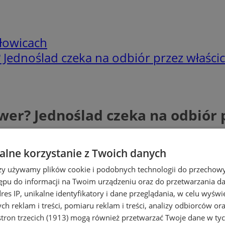
łowicach
Jednoślad czeka na odbiór przez właścic
er? Jednoślad czeka na odbiór p
lne korzystanie z Twoich danych
rzy używamy plików cookie i podobnych technologii do przechow
ępu do informacji na Twoim urządzeniu oraz do przetwarzania 
dres IP, unikalne identyfikatory i dane przeglądania, w celu wyświ
h reklam i treści, pomiaru reklam i treści, analizy odbiorców or
tron trzecich (1913)
mogą również przetwarzać Twoje dane w tych