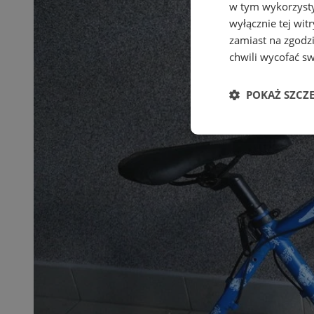
w tym wykorzysty
wyłącznie tej wi
zamiast na zgodz
chwili wycofać s
POKAŻ SZCZ
Niezbędne
Ni
Niezbędne pliki cook
zarządzanie kontem. 
Nazwa