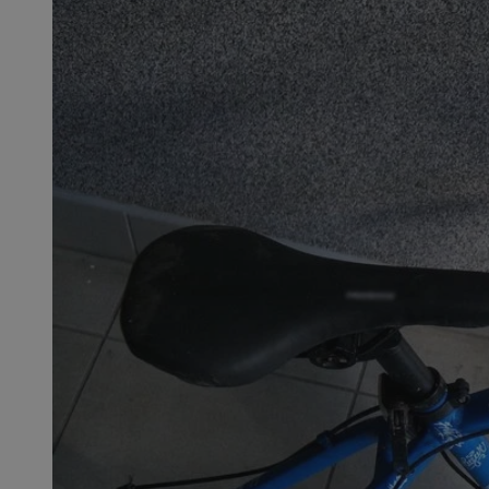
openstat_1gz8lx8d
_ga_DEDM2KCVWQ
_ga
VISITOR_INFO1_LIV
_clsk
ustat_6nfvwhmzau
_clsk
MUID
FCCDCF
__eoi