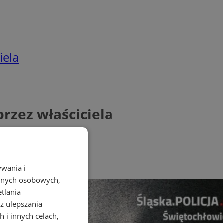
iela
rzez właściciela
ywania i
danych osobowych,
etlania
az ulepszania
 i innych celach,