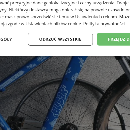
wać precyzyjne dane geolokalizacyjne i cechy urządzenia. Twoje
tryny. Niektórzy dostawcy mogą opierać się na prawnie uzasadnio
ie; masz prawo sprzeciwić się temu w
Ustawieniach reklam
. Może
woją zgodę w
Ustawieniach plików cookie
.
Polityka prywatności
EGÓŁY
ODRZUĆ WSZYSTKIE
PRZEJDŹ 
Wydajność
Targetowanie
Funkcjonalność
Ni
ezbędne
Wydajność
Targetowanie
Funkcjonalność
Niesklasyfikow
ie umożliwiają korzystanie z podstawowych funkcji strony internetowej, takich jak log
Bez niezbędnych plików cookie nie można prawidłowo korzystać ze strony internetowe
Provider
/
Okres
Opis
Domena
przechowywania