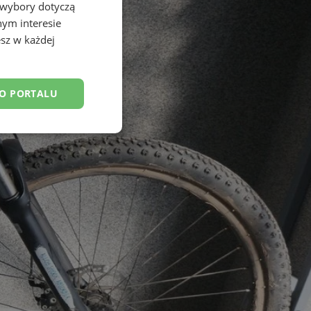
 wybory dotyczą
nym interesie
sz w każdej
DO PORTALU
esklasyfikowane
ane
owanie użytkownika i
j.