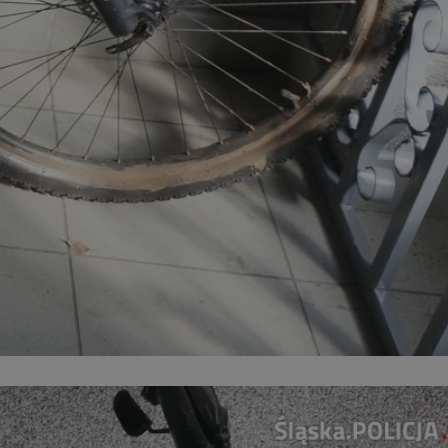
ator sesji.
ator sesji.
ator sesji.
usługę Cookie-
rencji dotyczących
est to konieczne,
działał poprawnie.
cje o zgodzie
h dotyczących
tryny. Rejestruje
ci i ustawień
ie w kolejnych
nie musi ponownie
 zwiększa wygodę i
ych.
Opis
 OpenX dla
one określone
okie Microsoft MSN,
enia skuteczności,
łowe działanie tej
plik cookie