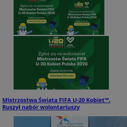
Mistrzostwa Świata FIFA U-20 Kobiet™.
Ruszył nabór wolontariuszy