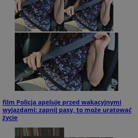
film
Policja apeluje przed wakacyjnymi
wyjazdami: zapnij pasy, to może uratować
życie