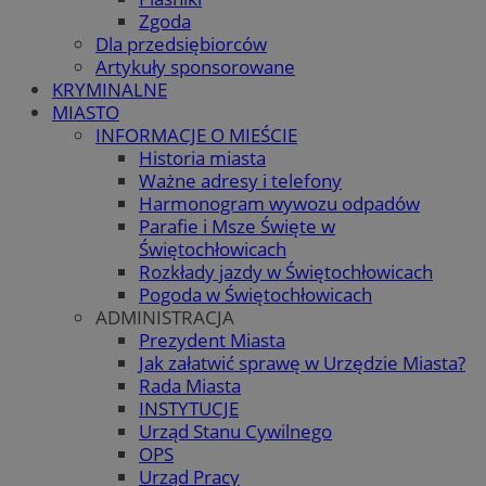
Zgoda
Dla przedsiębiorców
Artykuły sponsorowane
KRYMINALNE
MIASTO
INFORMACJE O MIEŚCIE
Historia miasta
Ważne adresy i telefony
Harmonogram wywozu odpadów
Parafie i Msze Święte w
Świętochłowicach
Rozkłady jazdy w Świętochłowicach
Pogoda w Świętochłowicach
ADMINISTRACJA
Prezydent Miasta
Jak załatwić sprawę w Urzędzie Miasta?
Rada Miasta
INSTYTUCJE
Urząd Stanu Cywilnego
OPS
Urząd Pracy