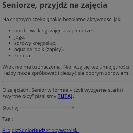
Seniorze, przyjdź na zajęcia
Na chętnych czekają takie bezpłatne aktywności jak:
nordic walking (zajęcia w plenerze),
joga,
zdrowy kręgosłup,
aqua aerobik (zapisy),
zumba.
Wiek nie ma tu znaczenia. Nie liczą się też umiejętności.
Każdy może spróbować i cieszyć się dobrym zdrowiem.
O zajęciach „Senior w formie – czyli wyzgerne starki i
zwyrtne ołpy” pisaliśmy
TUTAJ
.
Słuchaj
⏵︎
Tagi:
Projekt
Senior
Budżet obywatelski