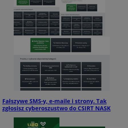
Fałszywe SMS-y, e-maile i strony. Tak
zgłosisz cyberoszustwo do CSIRT NASK