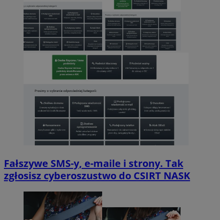
Fałszywe SMS-y, e-maile i strony. Tak
zgłosisz cyberoszustwo do CSIRT NASK