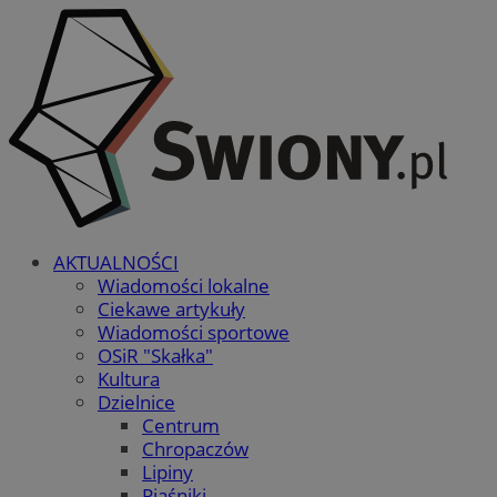
AKTUALNOŚCI
Wiadomości lokalne
Ciekawe artykuły
Wiadomości sportowe
OSiR "Skałka"
Kultura
Dzielnice
Centrum
Chropaczów
Lipiny
Piaśniki