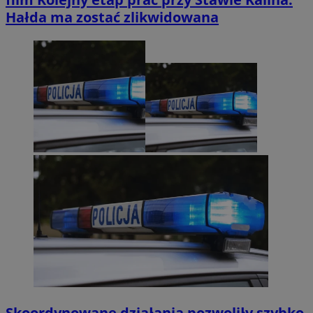
Hałda ma zostać zlikwidowana
Skoordynowane działania pozwoliły szybko