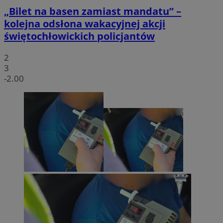
„Bilet na basen zamiast mandatu” –
kolejna odsłona wakacyjnej akcji
świętochłowickich policjantów
2
3
-2.00