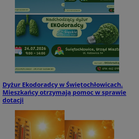
Dyżur Ekodoradcy w Świętochłowicach.
Mieszkańcy otrzymają pomoc w sprawie
dotacji