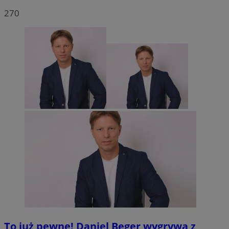
270
To już pewne! Daniel Beger wygrywa z