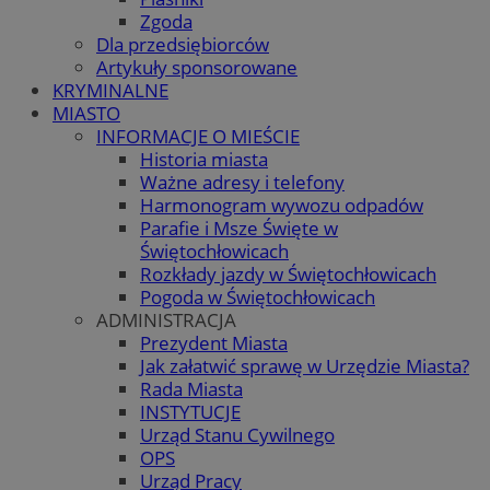
Zgoda
Dla przedsiębiorców
Artykuły sponsorowane
KRYMINALNE
MIASTO
INFORMACJE O MIEŚCIE
Historia miasta
Ważne adresy i telefony
Harmonogram wywozu odpadów
Parafie i Msze Święte w
Świętochłowicach
Rozkłady jazdy w Świętochłowicach
Pogoda w Świętochłowicach
ADMINISTRACJA
Prezydent Miasta
Jak załatwić sprawę w Urzędzie Miasta?
Rada Miasta
INSTYTUCJE
Urząd Stanu Cywilnego
OPS
Urząd Pracy