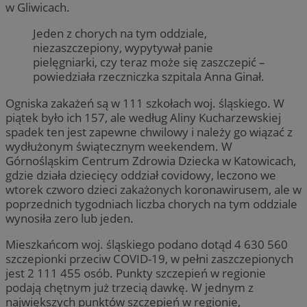
w Gliwicach.
Jeden z chorych na tym oddziale,
niezaszczepiony, wypytywał panie
pielęgniarki, czy teraz może się zaszczepić –
powiedziała rzeczniczka szpitala Anna Ginał.
Ogniska zakażeń są w 111 szkołach woj. śląskiego. W
piątek było ich 157, ale według Aliny Kucharzewskiej
spadek ten jest zapewne chwilowy i należy go wiązać z
wydłużonym świątecznym weekendem. W
Górnośląskim Centrum Zdrowia Dziecka w Katowicach,
gdzie działa dziecięcy oddział covidowy, leczono we
wtorek czworo dzieci zakażonych koronawirusem, ale w
poprzednich tygodniach liczba chorych na tym oddziale
wynosiła zero lub jeden.
Mieszkańcom woj. śląskiego podano dotąd 4 630 560
szczepionki przeciw COVID-19, w pełni zaszczepionych
jest 2 111 455 osób. Punkty szczepień w regionie
podają chętnym już trzecią dawkę. W jednym z
największych punktów szczepień w regionie,