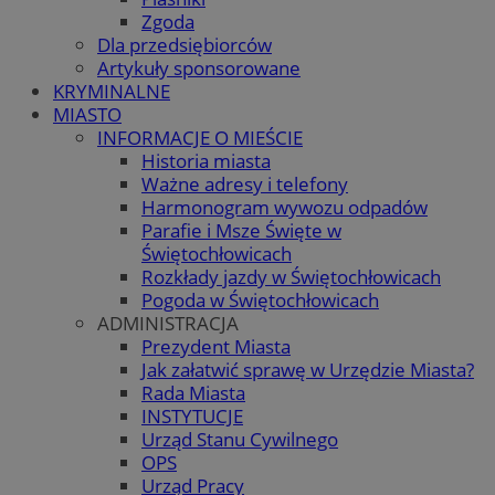
Zgoda
Dla przedsiębiorców
Artykuły sponsorowane
KRYMINALNE
MIASTO
INFORMACJE O MIEŚCIE
Historia miasta
Ważne adresy i telefony
Harmonogram wywozu odpadów
Parafie i Msze Święte w
Świętochłowicach
Rozkłady jazdy w Świętochłowicach
Pogoda w Świętochłowicach
ADMINISTRACJA
Prezydent Miasta
Jak załatwić sprawę w Urzędzie Miasta?
Rada Miasta
INSTYTUCJE
Urząd Stanu Cywilnego
OPS
Urząd Pracy