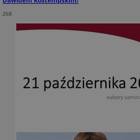
Dawidem Kostempskim!
268