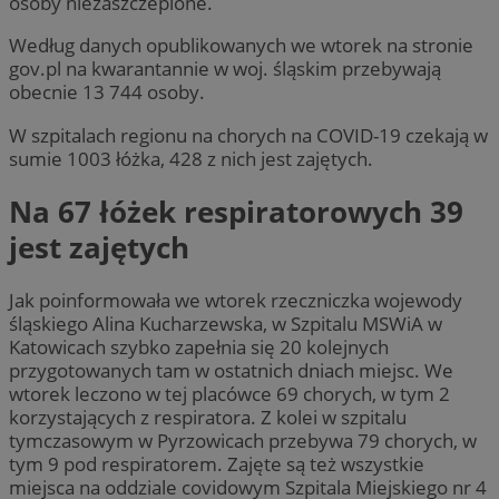
osoby niezaszczepione.
Według danych opublikowanych we wtorek na stronie
gov.pl na kwarantannie w woj. śląskim przebywają
obecnie 13 744 osoby.
W szpitalach regionu na chorych na COVID-19 czekają w
sumie 1003 łóżka, 428 z nich jest zajętych.
Na 67 łóżek respiratorowych 39
jest zajętych
Jak poinformowała we wtorek rzeczniczka wojewody
śląskiego Alina Kucharzewska, w Szpitalu MSWiA w
Katowicach szybko zapełnia się 20 kolejnych
przygotowanych tam w ostatnich dniach miejsc. We
wtorek leczono w tej placówce 69 chorych, w tym 2
korzystających z respiratora. Z kolei w szpitalu
tymczasowym w Pyrzowicach przebywa 79 chorych, w
tym 9 pod respiratorem. Zajęte są też wszystkie
miejsca na oddziale covidowym Szpitala Miejskiego nr 4