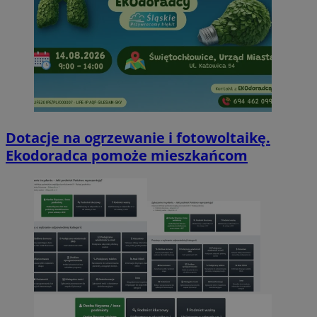
Dotacje na ogrzewanie i fotowoltaikę.
Ekodoradca pomoże mieszkańcom