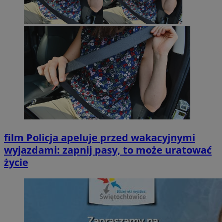
film
Policja apeluje przed wakacyjnymi
wyjazdami: zapnij pasy, to może uratować
życie