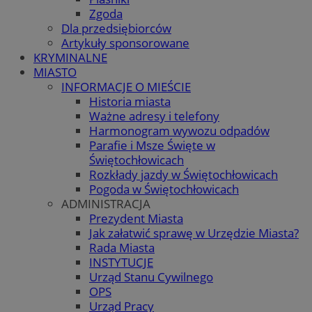
Zgoda
Dla przedsiębiorców
Artykuły sponsorowane
KRYMINALNE
MIASTO
INFORMACJE O MIEŚCIE
Historia miasta
Ważne adresy i telefony
Harmonogram wywozu odpadów
Parafie i Msze Święte w
Świętochłowicach
Rozkłady jazdy w Świętochłowicach
Pogoda w Świętochłowicach
ADMINISTRACJA
Prezydent Miasta
Jak załatwić sprawę w Urzędzie Miasta?
Rada Miasta
INSTYTUCJE
Urząd Stanu Cywilnego
OPS
Urząd Pracy