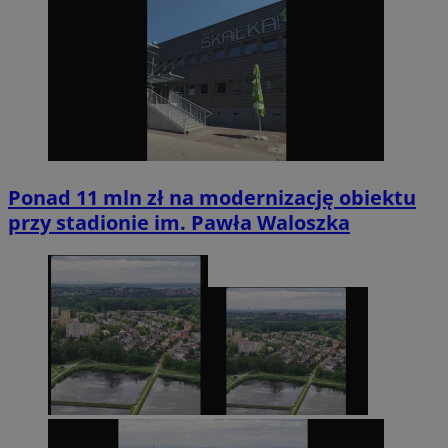
Ponad 11 mln zł na modernizację obiektu
przy stadionie im. Pawła Waloszka