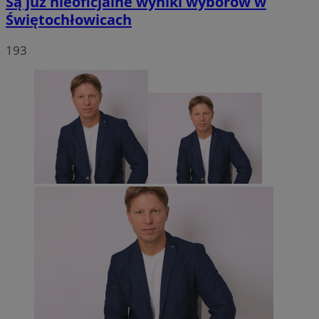
Są już nieoficjalne wyniki wyborów w
Świętochłowicach
193