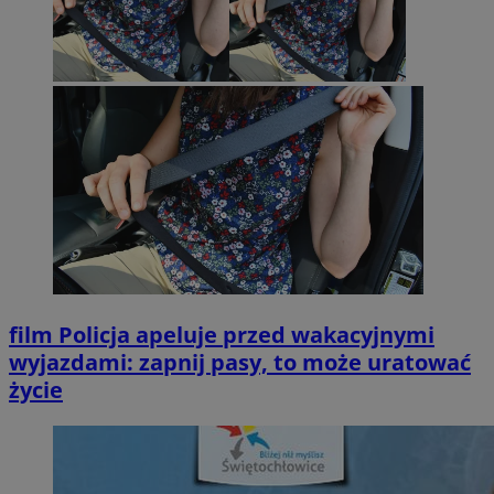
film
Policja apeluje przed wakacyjnymi
wyjazdami: zapnij pasy, to może uratować
życie