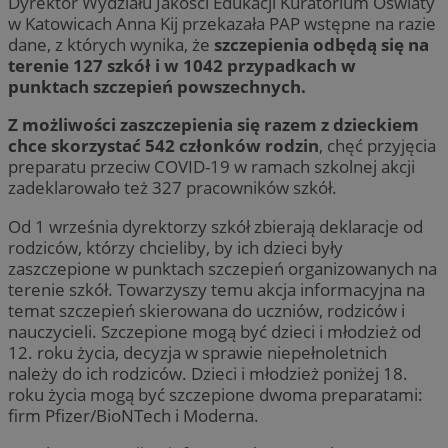
Dyrektor Wydziału Jakości Edukacji Kuratorium Oświaty
w Katowicach Anna Kij przekazała PAP wstępne na razie
dane, z których wynika, że
szczepienia odbędą się na
terenie 127 szkół i w 1042 przypadkach w
punktach szczepień powszechnych.
Z możliwości zaszczepienia się razem z dzieckiem
chce skorzystać 542 członków rodzin
, chęć przyjęcia
preparatu przeciw COVID-19 w ramach szkolnej akcji
zadeklarowało też 327 pracowników szkół.
Od 1 września dyrektorzy szkół zbierają deklaracje od
rodziców, którzy chcieliby, by ich dzieci były
zaszczepione w punktach szczepień organizowanych na
terenie szkół. Towarzyszy temu akcja informacyjna na
temat szczepień skierowana do uczniów, rodziców i
nauczycieli. Szczepione mogą być dzieci i młodzież od
12. roku życia, decyzja w sprawie niepełnoletnich
należy do ich rodziców. Dzieci i młodzież poniżej 18.
roku życia mogą być szczepione dwoma preparatami:
firm Pfizer/BioNTech i Moderna.