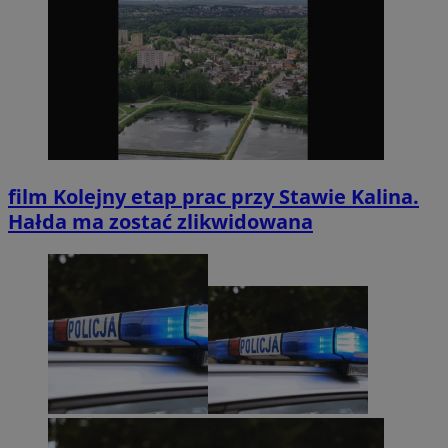
film
Kolejny etap prac przy Stawie Kalina.
Hałda ma zostać zlikwidowana