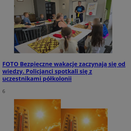
FOTO
Bezpieczne wakacje zaczynają się od
wiedzy. Policjanci spotkali się z
uczestnikami półkolonii
6