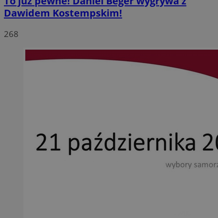
To już pewne! Daniel Beger wygrywa z
Dawidem Kostempskim!
268