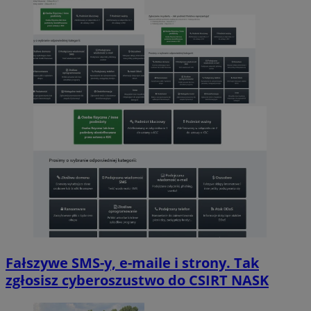
Fałszywe SMS-y, e-maile i strony. Tak
zgłosisz cyberoszustwo do CSIRT NASK