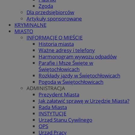
Zgoda
Dla przedsiębiorców
Artykuły sponsorowane
KRYMINALNE
MIASTO
INFORMACJE O MIEŚCIE
Historia miasta
Ważne adresy i telefony
Harmonogram wywozu odpadów
Parafie i Msze Święte w
Świętochłowicach
Rozkłady jazdy w Świętochłowicach
Pogoda w Świętochłowicach
ADMINISTRACJA
Prezydent Miasta
Jak załatwić sprawę w Urzędzie Miasta?
Rada Miasta
INSTYTUCJE
Urząd Stanu Cywilnego
OPS
Urząd Pracy