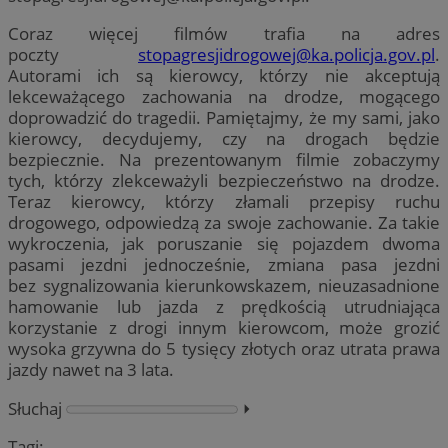
Coraz więcej filmów trafia na adres
poczty
stopagresjidrogowej@ka.policja.gov.pl
.
Autorami ich są kierowcy, którzy nie akceptują
lekceważącego zachowania na drodze, mogącego
doprowadzić do tragedii. Pamiętajmy, że my sami, jako
kierowcy, decydujemy, czy na drogach będzie
bezpiecznie. Na prezentowanym filmie zobaczymy
tych, którzy zlekceważyli bezpieczeństwo na drodze.
Teraz kierowcy, którzy złamali przepisy ruchu
drogowego, odpowiedzą za swoje zachowanie. Za takie
wykroczenia, jak poruszanie się pojazdem dwoma
pasami jezdni jednocześnie, zmiana pasa jezdni
bez sygnalizowania kierunkowskazem, nieuzasadnione
hamowanie lub jazda z prędkością utrudniająca
korzystanie z drogi innym kierowcom, może grozić
wysoka grzywna do 5 tysięcy złotych oraz utrata prawa
jazdy nawet na 3 lata.
Słuchaj
⏵︎
Tagi: