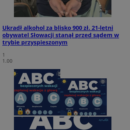
Ukradł alkohol za blisko 900 zł. 21-letni
obywatel Słowacji stanął przed sądem w
trybie przyspieszonym
1
1.00