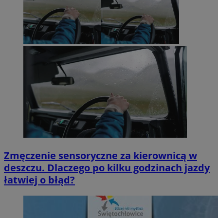
Zmęczenie sensoryczne za kierownicą w
deszczu. Dlaczego po kilku godzinach jazdy
łatwiej o błąd?