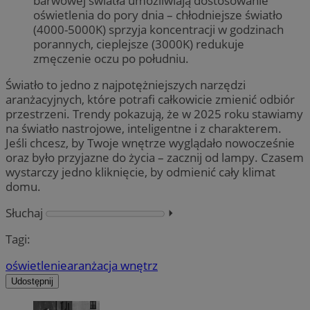
barwowej światła umożliwiają dostosowanie
oświetlenia do pory dnia – chłodniejsze światło
(4000-5000K) sprzyja koncentracji w godzinach
porannych, cieplejsze (3000K) redukuje
zmęczenie oczu po południu.
Światło to jedno z najpotężniejszych narzędzi
aranżacyjnych, które potrafi całkowicie zmienić odbiór
przestrzeni. Trendy pokazują, że w 2025 roku stawiamy
na światło nastrojowe, inteligentne i z charakterem.
Jeśli chcesz, by Twoje wnętrze wyglądało nowocześnie
oraz było przyjazne do życia – zacznij od lampy. Czasem
wystarczy jedno kliknięcie, by odmienić cały klimat
domu.
Słuchaj
⏵︎
Tagi:
oświetlenie
aranżacja wnętrz
Udostępnij