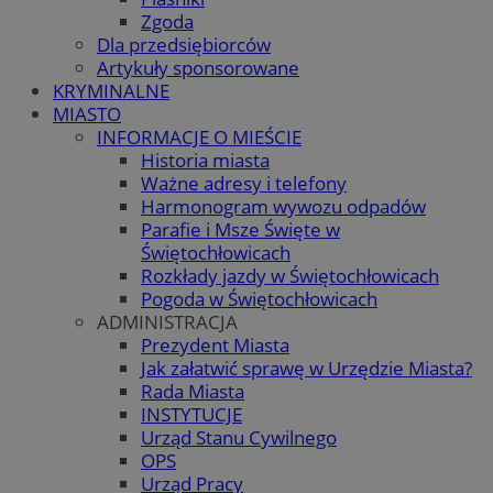
Zgoda
Dla przedsiębiorców
Artykuły sponsorowane
KRYMINALNE
MIASTO
INFORMACJE O MIEŚCIE
Historia miasta
Ważne adresy i telefony
Harmonogram wywozu odpadów
Parafie i Msze Święte w
Świętochłowicach
Rozkłady jazdy w Świętochłowicach
Pogoda w Świętochłowicach
ADMINISTRACJA
Prezydent Miasta
Jak załatwić sprawę w Urzędzie Miasta?
Rada Miasta
INSTYTUCJE
Urząd Stanu Cywilnego
OPS
Urząd Pracy