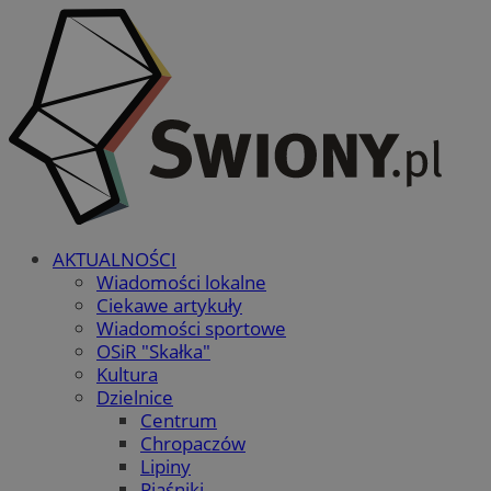
AKTUALNOŚCI
Wiadomości lokalne
Ciekawe artykuły
Wiadomości sportowe
OSiR "Skałka"
Kultura
Dzielnice
Centrum
Chropaczów
Lipiny
Piaśniki