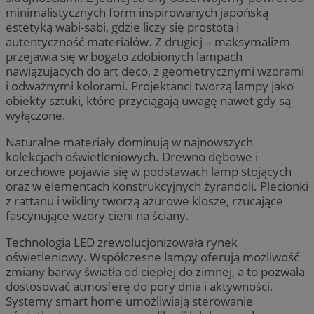
minimalistycznych form inspirowanych japońską
estetyką wabi-sabi, gdzie liczy się prostota i
autentyczność materiałów. Z drugiej – maksymalizm
przejawia się w bogato zdobionych lampach
nawiązujących do art deco, z geometrycznymi wzorami
i odważnymi kolorami. Projektanci tworzą lampy jako
obiekty sztuki, które przyciągają uwagę nawet gdy są
wyłączone.
Naturalne materiały dominują w najnowszych
kolekcjach oświetleniowych. Drewno dębowe i
orzechowe pojawia się w podstawach lamp stojących
oraz w elementach konstrukcyjnych żyrandoli. Plecionki
z rattanu i wikliny tworzą ażurowe klosze, rzucające
fascynujące wzory cieni na ściany.
Technologia LED zrewolucjonizowała rynek
oświetleniowy. Współczesne lampy oferują możliwość
zmiany barwy światła od ciepłej do zimnej, a to pozwala
dostosować atmosferę do pory dnia i aktywności.
Systemy smart home umożliwiają sterowanie