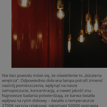
Nie bez powodu mówi się, że oświetlenie to „biżuteria
wnętrza”. Odpowiednio dobrana lampa potrafi zmienić
nastrój pomieszczenia, wpłynąć na nasze
samopoczucie, koncentrację, a nawet jakość snu.
Najnowsze badania potwierdzają, że barwa światła
wpływa na rytm dobowy – światło o temperaturze
2700K sprzyja relaksowi, natomiast 5000K poprawia