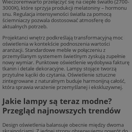
Wieczoremwarto przełączyć się na ciepłe światło (2700-
3000K), które sprzyja produkcji melatoniny – hormonu
snu. Regulacja intensywności światła za pomocą
ściemniaczy pozwala dostosować atmosferę do
aktualnych potrzeb.
Projektanci wnętrz podkreślają transformacyjną moc
oświetlenia w kontekście podnoszenia wartości
aranżacji. Standardowe meble w połączeniu z
przemyślanym systemem świetlnym zyskują zupełnie
nowy wymiar. Punktowe oświetlenie wydobywa fakturę
tkanin i detale dekoracyjne. Lampy stojące tworzą
przytulne kąciki do czytania. Oświetlenie sztuczne
zintegrowane z naturalnym buduje harmonijną całość,
która sprawia wrażenie przemyślanej i ekskluzywnej.
Jakie lampy są teraz modne?
Przegląd najnowszych trendów
Design oświetlenia balansuje obecnie między dwoma
skrajnościami. Z jednej strony obserwujemy powrót do