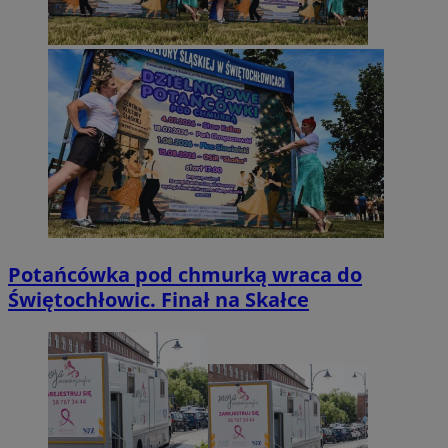
Potańcówka pod chmurką wraca do
Świętochłowic. Finał na Skałce