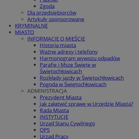
Zgoda
Dla przedsiębiorców
Artykuły sponsorowane
KRYMINALNE
MIASTO
INFORMACJE O MIEŚCIE
Historia miasta
Ważne adresy i telefony
Harmonogram wywozu odpadów
Parafie i Msze Święte w
Świętochłowicach
Rozkłady jazdy w Świętochłowicach
Pogoda w Świętochłowicach
ADMINISTRACJA
Prezydent Miasta
Jak załatwić sprawę w Urzędzie Miasta?
Rada Miasta
INSTYTUCJE
Urząd Stanu Cywilnego
OPS
Urząd Pracy