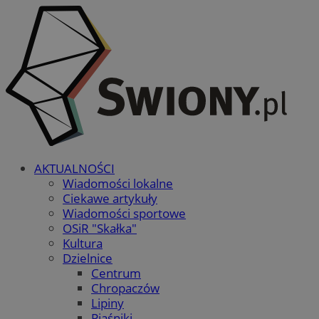
AKTUALNOŚCI
Wiadomości lokalne
Ciekawe artykuły
Wiadomości sportowe
OSiR "Skałka"
Kultura
Dzielnice
Centrum
Chropaczów
Lipiny
Piaśniki