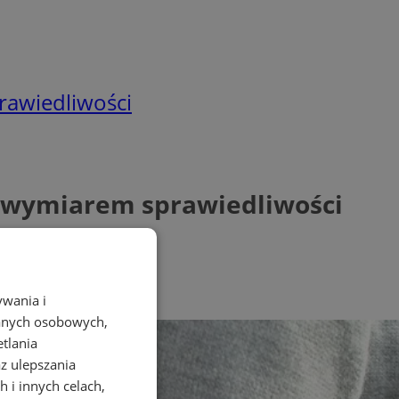
rawiedliwości
ed wymiarem sprawiedliwości
ywania i
danych osobowych,
etlania
az ulepszania
 i innych celach,