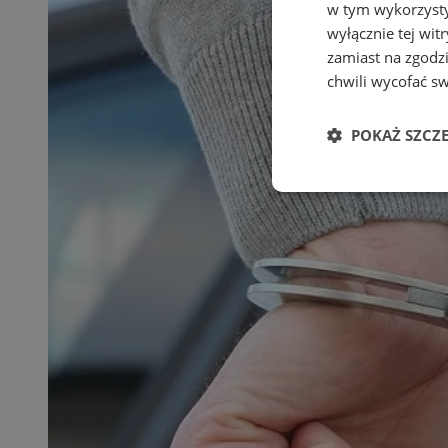
w tym wykorzysty
wyłącznie tej wi
zamiast na zgodz
chwili wycofać s
POKAŻ SZCZ
Niezbędne
Ni
Niezbędne pliki cook
zarządzanie kontem. 
Nazwa