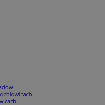
adów
tochłowicach
wicach