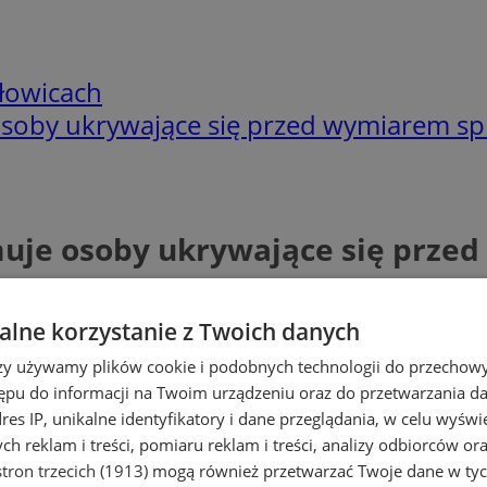
łowicach
 osoby ukrywające się przed wymiarem sp
ymuje osoby ukrywające się prz
lne korzystanie z Twoich danych
rzy używamy plików cookie i podobnych technologii do przechow
ępu do informacji na Twoim urządzeniu oraz do przetwarzania 
dres IP, unikalne identyfikatory i dane przeglądania, w celu wyświ
h reklam i treści, pomiaru reklam i treści, analizy odbiorców or
tron trzecich (1913)
mogą również przetwarzać Twoje dane w tych