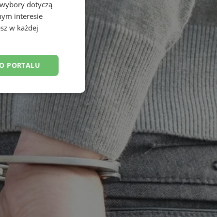
 wybory dotyczą
nym interesie
sz w każdej
DO PORTALU
esklasyfikowane
ane
owanie użytkownika i
j.