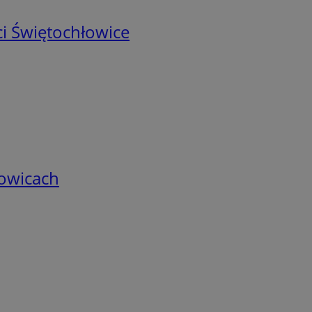
i Świętochłowice
łowicach