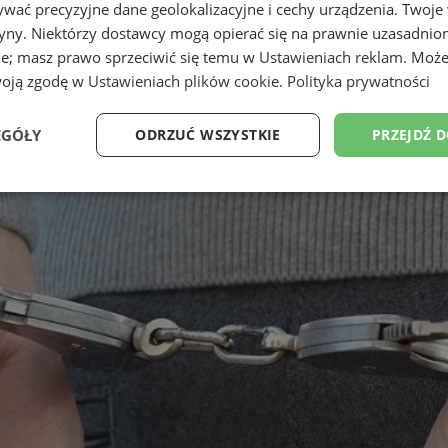
wać precyzyjne dane geolokalizacyjne i cechy urządzenia. Twoje
tryny. Niektórzy dostawcy mogą opierać się na prawnie uzasadnio
ie; masz prawo sprzeciwić się temu w
Ustawieniach reklam
. Może
woją zgodę w
Ustawieniach plików cookie
.
Polityka prywatności
EGÓŁY
ODRZUĆ WSZYSTKIE
PRZEJDŹ 
Wydajność
Targetowanie
Funkcjonalność
Ni
ezbędne
Wydajność
Targetowanie
Funkcjonalność
Niesklasyfikow
ie umożliwiają korzystanie z podstawowych funkcji strony internetowej, takich jak log
Bez niezbędnych plików cookie nie można prawidłowo korzystać ze strony internetowe
Provider
/
Okres
Opis
Domena
przechowywania