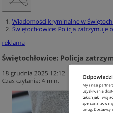
Wiadomości kryminalne w Świętoch
Świętochłowice: Policja zatrzymuje
reklama
Świętochłowice: Policja zatrz
18 grudnia 2025 12:12
Odpowiedzia
Czas czytania: 4 min.
My i nasi partne
uzyskiwania dost
takich jak Twój a
spersonalizowanyc
usług.
Dostawcy s