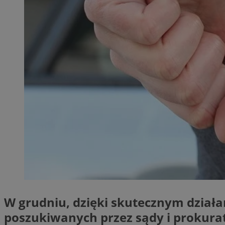
QeSessID
MvSessID
SessID
CookieScriptConse
VISITOR_PRIVACY_
Nazwa
Nazwa
__Secure-YNID
Nazwa
OAID
W grudniu, dzięki skutecznym działa
SRM_B
poszukiwanych przez sądy i prokurat