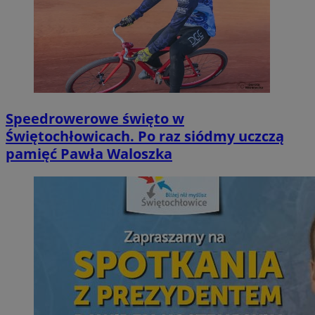
Speedrowerowe święto w
Świętochłowicach. Po raz siódmy uczczą
pamięć Pawła Waloszka