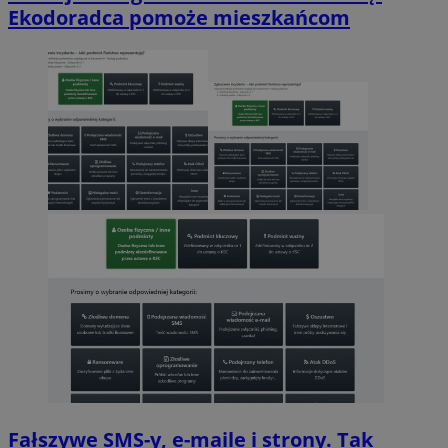
Ekodoradca pomoże mieszkańcom
Fałszywe SMS-y, e-maile i strony. Tak