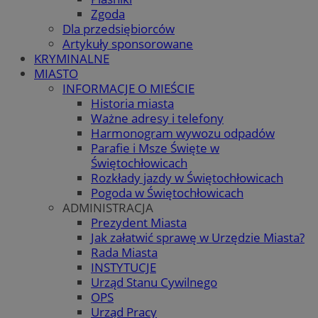
Zgoda
Dla przedsiębiorców
Artykuły sponsorowane
KRYMINALNE
MIASTO
INFORMACJE O MIEŚCIE
Historia miasta
Ważne adresy i telefony
Harmonogram wywozu odpadów
Parafie i Msze Święte w
Świętochłowicach
Rozkłady jazdy w Świętochłowicach
Pogoda w Świętochłowicach
ADMINISTRACJA
Prezydent Miasta
Jak załatwić sprawę w Urzędzie Miasta?
Rada Miasta
INSTYTUCJE
Urząd Stanu Cywilnego
OPS
Urząd Pracy