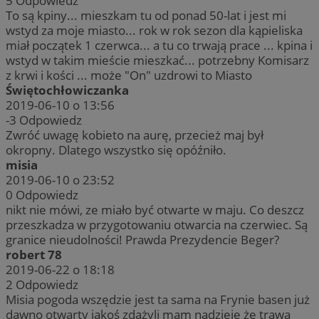
5
Odpowiedz
To są kpiny... mieszkam tu od ponad 50-lat i jest mi
wstyd za moje miasto... rok w rok sezon dla kąpieliska
miał początek 1 czerwca... a tu co trwają prace ... kpina i
wstyd w takim mieście mieszkać... potrzebny Komisarz
z krwi i kości ... może "On" uzdrowi to Miasto
Świętochłowiczanka
2019-06-10 o 13:56
-3
Odpowiedz
Zwróć uwagę kobieto na aurę, przecież maj był
okropny. Dlatego wszystko się opóźniło.
misia
2019-06-10 o 23:52
0
Odpowiedz
nikt nie mówi, ze miało być otwarte w maju. Co deszcz
przeszkadza w przygotowaniu otwarcia na czerwiec. Są
granice nieudolności! Prawda Prezydencie Beger?
robert 78
2019-06-22 o 18:18
2
Odpowiedz
Misia pogoda wszędzie jest ta sama na Frynie basen już
dawno otwarty jakoś zdążyli mam nadzieję że trawa