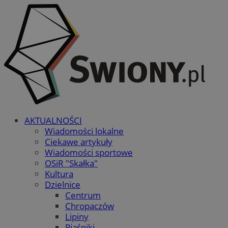
AKTUALNOŚCI
Wiadomości lokalne
Ciekawe artykuły
Wiadomości sportowe
OSiR "Skałka"
Kultura
Dzielnice
Centrum
Chropaczów
Lipiny
Piaśniki