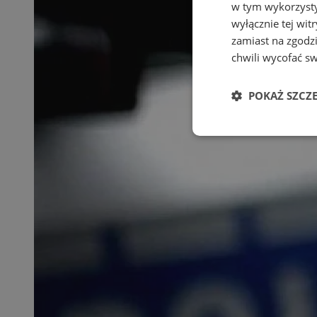
w tym wykorzysty
wyłącznie tej wi
zamiast na zgodz
chwili wycofać s
POKAŻ SZCZ
Niezbędne
Ni
Niezbędne pliki cook
zarządzanie kontem. 
Nazwa