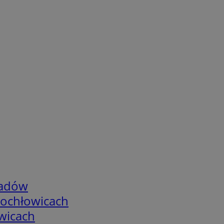
adów
tochłowicach
wicach