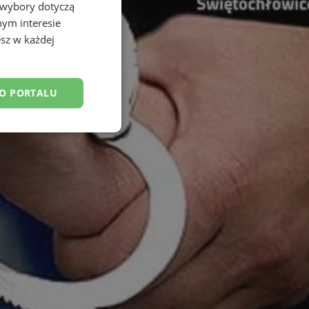
 wybory dotyczą
nym interesie
sz w każdej
DO PORTALU
esklasyfikowane
ane
owanie użytkownika i
j.