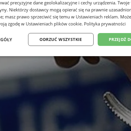
wać precyzyjne dane geolokalizacyjne i cechy urządzenia. Twoje
tryny. Niektórzy dostawcy mogą opierać się na prawnie uzasadnio
ie; masz prawo sprzeciwić się temu w
Ustawieniach reklam
. Może
woją zgodę w
Ustawieniach plików cookie
.
Polityka prywatności
EGÓŁY
ODRZUĆ WSZYSTKIE
PRZEJDŹ 
Wydajność
Targetowanie
Funkcjonalność
Ni
ezbędne
Wydajność
Targetowanie
Funkcjonalność
Niesklasyfikow
ie umożliwiają korzystanie z podstawowych funkcji strony internetowej, takich jak log
Bez niezbędnych plików cookie nie można prawidłowo korzystać ze strony internetowe
Provider
/
Okres
Opis
Domena
przechowywania