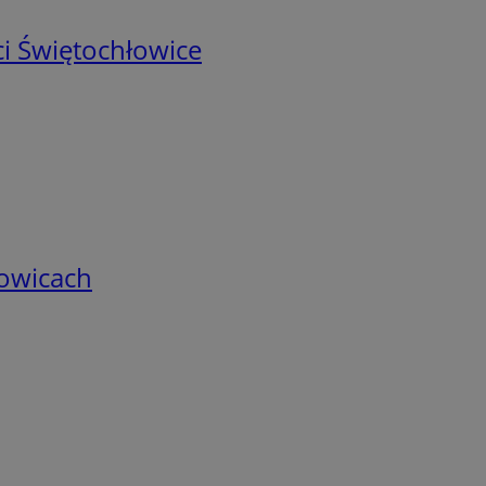
i Świętochłowice
łowicach