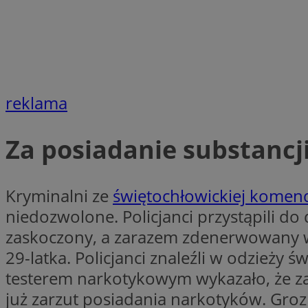
openstat_1gz8lx8d
_ga_DEDM2KCVWQ
_ga
VISITOR_INFO1_LIV
reklama
Za posiadanie substancji
_clsk
ustat_6nfvwhmzau
Kryminalni ze
świętochłowickiej komen
_clsk
niedozwolone. Policjanci przystąpili do
MUID
zaskoczony, a zarazem zdenerwowany w
FCCDCF
29-latka. Policjanci znaleźli w odzieży 
testerem narkotykowym wykazało, że za
__eoi
już zarzut posiadania narkotyków. Grozi