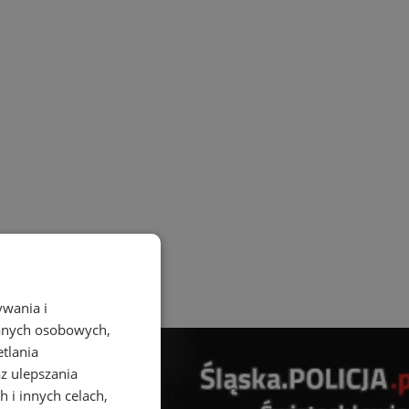
ywania i
danych osobowych,
etlania
az ulepszania
 i innych celach,