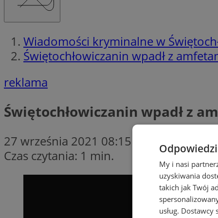
Wiadomości kryminalne w Świętoch
Świętochłowiczanin wpadł z amfeta
reklama
Świętochłowiczanin wpadł z a
27 września 2021 08:15
Odpowiedzia
Czas czytania: 1 min.
My i nasi partne
uzyskiwania dost
takich jak Twój a
spersonalizowanyc
usług.
Dostawcy s