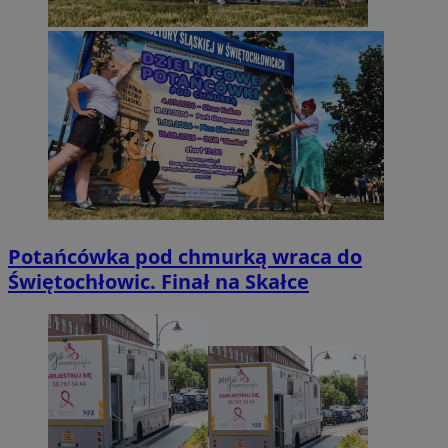
Potańcówka pod chmurką wraca do
Świętochłowic. Finał na Skałce