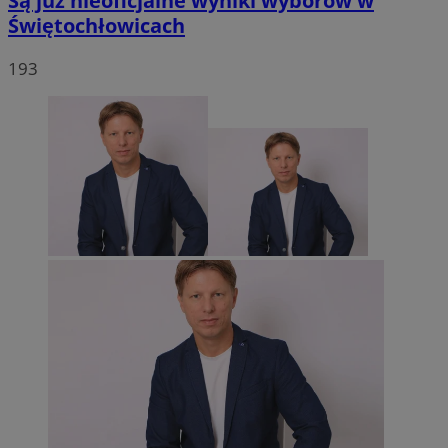
Są już nieoficjalne wyniki wyborów w
Świętochłowicach
193