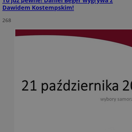
To już pewne! Daniel Beger wygrywa z
Dawidem Kostempskim!
268