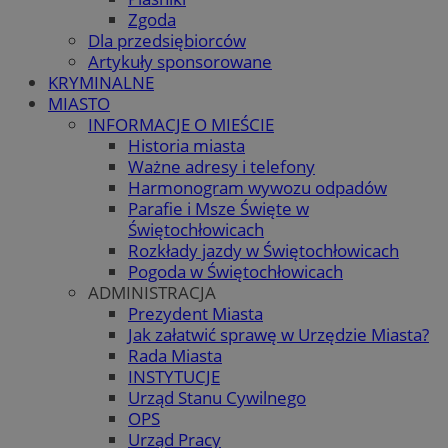
Zgoda
Dla przedsiębiorców
Artykuły sponsorowane
KRYMINALNE
MIASTO
INFORMACJE O MIEŚCIE
Historia miasta
Ważne adresy i telefony
Harmonogram wywozu odpadów
Parafie i Msze Święte w
Świętochłowicach
Rozkłady jazdy w Świętochłowicach
Pogoda w Świętochłowicach
ADMINISTRACJA
Prezydent Miasta
Jak załatwić sprawę w Urzędzie Miasta?
Rada Miasta
INSTYTUCJE
Urząd Stanu Cywilnego
OPS
Urząd Pracy