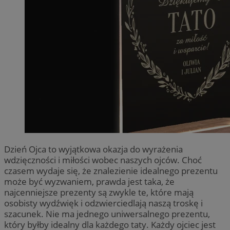
Dzień Ojca to wyjątkowa okazja do wyrażenia
wdzięczności i miłości wobec naszych ojców. Choć
czasem wydaje się, że znalezienie idealnego prezentu
może być wyzwaniem, prawda jest taka, że
najcenniejsze prezenty są zwykle te, które mają
osobisty wydźwięk i odzwierciedlają naszą troskę i
szacunek. Nie ma jednego uniwersalnego prezentu,
który byłby idealny dla każdego taty. Każdy ojciec jest