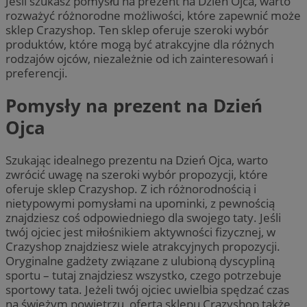
Jeśli szukasz pomysłu na prezent na Dzień Ojca, warto
rozważyć różnorodne możliwości, które zapewnić może
sklep Crazyshop. Ten sklep oferuje szeroki wybór
produktów, które mogą być atrakcyjne dla różnych
rodzajów ojców, niezależnie od ich zainteresowań i
preferencji.
Pomysły na prezent na Dzień
Ojca
Szukając idealnego prezentu na Dzień Ojca, warto
zwrócić uwagę na szeroki wybór propozycji, które
oferuje sklep Crazyshop. Z ich różnorodnością i
nietypowymi pomysłami na upominki, z pewnością
znajdziesz coś odpowiedniego dla swojego taty. Jeśli
twój ojciec jest miłośnikiem aktywności fizycznej, w
Crazyshop znajdziesz wiele atrakcyjnych propozycji.
Oryginalne gadżety związane z ulubioną dyscypliną
sportu – tutaj znajdziesz wszystko, czego potrzebuje
sportowy tata. Jeżeli twój ojciec uwielbia spędzać czas
na świeżym powietrzu, oferta sklepu Crazyshop także