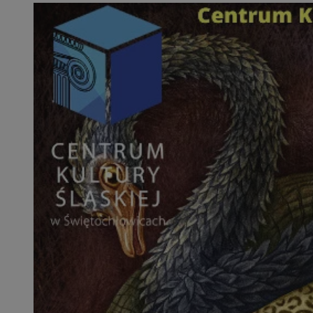
openstat_1gz8lx8d
_ga_DEDM2KCVWQ
_ga
VISITOR_INFO1_LIV
_clsk
ustat_6nfvwhmzau
_clsk
MUID
FCCDCF
__eoi