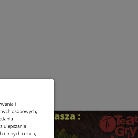
ywania i
danych osobowych,
etlania
az ulepszania
 i innych celach,