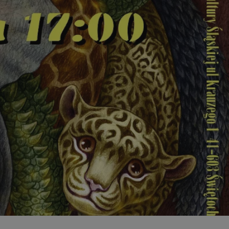
ator sesji.
ator sesji.
ator sesji.
usługę Cookie-
rencji dotyczących
est to konieczne,
działał poprawnie.
cje o zgodzie
h dotyczących
tryny. Rejestruje
ci i ustawień
ie w kolejnych
nie musi ponownie
 zwiększa wygodę i
ych.
Opis
 OpenX dla
one określone
okie Microsoft MSN,
enia skuteczności,
łowe działanie tej
plik cookie