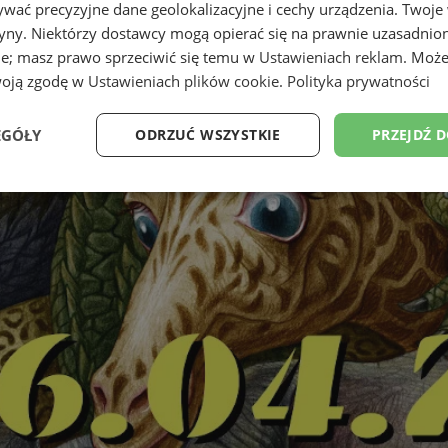
wać precyzyjne dane geolokalizacyjne i cechy urządzenia. Twoje
tryny. Niektórzy dostawcy mogą opierać się na prawnie uzasadnio
ie; masz prawo sprzeciwić się temu w
Ustawieniach reklam
. Może
woją zgodę w
Ustawieniach plików cookie
.
Polityka prywatności
EGÓŁY
ODRZUĆ WSZYSTKIE
PRZEJDŹ 
Wydajność
Targetowanie
Funkcjonalność
Ni
ezbędne
Wydajność
Targetowanie
Funkcjonalność
Niesklasyfikow
ie umożliwiają korzystanie z podstawowych funkcji strony internetowej, takich jak log
Bez niezbędnych plików cookie nie można prawidłowo korzystać ze strony internetowe
Provider
/
Okres
Opis
Domena
przechowywania