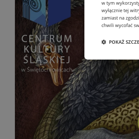
w tym wykorzysty
wyłącznie tej wi
zamiast na zgodz
chwili wycofać s
POKAŻ SZCZ
Niezbędne
Ni
Niezbędne pliki cook
zarządzanie kontem. 
Nazwa