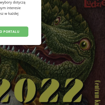
 wybory dotyczą
nym interesie
sz w każdej
DO PORTALU
esklasyfikowane
ane
owanie użytkownika i
j.