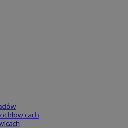
adów
tochłowicach
wicach