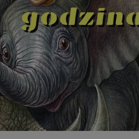
swiony.pl
1 rok
Ten plik cookie przechowuje identyfik
swiony.pl
1 rok
Ten plik cookie przechowuje identyfik
swiony.pl
1 rok
Ten plik cookie przechowuje identyfik
nt
4 tygodnie 2 dni
Ten plik cookie jest używany przez 
CookieScript
Script.com do zapamiętywania prefe
swiony.pl
zgody użytkownika na pliki cookie. J
aby baner cookie Cookie-Script.com 
METADATA
5 miesięcy 4
Ten plik cookie przechowuje informa
YouTube
tygodnie
użytkownika oraz jego preferencjac
.youtube.com
prywatności podczas korzystania z wi
wybory dotyczące polityki prywatnoś
zgody, zapewniając ich przestrzegan
wizytach. Dzięki temu użytkownik 
konfigurować swoich preferencji, co
zgodność z regulacjami ochrony dan
Polityce prywatności Google
Provider
/
Domena
Okres przechowywania
Provider
/
Okres
Opis
.youtube.com
5 miesięcy 4 tygodnie
Domena
przechowywania
Provider
/
Okres
Opis
Domena
przechowywania
1 rok
Powiązany z platformą reklamową banerów
OpenX
wydawców. Rejestruje, czy zostały wyświetl
Technologies
1 rok
Jest to własny plik co
Microsoft
reklamy. Podobno używane tylko do zwiększ
który zapewnia prawid
Inc.
Corporation
a nie do kierowania na użytkowników. Jako 
witryny.
reklama.silnet.pl
.c.bing.com