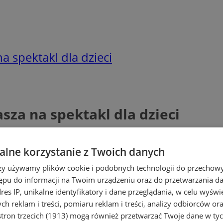
a spektakl dla dzieci
asza na spektakl dla dzieci
lne korzystanie z Twoich danych
rzy używamy plików cookie i podobnych technologii do przechow
ępu do informacji na Twoim urządzeniu oraz do przetwarzania 
dres IP, unikalne identyfikatory i dane przeglądania, w celu wyświ
h reklam i treści, pomiaru reklam i treści, analizy odbiorców or
tron trzecich (1913)
mogą również przetwarzać Twoje dane w tych