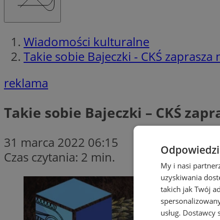
Wiadomości kulturalne
Takie sobie Bajeczki - CKŚ zaprasza n
reklama
Takie sobie Bajeczki – CKŚ zapr
31 marca 2022 06:15
Odpowiedzia
Czas czytania: 2 min.
My i nasi partne
uzyskiwania dost
takich jak Twój a
spersonalizowanyc
usług.
Dostawcy s