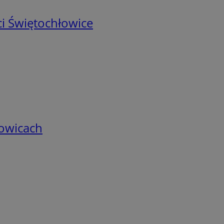
i Świętochłowice
łowicach