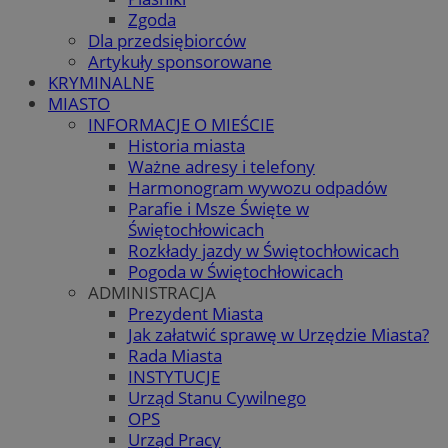
Zgoda
Dla przedsiębiorców
Artykuły sponsorowane
KRYMINALNE
MIASTO
INFORMACJE O MIEŚCIE
Historia miasta
Ważne adresy i telefony
Harmonogram wywozu odpadów
Parafie i Msze Święte w
Świętochłowicach
Rozkłady jazdy w Świętochłowicach
Pogoda w Świętochłowicach
ADMINISTRACJA
Prezydent Miasta
Jak załatwić sprawę w Urzędzie Miasta?
Rada Miasta
INSTYTUCJE
Urząd Stanu Cywilnego
OPS
Urząd Pracy