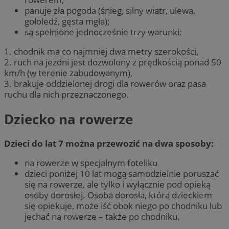
panuje zła pogoda (śnieg, silny wiatr, ulewa,
gołoledź, gęsta mgła);
są spełnione jednocześnie trzy warunki:
1. chodnik ma co najmniej dwa metry szerokości,
2. ruch na jezdni jest dozwolony z prędkością ponad 50
km/h (w terenie zabudowanym),
3. brakuje oddzielonej drogi dla rowerów oraz pasa
ruchu dla nich przeznaczonego.
Dziecko na rowerze
Dzieci do lat 7 można przewozić na dwa sposoby:
na rowerze w specjalnym foteliku
dzieci poniżej 10 lat mogą samodzielnie poruszać
się na rowerze, ale tylko i wyłącznie pod opieką
osoby dorosłej. Osoba dorosła, która dzieckiem
się opiekuje, może iść obok niego po chodniku lub
jechać na rowerze – także po chodniku.