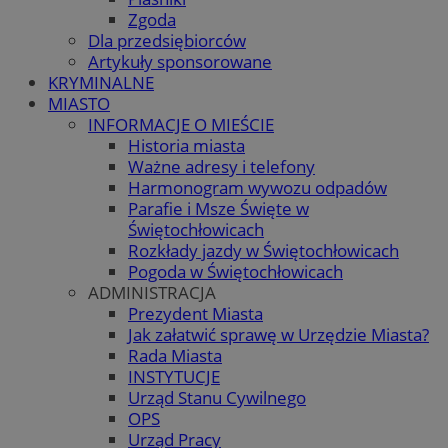
Zgoda
Dla przedsiębiorców
Artykuły sponsorowane
KRYMINALNE
MIASTO
INFORMACJE O MIEŚCIE
Historia miasta
Ważne adresy i telefony
Harmonogram wywozu odpadów
Parafie i Msze Święte w
Świętochłowicach
Rozkłady jazdy w Świętochłowicach
Pogoda w Świętochłowicach
ADMINISTRACJA
Prezydent Miasta
Jak załatwić sprawę w Urzędzie Miasta?
Rada Miasta
INSTYTUCJE
Urząd Stanu Cywilnego
OPS
Urząd Pracy