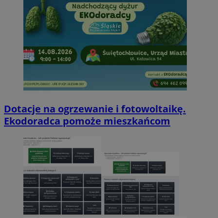
Dotacje na ogrzewanie i fotowoltaikę.
Ekodoradca pomoże mieszkańcom