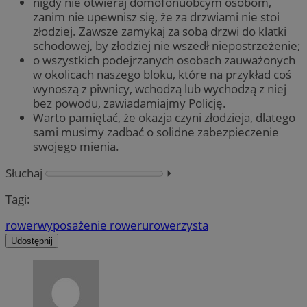
nigdy nie otwieraj domofonuobcym osobom,
zanim nie upewnisz się, że za drzwiami nie stoi
złodziej. Zawsze zamykaj za sobą drzwi do klatki
schodowej, by złodziej nie wszedł niepostrzeżenie;
o wszystkich podejrzanych osobach zauważonych
w okolicach naszego bloku, które na przykład coś
wynoszą z piwnicy, wchodzą lub wychodzą z niej
bez powodu, zawiadamiajmy Policję.
Warto pamiętać, że okazja czyni złodzieja, dlatego
sami musimy zadbać o solidne zabezpieczenie
swojego mienia.
Słuchaj
⏵︎
Tagi:
rower
wyposażenie roweru
rowerzysta
Udostępnij