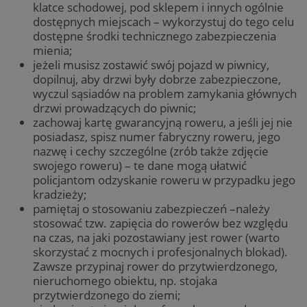
klatce schodowej, pod sklepem i innych ogólnie
dostępnych miejscach – wykorzystuj do tego celu
dostępne środki technicznego zabezpieczenia
mienia;
jeżeli musisz zostawić swój pojazd w piwnicy,
dopilnuj, aby drzwi były dobrze zabezpieczone,
wyczul sąsiadów na problem zamykania głównych
drzwi prowadzących do piwnic;
zachowaj kartę gwarancyjną roweru, a jeśli jej nie
posiadasz, spisz numer fabryczny roweru, jego
nazwę i cechy szczególne (zrób także zdjęcie
swojego roweru) – te dane mogą ułatwić
policjantom odzyskanie roweru w przypadku jego
kradzieży;
pamiętaj o stosowaniu zabezpieczeń –należy
stosować tzw. zapięcia do rowerów bez względu
na czas, na jaki pozostawiany jest rower (warto
skorzystać z mocnych i profesjonalnych blokad).
Zawsze przypinaj rower do przytwierdzonego,
nieruchomego obiektu, np. stojaka
przytwierdzonego do ziemi;