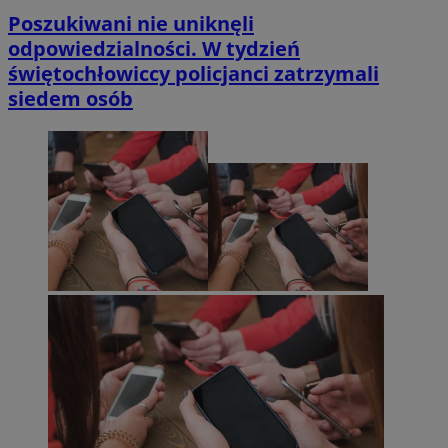
Poszukiwani nie uniknęli
odpowiedzialności. W tydzień
świętochłowiccy policjanci zatrzymali
siedem osób